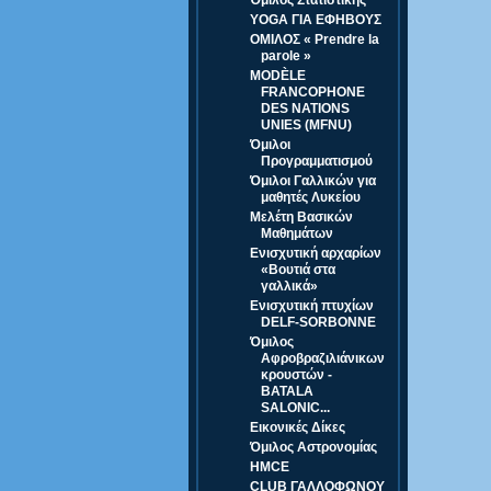
Όμιλος Στατιστικής
YOGA ΓΙΑ ΕΦΗΒΟΥΣ
ΟΜΙΛΟΣ « Prendre la
parole »
MODÈLE
FRANCOPHONE
DES NATIONS
UNIES (MFNU)
Όμιλοι
Προγραμματισμού
Όμιλοι Γαλλικών για
μαθητές Λυκείου
Μελέτη Βασικών
Μαθημάτων
Ενισχυτική αρχαρίων
«Βουτιά στα
γαλλικά»
Ενισχυτική πτυχίων
DELF-SORBONNE
Όμιλος
Αφροβραζιλιάνικων
κρουστών -
BATALA
SALONIC...
Εικονικές Δίκες
Όμιλος Αστρονομίας
HMCE
CLUB ΓΑΛΛΟΦΩΝΟΥ