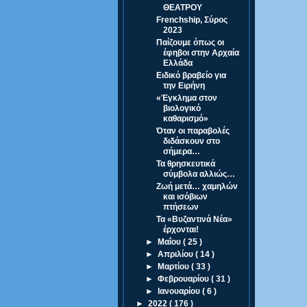
ΘΕΑΤΡΟΥ
Frenchship, Σύρος
2023
Παίζουμε όπως οι
έφηβοι στην Αρχαία
Ελλάδα
Ειδικό βραβείο για
την Ειρήνη
«Έγκλημα στον
βιολογικό
καθαρισμό»
Όταν οι παραβολές
διδάσκουν στο
σήμερα…
Τα θρησκευτικά
σύμβολα αλλιώς…
Ζωή μετά… χαμηλών
και ισόβιων
πτήσεων
Τα «Βυζαντινά Νέα»
έρχονται!
►
Μαΐου
( 25 )
►
Απριλίου
( 14 )
►
Μαρτίου
( 33 )
►
Φεβρουαρίου
( 31 )
►
Ιανουαρίου
( 6 )
►
2022
( 176 )