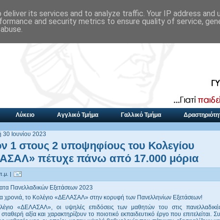
deliver its services and to analyze traffic. Your IP address and
formance and security metrics to ensure quality of service, ge
 abuse.
Λύκειο
Αγγλικό Τμήμα
Γαλλικό Τμήμα
Δραστηριότη
 30 Ιουνίου 2023
ν 1 στους 2 υποψηφίους του Κολεγίου
ΑΣΑΛ» πέτυχε πάνω από 17.000 μόρια
π.μ. |
ατα Πανελλαδικών Εξετάσεων 2023
ια χρονιά, το Κολέγιο «ΔΕΛΑΣΑΛ» στην κορυφή των Πανελληνίων Εξετάσεων!
λέγιο «ΔΕΛΑΣΑΛ», οι υψηλές επιδόσεις των μαθητών του στις πανελλαδικές
σταθερή αξία και χαρακτηρίζουν το ποιοτικό εκπαιδευτικό έργο που επιτελείται. Σ