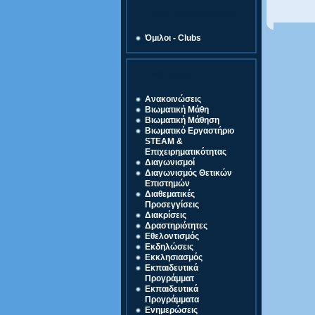
Ζώνη Δραστηριοτήτων
Όμιλοι - Clubs
Κατηγορίες
Ανακοινώσεις
Βιωματική Μάθη
Βιωματική Μάθηση
Βιωματικό Εργαστήριο
STEAM &
Επιχειρηματικότητας
Διαγωνισμοί
Διαγωνισμός Θετικών
Επιστημών
Διαθεματικές
Προσεγγίσεις
Διακρίσεις
Δραστηριότητες
Εθελοντισμός
Εκδηλώσεις
Εκκλησιασμός
Εκπαιδευτικά
Προγράμματ
Εκπαιδευτικά
Προγράμματα
Ενημερώσεις