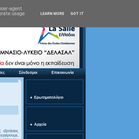
 user-agent
nerate usage
LEARN MORE
GOT IT
τες
Σύνδεσμοι
Επικοινωνία
link
Ερωτηματολόγιο
Προσφορές Εκδρομών
Αρχεία
 εξετάσεις
υγχαίρουμε,