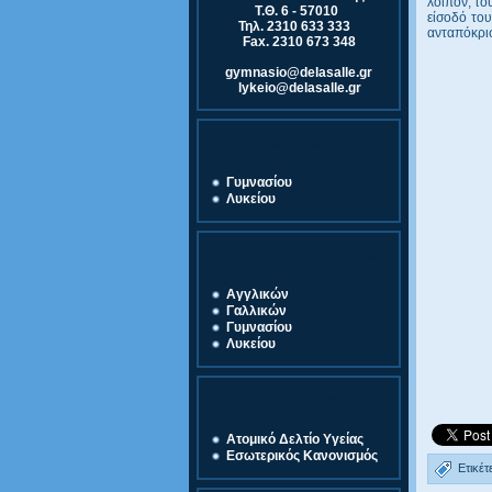
λοιπόν, το
Τ.Θ. 6 - 57010
είσοδό του
Τηλ. 2310 633 333
ανταπόκρισ
Fax. 2310 673 348
gymnasio@delasalle.gr
lykeio@delasalle.gr
Εγγραφές 2025-2026
Γυμνασίου
Λυκείου
Γραφική Ύλη 2025-2026
Αγγλικών
Γαλλικών
Γυμνασίου
Λυκείου
Χρήσιμα Έγγραφα
Ατομικό Δελτίο Υγείας
Εσωτερικός Κανονισμός
Ετικέτ