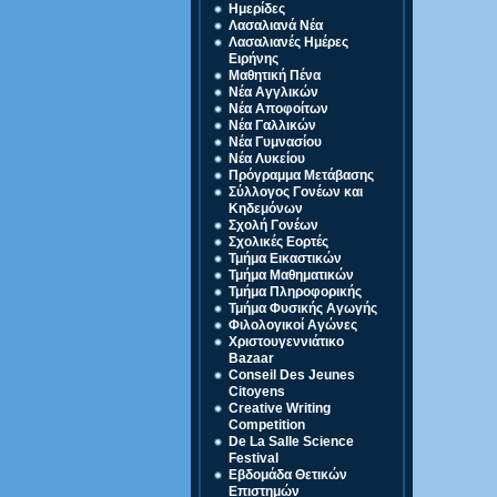
Ημερίδες
Λασαλιανά Νέα
Λασαλιανές Ημέρες
Ειρήνης
Μαθητική Πένα
Νέα Αγγλικών
Νέα Αποφοίτων
Νέα Γαλλικών
Νέα Γυμνασίου
Νέα Λυκείου
Πρόγραμμα Μετάβασης
Σύλλογος Γονέων και
Κηδεμόνων
Σχολή Γονέων
Σχολικές Εορτές
Τμήμα Εικαστικών
Τμήμα Μαθηματικών
Τμήμα Πληροφορικής
Τμήμα Φυσικής Αγωγής
Φιλολογικοί Αγώνες
Χριστουγεννιάτικο
Bazaar
Conseil Des Jeunes
Citoyens
Creative Writing
Competition
De La Salle Science
Festival
Eβδομάδα Θετικών
Επιστημών