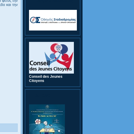
ι φέτος την
Οδηγός Σταδιοδρομίας
εδο και την
Conseil des Jeunes
Citoyens
9th CWC