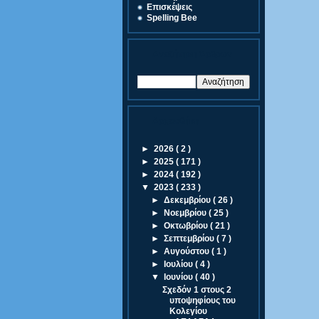
Eπισκέψεις
Spelling Bee
Αναζήτηση Άρθρων
Αρχειοθήκη
►
2026
( 2 )
►
2025
( 171 )
►
2024
( 192 )
▼
2023
( 233 )
►
Δεκεμβρίου
( 26 )
►
Νοεμβρίου
( 25 )
►
Οκτωβρίου
( 21 )
►
Σεπτεμβρίου
( 7 )
►
Αυγούστου
( 1 )
►
Ιουλίου
( 4 )
▼
Ιουνίου
( 40 )
Σχεδόν 1 στους 2
υποψηφίους του
Κολεγίου