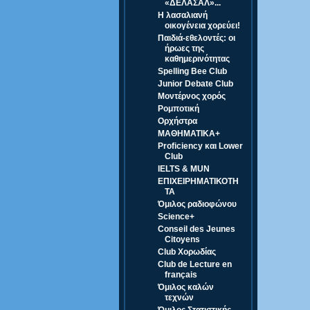
«ΔΕΛΑΣΑΛ»...
Η λασαλιανή
οικογένεια χορεύει!
Παιδιά-εθελοντές: οι
ήρωες της
καθημερινότητας
Spelling Bee Club
Junior Debate Club
Μοντέρνος χορός
Ρομποτική
Ορχήστρα
ΜΑΘΗΜΑΤΙΚΑ+
Proficiency και Lower
Club
IELTS & MUN
ΕΠΙΧΕΙΡΗΜΑΤΙΚΟΤΗ
ΤΑ
Όμιλος ραδιοφώνου
Science+
Conseil des Jeunes
Citoyens
Club Χορωδίας
Club de Lecture en
français
Όμιλος καλών
τεχνών