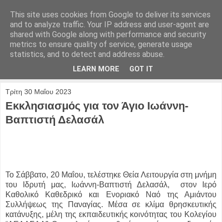
This site uses cookies from Google to deliver its services
and to analyze traffic. Your IP address and user-agent are
shared with Google along with performance and security
metrics to ensure quality of service, generate usage
statistics, and to detect and address abuse.
LEARN MORE
GOT IT
Τρίτη 30 Μαΐου 2023
Εκκλησιασμός για τον Άγιο Ιωάννη-
Βαπτιστή Δελασάλ
Το Σάββατο, 20 Μαΐου, τελέστηκε Θεία Λειτουργία στη μνήμη
του Ιδρυτή μας, Ιωάννη-Βαπτιστή Δελασάλ, στον Ιερό
Καθολικό Καθεδρικό και Ενοριακό Ναό της Αμιάντου
Συλλήψεως της Παναγίας. Μέσα σε κλίμα θρησκευτικής
κατάνυξης, μέλη της εκπαιδευτικής κοινότητας του Κολεγίου