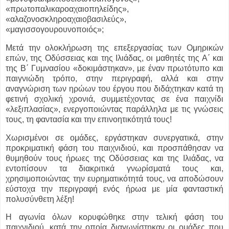
«πρωτοπαλικαροαχαιοπηλείδης»,
«αλαζονοσκληροαχαιοβασιλεύς»,
«μαγισσογουρουνοποιός»;
Μετά την ολοκλήρωση της επεξεργασίας των Ομηρικών
επών, της Οδύσσειας και της Ιλιάδας, οι μαθητές της Α΄ και
της Β΄ Γυμνασίου «δοκιμάστηκαν», με έναν πρωτότυπο και
παιγνιώδη τρόπο, στην περιγραφή, αλλά και στην
αναγνώριση των ηρώων του έργου που διδάχτηκαν κατά τη
φετινή σχολική χρονιά, συμμετέχοντας σε ένα παιχνίδι
«λεξιπλασίας», ενεργοποιώντας παράλληλα με τις γνώσεις
τους, τη φαντασία και την επινοητικότητά τους!
Χωρισμένοι σε ομάδες, εργάστηκαν συνεργατικά, στην
προκριματική φάση του παιχνιδιού, και προσπάθησαν να
θυμηθούν τους ήρωες της Οδύσσειας και της Ιλιάδας, να
εντοπίσουν τα διακριτικά γνωρίσματά τους και,
χρησιμοποιώντας την ευρηματικότητά τους, να αποδώσουν
εύστοχα την περιγραφή ενός ήρωα με μία φανταστική
πολυσύνθετη λέξη!
Η αγωνία όλων κορυφώθηκε στην τελική φάση του
παιχνιδιού, κατά την οποία διαγωνίστηκαν οι ομάδες που