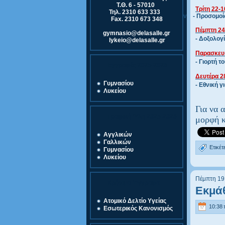
Τ.Θ. 6 - 57010
Τρίτη 22-
Τηλ. 2310 633 333
v - Προσομοίω
Fax. 2310 673 348
Πέμπτη 24
gymnasio@delasalle.gr
-
Δοξολογί
lykeio@delasalle.gr
Παρασκευή
-
Γιορτή τ
Εγγραφές 2025-2026
Δευτέρα 2
Γυμνασίου
- Εθνική γ
Λυκείου
Για να 
Γραφική Ύλη 2025-2026
μορφή κ
Αγγλικών
Γαλλικών
Ετικέτ
Γυμνασίου
Λυκείου
Πέμπτη 19
Χρήσιμα Έγγραφα
Εκμάθ
Ατομικό Δελτίο Υγείας
10:38 
Εσωτερικός Κανονισμός