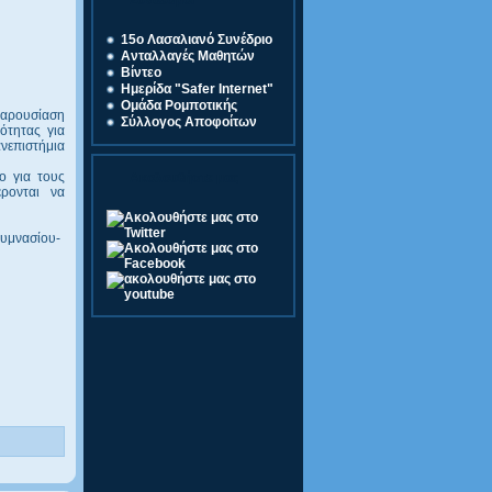
Σύνδεσμοι
15o Λασαλιανό Συνέδριο
Ανταλλαγές Μαθητών
Βίντεο
Ημερίδα "Safer Internet"
Ομάδα Ρομποτικής
παρουσίαση
Σύλλογος Αποφοίτων
ότητας για
ανεπιστήμια
ο για τους
Ακολουθήστε μας
ρονται να
Γυμνασίου-