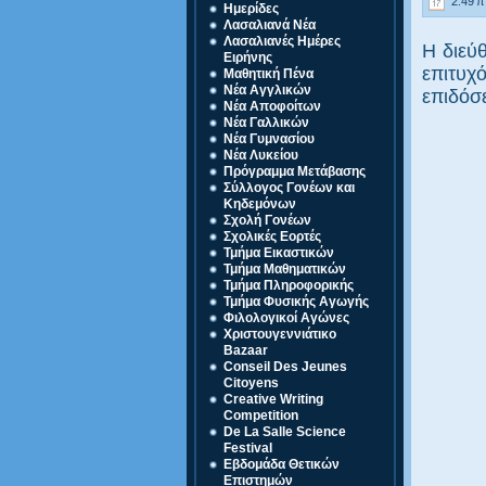
2:49 π.
Ημερίδες
Λασαλιανά Νέα
Λασαλιανές Ημέρες
Η διεύ
Ειρήνης
επιτυχ
Μαθητική Πένα
Νέα Αγγλικών
επιδόσε
Νέα Αποφοίτων
Νέα Γαλλικών
Νέα Γυμνασίου
Νέα Λυκείου
Πρόγραμμα Μετάβασης
Σύλλογος Γονέων και
Κηδεμόνων
Σχολή Γονέων
Σχολικές Εορτές
Τμήμα Εικαστικών
Τμήμα Μαθηματικών
Τμήμα Πληροφορικής
Τμήμα Φυσικής Αγωγής
Φιλολογικοί Αγώνες
Χριστουγεννιάτικο
Bazaar
Conseil Des Jeunes
Citoyens
Creative Writing
Competition
De La Salle Science
Festival
Eβδομάδα Θετικών
Επιστημών