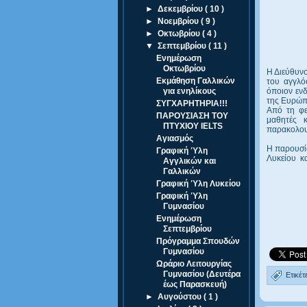
►
Δεκεμβρίου
( 10 )
►
Νοεμβρίου
( 9 )
►
Οκτωβρίου
( 4 )
▼
Σεπτεμβρίου
( 11 )
Ενημέρωση
Οκτωβρίου
Η Διεύθυν
Εκμάθηση Γαλλικών
του αγγλό
για ενηλίκους
όποιον ενδ
της Ευρώπ
ΣΥΓΧΑΡΗΤΗΡΙΑ!!!
Από τη φε
ΠΑΡΟΥΣΙΑΣΗ ΤΟΥ
μαθητές 
ΠΤΥΧΙΟΥ IELTS
παρακολου
Αγιασμός
Η παρουσία
Γραφική Ύλη
Λυκείου
κ
Αγγλικών και
Γαλλικών
Γραφική Ύλη Λυκείου
Γραφική Ύλη
Γυμνασίου
Ενημέρωση
Σεπτεμβρίου
Πρόγραμμα Σπουδών
Γυμνασίου
Ωράριο Λειτουργίας
Γυμνασίου (Δευτέρα
Ετικέτ
έως Παρασκευή)
►
Αυγούστου
( 1 )