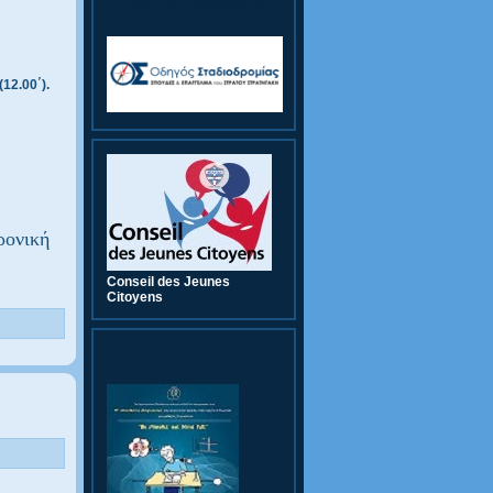
Οδηγός Σταδιοδρομίας
12.00΄).
ρονική
Conseil des Jeunes
Citoyens
9th CWC