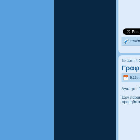
Ετικέτ
Τετάρτη 4
Γραφ
9:13 π.
Αγαπητοί Γ
Στον παρακ
προμηθευτ