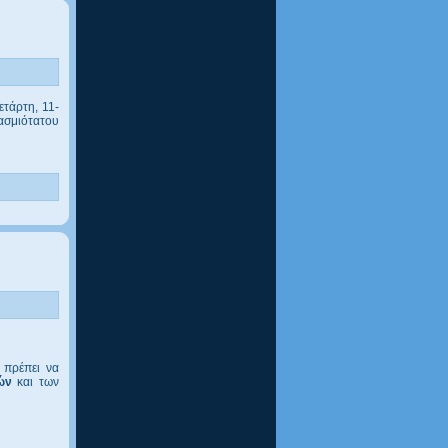
ετάρτη, 11-
ασμιότατου
 πρέπει να
κών
και των