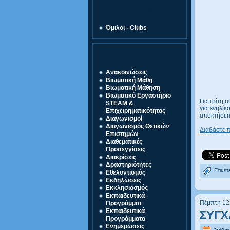
Ζώνη Δραστηριοτήτων
Όμιλοι - Clubs
Κατηγορίες
Ανακοινώσεις
Βιωματική Μάθη
Βιωματική Μάθηση
Βιωματικό Εργαστήριο
Για τρίτη 
STEAM &
για ενηλίκ
Επιχειρηματικότητας
αποκτήσετε
Διαγωνισμοί
Διαγωνισμός Θετικών
Διαβάστε 
Επιστημών
Διαθεματικές
Προσεγγίσεις
Διακρίσεις
Δραστηριότητες
Ετικέτ
Εθελοντισμός
Εκδηλώσεις
Εκκλησιασμός
Εκπαιδευτικά
Πέμπτη 12
Προγράμματ
Εκπαιδευτικά
ΣΥΓΧ
Προγράμματα
Ενημερώσεις