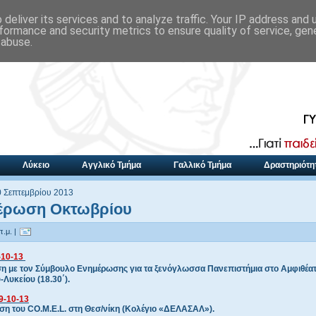
deliver its services and to analyze traffic. Your IP address and
formance and security metrics to ensure quality of service, ge
 abuse.
Λύκειο
Αγγλικό Τμήμα
Γαλλικό Τμήμα
Δραστηριότη
0 Σεπτεμβρίου 2013
έρωση Οκτωβρίου
π.μ. |
-10-13
η με τον Σύμβουλο Ενημέρωσης για τα ξενόγλωσσα Πανεπιστήμια στο Αμφιθέα
Λυκείου (18.30΄).
9-10-13
αση του CO.M.E.L. στη Θεσ/νίκη (Κολέγιο «ΔΕΛΑΣΑΛ»).