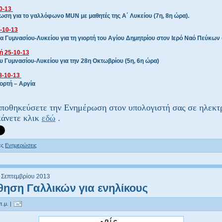
10-13
ση για το γαλλόφωνο MUN με μαθητές της Α΄ Λυκείου (7η, 8η ώρα).
-10-13
α Γυμνασίου-Λυκείου για τη γιορτή του Αγίου Δημητρίου στον Ιερό Ναό Πεύκων (
 25-10-13
ου Γυμνασίου-Λυκείου για την 28η Οκτωβρίου (5η, 6η ώρα)
8-10-13
ιορτή – Αργία
αποθηκεύσετε την Ενημέρωση στον υπολογιστή σας σε ηλεκτ
άνετε κλικ
εδώ
.
ες
Ενημερώσεις
 Σεπτεμβρίου 2013
ηση Γαλλικών για ενηλίκους
π.μ. |