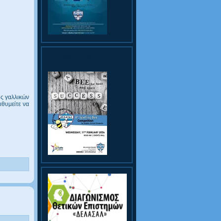
Spelling Bee
ης γαλλικών
ιθυμείτε να