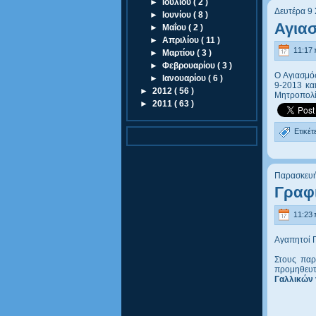
►
Ιουλίου
( 2 )
Δευτέρα 9
►
Ιουνίου
( 8 )
Αγια
►
Μαΐου
( 2 )
►
Απριλίου
( 11 )
11:17 
►
Μαρτίου
( 3 )
►
Φεβρουαρίου
( 3 )
Ο Αγιασμός
►
Ιανουαρίου
( 6 )
9-2013 κα
►
2012
( 56 )
Μητροπολί
►
2011
( 63 )
Ετικέτ
Παρασκευή
Γραφι
11:23 
Αγαπητοί Γ
Στους παρ
προμηθευτ
Γαλλικών