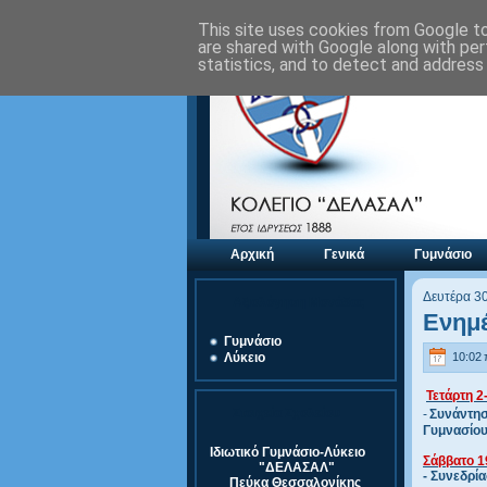
This site uses cookies from Google to 
are shared with Google along with per
statistics, and to detect and address
Αρχική
Γενικά
Γυμνάσιο
Δευτέρα 3
Αξιολόγηση Μονάδας
Ενημ
Γυμνάσιο
10:02 
Λύκειο
Τετάρτη 2
Στοιχεία Σχολείου
-
Συνάντησ
Γυμνασίου-
Ιδιωτικό Γυμνάσιο-Λύκειο
Σάββατο 1
"ΔΕΛΑΣΑΛ"
- Συνεδρί
Πεύκα Θεσσαλονίκης