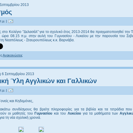
 Σεπτεμβρίου 2013
σμός
π.μ. |
 στο Κολέγιο "Δελασάλ" για το σχολικό έτος 2013-2014 θα πραγματοποιηθεί την Τ
ι ώρα 08.15 π.μ. στην αυλή του Γυμνασίου - Λυκείου με την παρουσία του Σεβ
τη Νεαπόλεως - Σταυρουπόλεως κ.κ. Βαρνάβα.
ες
Ανακοινώσεις
 6 Σεπτεμβρίου 2013
κή Ύλη Αγγλικών και Γαλλικών
π.μ. |
ονείς και Κηδεμόνες,
ακάτω συνδέσμους θα βρείτε πληροφορίες για τα βιβλία και τα τετράδια που
ούν οι μαθητές του
Γυμνασίου
και του
Λυκείου
για τα μαθήματα των
Αγγλι
για τη νέα σχολική χρονιά.