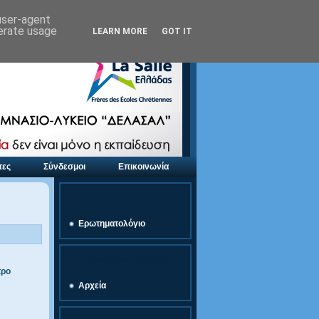
 user-agent
nerate usage
LEARN MORE
GOT IT
τες
Σύνδεσμοι
Επικοινωνία
link
Ερωτηματολόγιο
Προσφορές Εκδρομών
τρο
Αρχεία