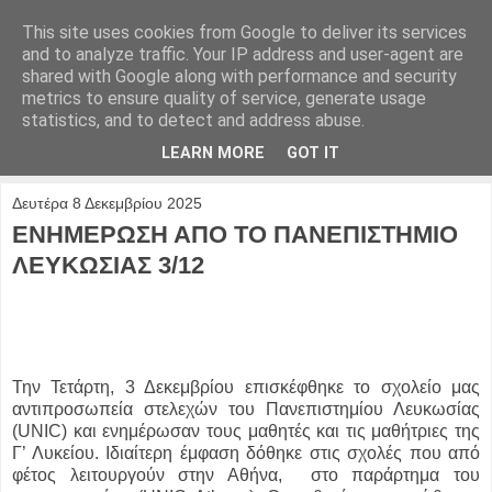
This site uses cookies from Google to deliver its services
and to analyze traffic. Your IP address and user-agent are
shared with Google along with performance and security
metrics to ensure quality of service, generate usage
statistics, and to detect and address abuse.
LEARN MORE
GOT IT
Δευτέρα 8 Δεκεμβρίου 2025
ΕΝΗΜΕΡΩΣΗ ΑΠΟ ΤΟ ΠΑΝΕΠΙΣΤΗΜΙΟ
ΛΕΥΚΩΣΙΑΣ 3/12
Την Τετάρτη, 3 Δεκεμβρίου επισκέφθηκε το σχολείο μας
αντιπροσωπεία στελεχών του Πανεπιστημίου Λευκωσίας
(UNIC) και ενημέρωσαν τους μαθητές και τις μαθήτριες της
Γ’ Λυκείου. Ιδιαίτερη έμφαση δόθηκε στις σχολές που από
φέτος λειτουργούν στην Αθήνα, στο παράρτημα του