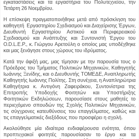
εγκαταστάσεις και τα εργαστήρια του Πολυτεχνείου, την
Τετάρτη 26 Νοεμβρίου.
Η επίσκεψη πραγματοποιήθηκε μετά από πρόσκληση του
καθηγητή Εργαστηρίου Σχεδιασμού και Διαχείρισης Έργων,
Διευθυντή Εργαστηρίου Αστικού και Περιφερειακού
Σχεδιασμού και Ανάπτυξης και Συντονιστή Έργου του
O.D.L.E.P., κ. Γιώργου Αρετούλη ο οποίος μας υποδέχθηκε
και μας ξενάγησε στους χώρους του ιδρύματος.
Κατά την άφιξή μας, μας τίμησαν με την παρουσία τους ο
Πρόεδρος του Τμήματος Πολιτικών Μηχανικών, Καθηγητής
Ιωάννης Ξενίδης, και ο Διευθυντής ΤΟΜΕΔΕ, Αναπληρωτής
Καθηγητής Ιωάννης Πολίτης. Στη συνέχεια, η Αναπληρώτρια
Καθηγήτρια κ. Αντιγόνη Ζαφειράκου, Συντονίστρια της
Επιτροπής Υποδοχής Φοιτητών και Υποστήριξης
Φοιτητικών Εκδηλώσεων, παρουσίασε στους μαθητές το
περιεχόμενο σπουδών της Σχολής Πολιτικών Μηχανικών,
τις σύγχρονες κατευθύνσεις του επαγγέλματος, καθώς και
τις επαγγελματικές διεξόδους που προσφέρει η σχολή.
Ακολούθησε μία ιδιαίτερα ενδιαφέρουσα ενότητα, όπου
προπτυχιακοί φοιτητές παρουσίασαν το έργο και τα