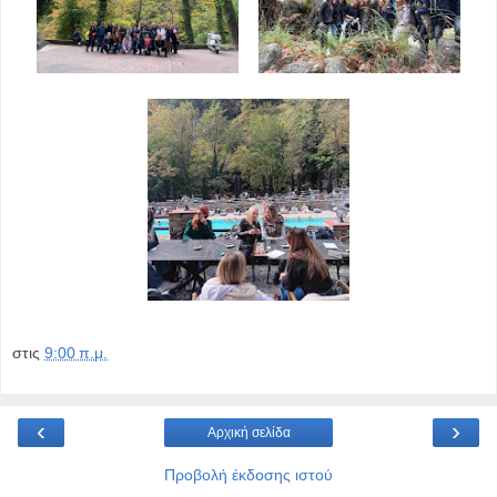
στις
9:00 π.μ.
‹
›
Αρχική σελίδα
Προβολή έκδοσης ιστού