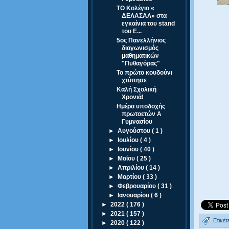
ΤΟ Κολέγιο «
ΔΕΛΑΣΑΛ» στα
εγκαίνια του stand
του Ε...
5ος Πανελλήνιος
διαγωνισμός
μαθηματικών
"Πυθαγόρας"
Το πρώτο κουδούνι
χτύπησε
Καλή Σχολική
Χρονιά!
Ημέρα υποδοχής
πρωτοετών Α
Γυμνασίου
►
Αυγούστου
( 1 )
►
Ιουλίου
( 4 )
►
Ιουνίου
( 40 )
►
Μαΐου
( 25 )
►
Απριλίου
( 14 )
►
Μαρτίου
( 33 )
►
Φεβρουαρίου
( 31 )
►
Ιανουαρίου
( 6 )
►
2022
( 176 )
►
2021
( 157 )
Ετικέτ
►
2020
( 122 )