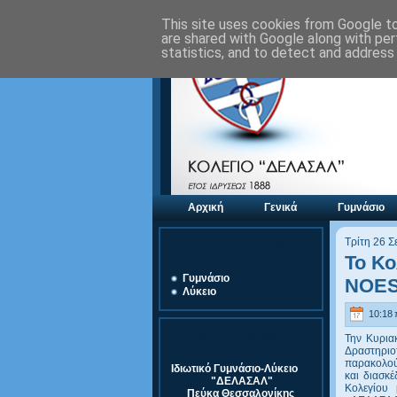
This site uses cookies from Google to 
are shared with Google along with per
statistics, and to detect and address
Αρχική
Γενικά
Γυμνάσιο
Τρίτη 26 
Αξιολόγηση Μονάδας
Το Κ
Γυμνάσιο
NOES
Λύκειο
10:18 
Στοιχεία Σχολείου
Την Κυρια
Δραστηριο
παρακολούθ
Ιδιωτικό Γυμνάσιο-Λύκειο
και διασκέ
"ΔΕΛΑΣΑΛ"
Κολεγίου
Πεύκα Θεσσαλονίκης