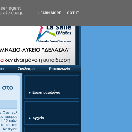
 user-agent
nerate usage
LEARN MORE
GOT IT
τες
Σύνδεσμοι
Επικοινωνία
link
 στο
Ερωτηματολόγιο
Προσφορές Εκδρομών
ο Φεστιβάλ
θος κόσμου
Αρχεία
 4-12 ετών,
ευτικοί του
 Κολεγίου