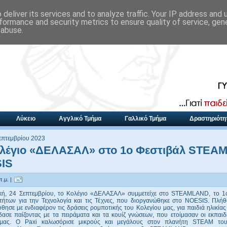
deliver its services and to analyze traffic. Your IP address and
formance and security metrics to ensure quality of service, ge
 abuse.
Λύκειο
Αγγλικό Τμήμα
Γαλλικό Τμήμα
Δραστηριότη
Σεπτεμβρίου 2023
ολέγιο «ΔΕΛΑΣΑΛ» στο 1ο Φεστιβάλ STEAM
IS
π.μ. |
κή, 24 Σεπτεμβρίου, το Κολέγιο «ΔΕΛΑΣΑΛ» συμμετείχε στο STEAMLAND, το 1
τήτων για την Τεχνολογία και τις Τέχνες, που διοργανώθηκε στο NOESIS. Πλή
ησε με ενδιαφέρον τις δράσεις ρομποτικής του Κολεγίου μας, για παιδιά ηλικίας
δασε παίζοντας με τα πειράματα και τα κουίζ γνώσεων, που ετοίμασαν οι εκπαιδ
 μας. Ο Paxi καλωσόρισε μικρούς και μεγάλους στον πλανήτη STEAM του