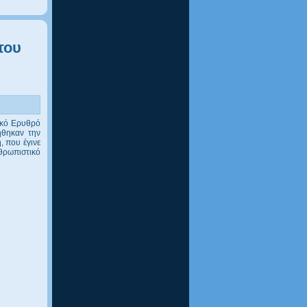
του
νικό Ερυθρό
ήθηκαν την
, που έγινε
θρωπιστικό