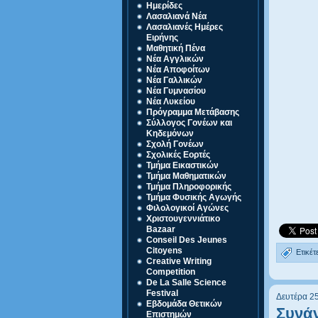
Ημερίδες
Λασαλιανά Νέα
Λασαλιανές Ημέρες
Ειρήνης
Μαθητική Πένα
Νέα Αγγλικών
Νέα Αποφοίτων
Νέα Γαλλικών
Νέα Γυμνασίου
Νέα Λυκείου
Πρόγραμμα Μετάβασης
Σύλλογος Γονέων και
Κηδεμόνων
Σχολή Γονέων
Σχολικές Εορτές
Τμήμα Εικαστικών
Τμήμα Μαθηματικών
Τμήμα Πληροφορικής
Τμήμα Φυσικής Αγωγής
Φιλολογικοί Αγώνες
Χριστουγεννιάτικο
Bazaar
Conseil Des Jeunes
Citoyens
Ετικέτ
Creative Writing
Competition
De La Salle Science
Festival
Δευτέρα 2
Eβδομάδα Θετικών
Συνάν
Επιστημών