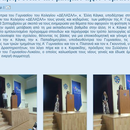
μ. |
τρια του Γυμνασίου του Κολεγίου «ΔΕΛΑΣΑΛ», κ. Έλλη Κάγκα, υποδέχτηκε στ
ν του Κολεγίου «ΔΕΛΑΣΑΛ» τους γονείς και κηδεμόνες των μαθητών της Α΄ Γυμ
8 Σεπτεμβρίου με σκοπό να τους ενημερώσει για θέματα που αφορούν τη φοίτηση 
την ομαλή μετάβαση από τη μια εκπαιδευτική βαθμίδα στην άλλη. Η κ. Κάγκα 
 το εμπλουτισμένο πρόγραμμα σπουδών και περιέγραψε τον τρόπο λειτουργίας αλ
φιλοσοφία του σχολείου, θέτοντας τις βάσεις για μια εποικοδομητική και γόνιμη 
 την κ. Κάγκα, την κ. Παπαδημητρίου, υποδιευθύντρια του Γυμνασίου, τις
ς των τριών τμημάτων της Α΄ Γυμνασίου και τον κ. Πλατανά και τον κ. Γκουντινά,
 Δραστηριοτήτων, τον λόγο πήρε και ο κ. Καρακίδης, πρόεδρος του Συλλόγου 
 του Γυμνασίου-Λυκείου, ο οποίος καλωσόρισε τους νέους γονείς και έδωσε έ
 ενεργή συμμετοχή.