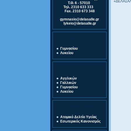
«ΔΕΛΑΣΑΛ»
Τ.Θ. 6 - 57010
Τηλ. 2310 633 333
Fax. 2310 673 348
gymnasio@delasalle.gr
lykeio@delasalle.gr
Εγγραφές 2025-2026
Γυμνασίου
Λυκείου
Γραφική Ύλη 2025-2026
Αγγλικών
Γαλλικών
Γυμνασίου
Λυκείου
Χρήσιμα Έγγραφα
Ατομικό Δελτίο Υγείας
Εσωτερικός Κανονισμός