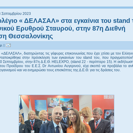
8 Σεπτεμβρίου 2023
λέγιο « ΔΕΛΑΣΑΛ» στα εγκαίνια του stand 
ικού Ερυθρού Σταυρού, στην 87η Διεθνή
ση Θεσσαλονίκης
μ. |
 «ΔΕΛΑΣΑΛ», διατηρώντας τις γέφυρες επικοινωνίας που έχει χτίσει με τον Ελλη
νταποκρίθηκε στην πρόσκληση των εγκαινίων του stand του, που πραγματοποι
0 Σεπτεμβρίου, στην 87η Δ.Ε.Θ. HELEXPO, (stand 22 - περίπτερο 15). Η εκδήλωση
του Προέδρου του Ε.Ε.Σ. Dr Αντωνίου Αυγερινού, είχε σκοπό να προβάλει το αν
ργανισμού και να ενημερώσει τους επισκέπτες της Δ.Ε.Θ. για τις δράσεις του.