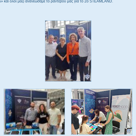
 και όλοι μαζί ανανεώσαμε το ραντεβού μας για το 2ο STEAMLAND.