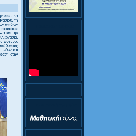
ην αίθουσα
νασίου, τη
των παιδιών
Παρουσίαση Κολεγίου
παρουσίασε
λά και την
συνεργασία.
 υπεύθυνες
 υπεύθυνους
Γονέων και
μφαση στην
Ηλεκτρονική Εφημερίδα