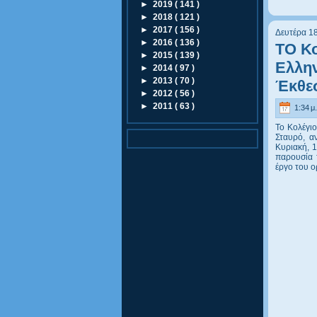
►
2019
( 141 )
►
2018
( 121 )
►
2017
( 156 )
Δευτέρα 1
►
2016
( 136 )
ΤΟ Κο
►
2015
( 139 )
Ελλην
►
2014
( 97 )
►
2013
( 70 )
Έκθε
►
2012
( 56 )
►
2011
( 63 )
1:34 μ.
Το Κολέγιο
Σταυρό, α
Κυριακή, 1
παρουσία 
έργο του ο