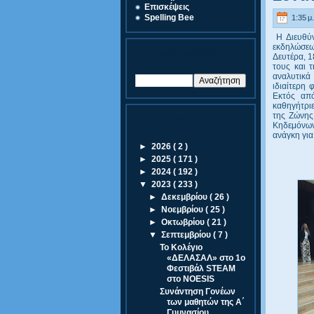
Eπισκέψεις
Spelling Bee
1:35 μ.
Η Διευθύν
εκδηλώσεω
Αναζήτηση Άρθρων
Δευτέρα, 1
τους και 
αναλυτικά
ιδιαίτερη 
Εκτός από
καθηγήτριε
της Ζώνης
Αρχειοθήκη
Κηδεμόνων
ανάγκη για
►
2026
( 2 )
►
2025
( 171 )
►
2024
( 192 )
▼
2023
( 233 )
►
Δεκεμβρίου
( 26 )
►
Νοεμβρίου
( 25 )
►
Οκτωβρίου
( 21 )
▼
Σεπτεμβρίου
( 7 )
Το Κολέγιο
«ΔΕΛΑΣΑΛ» στο 1ο
Φεστιβάλ STEAM
στο NOESIS
Συνάντηση Γονέων
των μαθητών της Α΄
Γυμνασίου