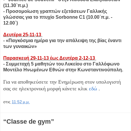
(11.30΄π.μ.)
- Προσομοίωση γραπτών εξετάσεων Γαλλικής
γλώσσας για το πτυχίο Sorbonne C1 (10.00΄π.μ. -
12.00΄)
Δευτέρα 25-11-13
- «Παγκόσμια ημέρα για την απάλειψη της βίας έναντι
των γυναικών»
Παρασκευή 29-11-13 έως Δευτέρα 2-12-13
- Συμμετοχή 5 μαθητών του Λυκείου στο Γαλλόφωνο
Μοντέλο Ηνωμένων Εθνών στην Κωνσταντινούπολη.
Για να αποθηκεύσετε την Ενημέρωση στον υπολογιστή
σας σε ηλεκτρονική μορφή κάνετε κλικ
εδώ
.
στις
11:52 μ.μ.
“Classe de gym”