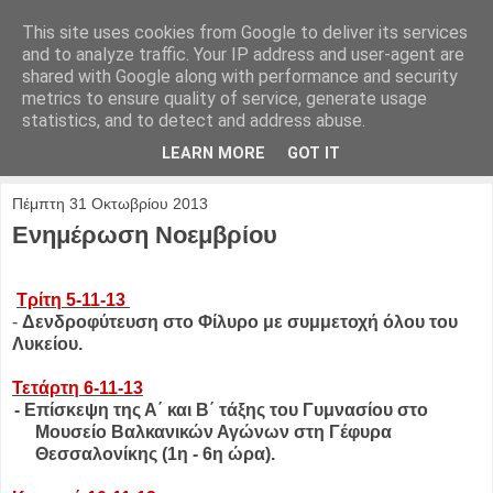
This site uses cookies from Google to deliver its services
and to analyze traffic. Your IP address and user-agent are
shared with Google along with performance and security
metrics to ensure quality of service, generate usage
statistics, and to detect and address abuse.
LEARN MORE
GOT IT
Πέμπτη 31 Οκτωβρίου 2013
Ενημέρωση Νοεμβρίου
Τρίτη 5-11-13
-
Δενδροφύτευση στο Φίλυρο με συμμετοχή όλου του
Λυκείου.
Τετάρτη 6-11-13
- Επίσκεψη της Α΄ και Β΄ τάξης του Γυμνασίου στο
Μουσείο Βαλκανικών Αγώνων στη Γέφυρα
Θεσσαλονίκης (1η - 6η ώρα).