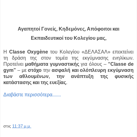
Αγαπητοί Γονείς, Κηδεμόνες, Απόφοιτοι και
Εκπαιδευτικοί του Κολεγίου μας,
Η
Classe Oxygène
του Κολεγίου «ΔΕΛΑΣΑΛ» επεκτείνει
τη δράση της στον τομέα της εκγύμνασης ενηλίκων.
Προτείνει
μαθήματα γυμναστικής
για όλους –
“Classe de
gym”
– με
στόχο
την
ασφαλή και ολόπλευρη εκγύμναση
των αθλουμένων, την ανάπτυξη της φυσικής
κατάστασης και της ευεξίας
.
Διαβάστε περισσότερα.......
στις
11:37 μ.μ.