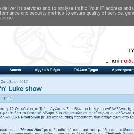
deliver its services and to analyze traffic. Your IP address and
formance and security metrics to ensure quality of service, ge
 abuse.
Λύκειο
Αγγλικό Τμήμα
Γαλλικό Τμήμα
Δραστηριότη
 Οκτωβρίου 2012
'n' Luke show
μ. |
κευή, 12 Οκτωβρίου, το Τμήμα Αγγλικών Σπουδών του Κολεγίου «ΔΕΛΑΣΑΛ» είχε τ
α φιλοξενήσει το θεατρικό δίδυμο δύο εξαιρετικών και πολύπειρων συναδέλφων,
son
και
Luke Prodromou
με μια απολαυστική παράσταση που απαρτιζόταν από τρί
ρώτο σκετς,
“
Me and Him
”
με τη διεισδυτική του ματιά στα εμπόδια που οι ίδιοι 
στις διαπροσωπικές τους σχέσεις, όσο και τα άλλα δύο σκετς ,“
TheBank Robbe