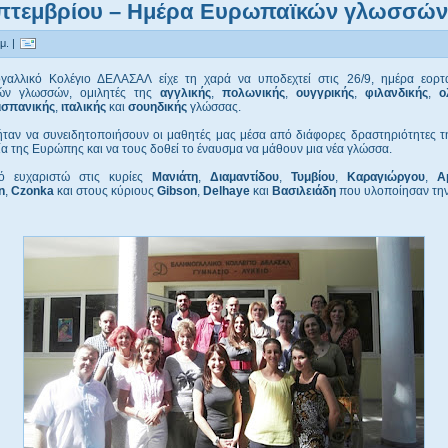
επτεμβρίου – Ημέρα Ευρωπαϊκών γλωσσών
μ. |
γαλλικό Κολέγιο ΔΕΛΑΣΑΛ είχε τη χαρά να υποδεχτεί στις 26/9, ημέρα εορ
ών γλωσσών, ομιλητές της
αγγλικής
,
πολωνικής
,
ουγγρικής
,
φιλανδικής
,
ο
ισπανικής
,
ιταλικής
και
σουηδικής
γλώσσας.
ήταν να συνειδητοποιήσουν οι μαθητές μας μέσα από διάφορες δραστηριότητες τ
 της Ευρώπης και να τους δοθεί το έναυσμα να μάθουν μια νέα γλώσσα.
ό ευχαριστώ στις κυρίες
Μανιάτη
,
Διαμαντίδου
,
Τυμβίου
,
Καραγιώργου
,
Α
n
,
Czonka
και στους κύριους
Gibson
,
Delhaye
και
Βασιλειάδη
που υλοποίησαν την