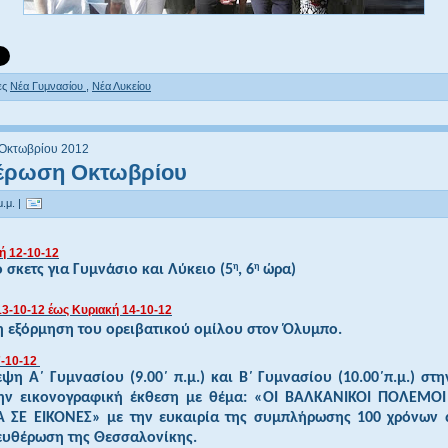
ες
Νέα Γυμνασίου
,
Νέα Λυκείου
 Οκτωβρίου 2012
έρωση Οκτωβρίου
.μ. |
 12-10-12
η
η
 σκετς για Γυμνάσιο και Λύκειο (5
, 6
ώρα)
13-10-12 έως Κυριακή 14-10-12
η εξόρμηση του ορειβατικού ομίλου στον Όλυμπο.
7-10-12
ψη Α΄ Γυμνασίου (9.00΄ π.μ.) και Β΄ Γυμνασίου (10.00΄π.μ.) στη
ν εικονογραφική έκθεση με θέμα: «ΟΙ ΒΑΛΚΑΝΙΚΟΙ ΠΟΛΕΜΟ
Α ΣΕ
ΕΙΚΟΝΕΣ» με την ευκαιρία της συμπλήρωσης 100 χρόνων 
ευθέρωση
της Θεσσαλονίκης.