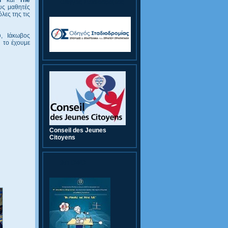
Οδηγός Σταδιοδρομίας
υς μαθητές
λες της τις
, Ιάκωβος
 το έχουμε
Conseil des Jeunes
Citoyens
9th CWC