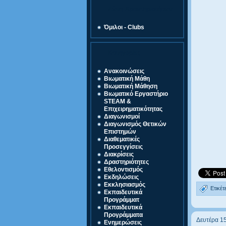
Ζώνη Δραστηριοτήτων
Όμιλοι - Clubs
Κατηγορίες
Ανακοινώσεις
Βιωματική Μάθη
Βιωματική Μάθηση
Βιωματικό Εργαστήριο
STEAM &
Επιχειρηματικότητας
Διαγωνισμοί
Διαγωνισμός Θετικών
Επιστημών
Διαθεματικές
Προσεγγίσεις
Διακρίσεις
Δραστηριότητες
Εθελοντισμός
Εκδηλώσεις
Εκκλησιασμός
Ετικέτ
Εκπαιδευτικά
Προγράμματ
Εκπαιδευτικά
Προγράμματα
Δευτέρα 1
Ενημερώσεις