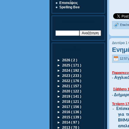
Eπισκέψεις
Spelling Bee
Αναζήτηση Άρθρων
Ετικέτ
Δευτέρα 1
Ενημ
Αρχειοθήκη
12:57 μ
►
2026
( 2 )
►
2025
( 171 )
►
2024
( 192 )
Παρασκευή
►
2023
( 233 )
-
Αγγλικό
►
2022
( 176 )
►
2021
( 157 )
Σάββατο 
►
2020
( 122 )
Διήμερ
-
►
2019
( 141 )
►
2018
( 121 )
Τετάρτη 1
►
2017
( 156 )
-
Επίσκε
►
2016
( 136 )
για
τη
►
2015
( 139 )
ΒΗΜ
►
2014
( 97 )
απελ
►
2013
( 70 )