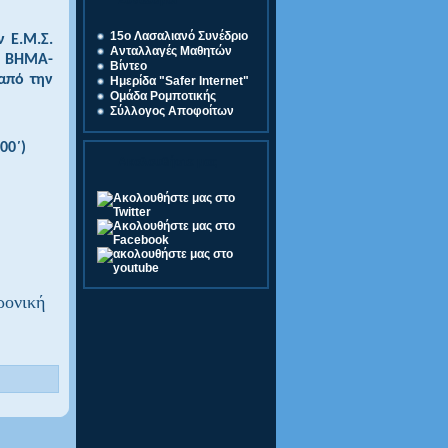
Σύνδεσμοι
15o Λασαλιανό Συνέδριο
ν Ε.Μ.Σ.
Ανταλλαγές Μαθητών
Ι ΒΗΜΑ-
Βίντεο
από την
Ημερίδα "Safer Internet"
Ομάδα Ρομποτικής
Σύλλογος Αποφοίτων
00΄)
Ακολουθήστε μας
ρονική