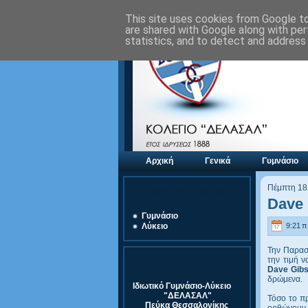
This site uses cookies from Google to 
are shared with Google along with per
statistics, and to detect and address
Αρχική
Γενικά
Γυμνάσιο
Πέμπτη 18
Αξιολόγηση Μονάδας
Dave 
Γυμνάσιο
9:21 π.
Λύκειο
Την Παρασ
την τιμή ν
Στοιχεία Σχολείου
Dave Gib
δρώμενα.
Ιδιωτικό Γυμνάσιο-Λύκειο
"ΔΕΛΑΣΑΛ"
Τόσο το π
Πεύκα Θεσσαλονίκης
ορθώνουν 