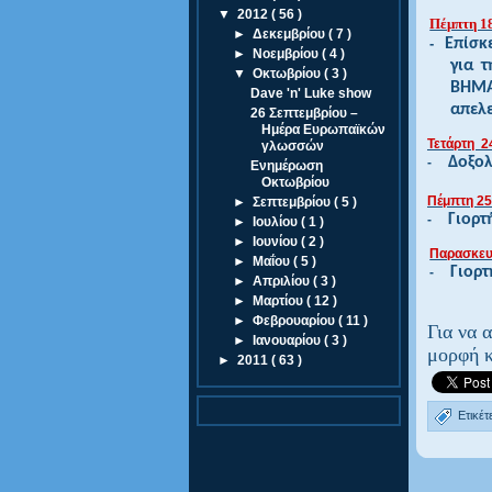
▼
2012
( 56 )
Πέμπτη 1
►
Δεκεμβρίου
( 7 )
-
Επίσκ
►
Νοεμβρίου
( 4 )
για
τ
▼
Οκτωβρίου
( 3 )
ΒΗΜΑ
Dave 'n' Luke show
απελ
26 Σεπτεμβρίου –
Ημέρα Ευρωπαϊκών
Τετάρτη 2
γλωσσών
Δοξολ
-
Ενημέρωση
Οκτωβρίου
Πέμπτη 25
►
Σεπτεμβρίου
( 5 )
Γιορτ
-
►
Ιουλίου
( 1 )
►
Ιουνίου
( 2 )
Παρασκευ
►
Μαΐου
( 5 )
Γιορτ
-
►
Απριλίου
( 3 )
►
Μαρτίου
( 12 )
►
Φεβρουαρίου
( 11 )
Για να 
►
Ιανουαρίου
( 3 )
μορφή κ
►
2011
( 63 )
Ετικέτ