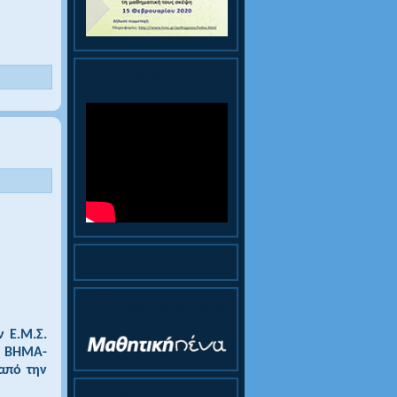
Παρουσίαση Κολεγίου
Ηλεκτρονική Εφημερίδα
ν Ε.Μ.Σ.
Ι ΒΗΜΑ-
από την