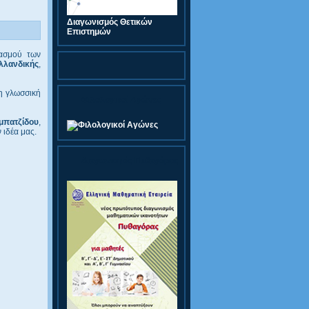
Διαγωνισμός Θετικών
Επιστημών
τασμού των
λλανδικής
,
η γλωσσική
Φιλολογικοί Αγώνες
μπατζίδου
,
 ιδέα μας.
Διαγωνισμός Πυθαγόρας