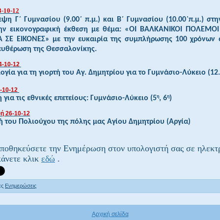
8-10-12
εψη Γ΄ Γυμνασίου (9.00΄ π.μ.) και Β΄ Γυμνασίου (10.00΄π.μ.) στη
ην εικονογραφική έκθεση με θέμα: «ΟΙ ΒΑΛΚΑΝΙΚΟΙ ΠΟΛΕΜΟ
 ΣΕ
ΕΙΚΟΝΕΣ» με την ευκαιρία της συμπλήρωσης 100 χρόνων 
ευθέρωση
της Θεσσαλονίκης.
4-10-12
ογία για τη γιορτή του Αγ. Δημητρίου για το Γυμνάσιο-Λύκειο (12.
-10-12
η
η
ή για τις εθνικές επετείους:
Γυμνάσιο-Λύκειο (5
, 6
)
ή 26-10-12
ή του Πολιούχου της πόλης μας Αγίου Δημητρίου (Αργία)
αποθηκεύσετε την Ενημέρωση στον υπολογιστή σας σε ηλεκτ
άνετε κλικ
εδώ
.
ες
Ενημερώσεις
Αρχική σελίδα