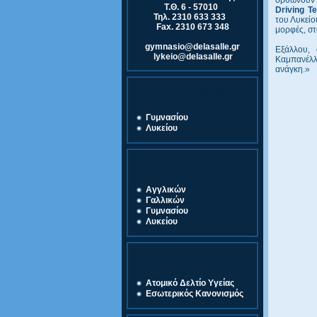
Τ.Θ. 6 - 57010
Driving Te
Τηλ. 2310 633 333
του Λυκείο
Fax. 2310 673 348
μορφές, στ
gymnasio@delasalle.gr
Εξάλλου,
lykeio@delasalle.gr
Καμπανέλλ
ανάγκη.»
Εγγραφές 2025-2026
Γυμνασίου
Λυκείου
Γραφική Ύλη 2025-2026
Αγγλικών
Γαλλικών
Γυμνασίου
Λυκείου
Χρήσιμα Έγγραφα
Ατομικό Δελτίο Υγείας
Εσωτερικός Κανονισμός