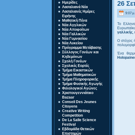
26 Σ
Ημερίδες
Λασαλιανά Νέα
Λασαλιανές Ημέρες
9:07 μ.
Ειρήνης
Μαθητική Πένα
Το Ελληνο
Νέα Αγγλικών
Ευρωπαϊκ
Νέα Αποφοίτων
γαλλικής
,
Νέα Γαλλικών
Νέα Γυμνασίου
Ο στόχος 
Νέα Λυκείου
πολυμορφία
Πρόγραμμα Μετάβασης
Σύλλογος Γονέων και
Ένα θερμ
Κηδεμόνων
Holopaine
Σχολή Γονέων
Σχολικές Εορτές
Τμήμα Εικαστικών
Τμήμα Μαθηματικών
Τμήμα Πληροφορικής
Τμήμα Φυσικής Αγωγής
Φιλολογικοί Αγώνες
Χριστουγεννιάτικο
Bazaar
Conseil Des Jeunes
Citoyens
Creative Writing
Competition
De La Salle Science
Festival
Eβδομάδα Θετικών
Επιστημών