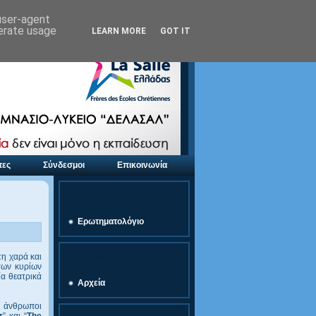
 user-agent
nerate usage
LEARN MORE
GOT IT
τες
Σύνδεσμοι
Επικοινωνία
link
Ερωτηματολόγιο
η χαρά και
Προσφορές Εκδρομών
 των κυρίων
α θεατρικά
Αρχεία
οι άνθρωποι
r
” και “
The