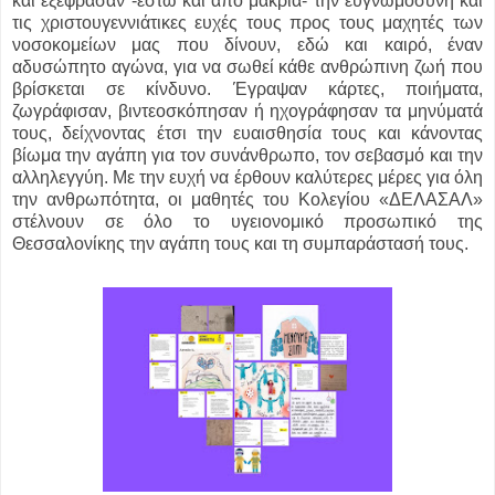
και εξέφρασαν -έστω και από μακριά- την ευγνωμοσύνη και
τις χριστουγεννιάτικες ευχές τους προς τους μαχητές των
νοσοκομείων μας που δίνουν, εδώ και καιρό, έναν
αδυσώπητο αγώνα, για να σωθεί κάθε ανθρώπινη ζωή που
βρίσκεται σε κίνδυνο. Έγραψαν κάρτες, ποιήματα,
ζωγράφισαν, βιντεοσκόπησαν ή ηχογράφησαν τα μηνύματά
τους, δείχνοντας έτσι την ευαισθησία τους και κάνοντας
βίωμα την αγάπη για τον συνάνθρωπο, τον σεβασμό και την
αλληλεγγύη. Με την ευχή να έρθουν καλύτερες μέρες για όλη
την ανθρωπότητα, οι μαθητές του Κολεγίου «ΔΕΛΑΣΑΛ»
στέλνουν σε όλο το υγειονομικό προσωπικό της
Θεσσαλονίκης την αγάπη τους και τη συμπαράστασή τους.