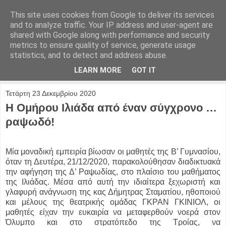
This site uses cookies from Google to deliver its services
and to analyze traffic. Your IP address and user-agent are
shared with Google along with performance and security
metrics to ensure quality of service, generate usage
statistics, and to detect and address abuse.
LEARN MORE
GOT IT
Τετάρτη 23 Δεκεμβρίου 2020
Η Ομήρου Ιλιάδα από έναν σύγχρονο …
ραψωδό!
Μία μοναδική εμπειρία βίωσαν οι μαθητές της Β’ Γυμνασίου,
όταν τη Δευτέρα, 21/12/2020, παρακολούθησαν διαδικτυακά
την αφήγηση της Δ’ Ραψωδίας, στο πλαίσιο του μαθήματος
της Ιλιάδας. Μέσα από αυτή την ιδιαίτερα ξεχωριστή και
γλαφυρή ανάγνωση της κας Δήμητρας Σταματίου, ηθοποιού
και μέλους της θεατρικής ομάδας ΓΚΡΑΝ ΓΚΙΝΙΟΛ, οι
μαθητές είχαν την ευκαιρία να μεταφερθούν νοερά στον
Όλυμπο και στο στρατόπεδο της Τροίας, να