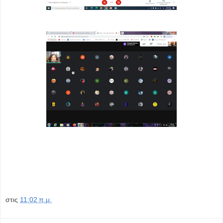
στις
11:02 π.μ.