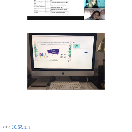
στις
10:33 π.μ.