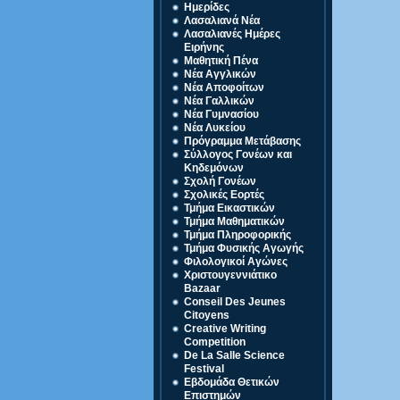
Ημερίδες
Λασαλιανά Νέα
Λασαλιανές Ημέρες
Ειρήνης
Μαθητική Πένα
Νέα Αγγλικών
Νέα Αποφοίτων
Νέα Γαλλικών
Νέα Γυμνασίου
Νέα Λυκείου
Πρόγραμμα Μετάβασης
Σύλλογος Γονέων και
Κηδεμόνων
Σχολή Γονέων
Σχολικές Εορτές
Τμήμα Εικαστικών
Τμήμα Μαθηματικών
Τμήμα Πληροφορικής
Τμήμα Φυσικής Αγωγής
Φιλολογικοί Αγώνες
Χριστουγεννιάτικο
Bazaar
Conseil Des Jeunes
Citoyens
Creative Writing
Competition
De La Salle Science
Festival
Eβδομάδα Θετικών
Επιστημών