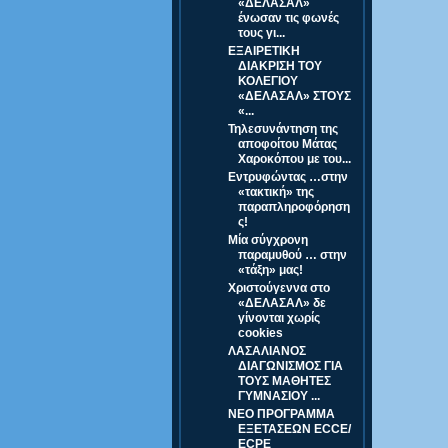
«ΔΕΛΑΣΑΛ»
ένωσαν τις φωνές
τους γι...
ΕΞΑΙΡΕΤΙΚΗ
ΔΙΑΚΡΙΣΗ ΤΟΥ
ΚΟΛΕΓΙΟΥ
«ΔΕΛΑΣΑΛ» ΣΤΟΥΣ
«...
Τηλεσυνάντηση της
αποφοίτου Μάτας
Χαροκόπου με του...
Εντρυφώντας …στην
«τακτική» της
παραπληροφόρηση
ς!
Μία σύγχρονη
παραμυθού … στην
«τάξη» μας!
Χριστούγεννα στο
«ΔΕΛΑΣΑΛ» δε
γίνονται χωρίς
cookies
ΛΑΣΑΛΙΑΝΟΣ
ΔΙΑΓΩΝΙΣΜΟΣ ΓΙΑ
ΤΟΥΣ ΜΑΘΗΤΕΣ
ΓΥΜΝΑΣΙΟΥ ...
ΝΕΟ ΠΡΟΓΡΑΜΜΑ
ΕΞΕΤΑΣΕΩΝ ECCE/
ECPE