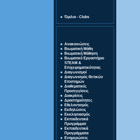
Ζώνη Δραστηριοτήτων
Όμιλοι - Clubs
Κατηγορίες
Ανακοινώσεις
Βιωματική Μάθη
Βιωματική Μάθηση
Βιωματικό Εργαστήριο
STEAM &
Επιχειρηματικότητας
Διαγωνισμοί
Διαγωνισμός Θετικών
Επιστημών
Διαθεματικές
Προσεγγίσεις
Διακρίσεις
Δραστηριότητες
Εθελοντισμός
Εκδηλώσεις
Εκκλησιασμός
Εκπαιδευτικά
Προγράμματ
Εκπαιδευτικά
Προγράμματα
Ενημερώσεις