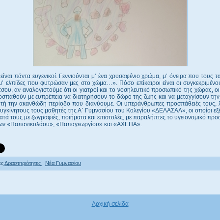
είναι πάντα ευγενικοί. Γεννιούνται μ’ ένα χρυσαφένιο χρώμα, μ’ όνειρα που τους τα
μ’ ελπίδες που φυτρώσαν μες στο χώμα…». Πόσο επίκαιροι είναι οι συγκεκριμένοι
σου, αν αναλογιστούμε ότι οι γιατροί και το νοσηλευτικό προσωπικό της χώρας, ο
σπαθούν με ευπρέπεια να διατηρήσουν το δώρο της ζωής και να μεταγγίσουν την
υτή την ακανθώδη περίοδο που διανύουμε. Οι υπεράνθρωπες προσπάθειές τους, λ
γκίνητους τους μαθητές της Α΄ Γυμνασίου του Κολεγίου «ΔΕΛΑΣΑΛ», οι οποίοι ε
τά τους με ζωγραφιές, ποιήματα και επιστολές, με παραλήπτες το υγειονομικό πρ
ων «Παπανικολάου», «Παπαγεωργίου» και «ΑΧΕΠΑ».
ες
Δραστηριότητες
,
Νέα Γυμνασίου
Αρχική σελίδα