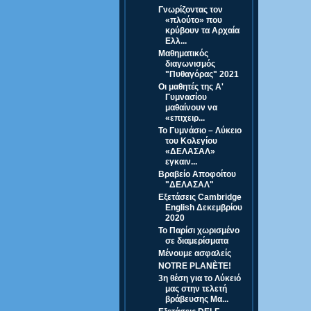
Γνωρίζοντας τον
«πλούτο» που
κρύβουν τα Αρχαία
Ελλ...
Μαθηματικός
διαγωνισμός
"Πυθαγόρας" 2021
Οι μαθητές της Α'
Γυμνασίου
μαθαίνουν να
«επιχειρ...
Το Γυμνάσιο – Λύκειο
του Κολεγίου
«ΔΕΛΑΣΑΛ»
εγκαιν...
Βραβείο Αποφοίτου
"ΔΕΛΑΣΑΛ"
Εξετάσεις Cambridge
English Δεκεμβρίου
2020
Το Παρίσι χωρισμένο
σε διαμερίσματα
Μένουμε ασφαλείς
NOTRE PLANÈTE!
3η θέση για το Λύκειό
μας στην τελετή
βράβευσης Μα...