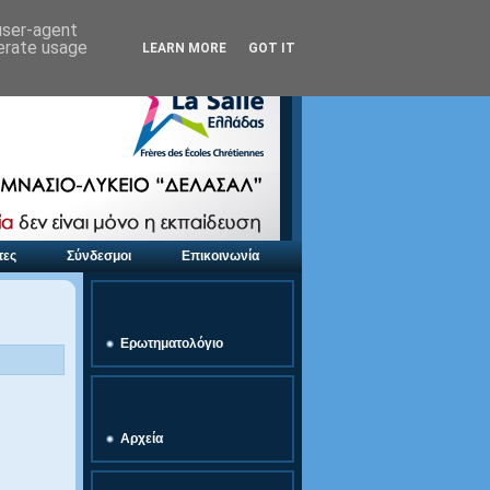
 user-agent
nerate usage
LEARN MORE
GOT IT
τες
Σύνδεσμοι
Επικοινωνία
link
Ερωτηματολόγιο
Προσφορές Εκδρομών
Αρχεία