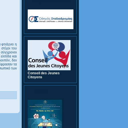
Οδηγός Σταδιοδρομίας
 φτιάχνει η
 στίχοι του
ι σύγχρονοι
 ελπίδα και
οιπόν, δεν
ξέφρασαν τα
οσωπικό των
Conseil des Jeunes
Citoyens
9th CWC