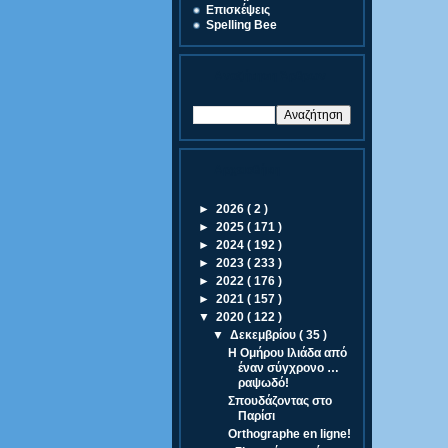
Eπισκέψεις
Spelling Bee
Αναζήτηση Άρθρων
Αρχειοθήκη
►
2026
( 2 )
►
2025
( 171 )
►
2024
( 192 )
►
2023
( 233 )
►
2022
( 176 )
►
2021
( 157 )
▼
2020
( 122 )
▼
Δεκεμβρίου
( 35 )
Η Ομήρου Ιλιάδα από
έναν σύγχρονο …
ραψωδό!
Σπουδάζοντας στο
Παρίσι
Orthographe en ligne!