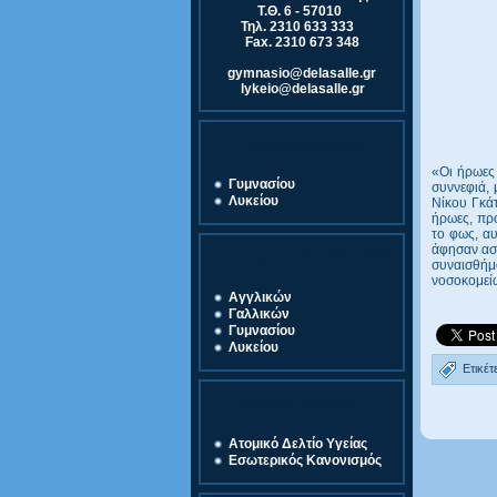
Τ.Θ. 6 - 57010
Τηλ. 2310 633 333
Fax. 2310 673 348
gymnasio@delasalle.gr
lykeio@delasalle.gr
Εγγραφές 2025-2026
«Οι ήρωες 
Γυμνασίου
συννεφιά, 
Λυκείου
Νίκου Γκάτ
ήρωες, προ
το φως, α
άφησαν ασυ
Γραφική Ύλη 2025-2026
συναισθήμα
νοσοκομεί
Αγγλικών
Γαλλικών
Γυμνασίου
Λυκείου
Ετικέτ
Χρήσιμα Έγγραφα
Ατομικό Δελτίο Υγείας
Εσωτερικός Κανονισμός