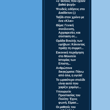
«Σ’ αυτούς που έχουν
βαθιά ψυχή»
Ψευδείς ειδήσεις στο
Διαδίκτυο (;)
Ταξίδι στον χρόνο με
ένα «Κλικ»
Θέμα: Γενική
συνέλευση,
Αρχαιρεσίες και
σύσταση σε...
Ομάδα Βουλής των
εφήβων: Κάνοντας
πράξη τη συμμετ...
Εικονική περιήγηση
στο Μουσείο
Ιστορίας των
Επιστη...
Ανθρώπινα
δικαιώματα: Πάνω
από όλα, η υγεία!
Το ωραιότερο στολίδι
είναι αυτό που
χαρίζει χαμόγε...
Υπουργείο
Προστασίας του
Πολίτη: Έχεις
φωνή. Είμασ...
Οι μαθητές του