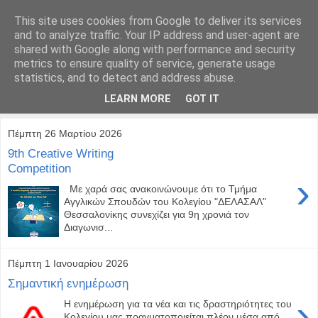
This site uses cookies from Google to deliver its services
and to analyze traffic. Your IP address and user-agent are
shared with Google along with performance and security
metrics to ensure quality of service, generate usage
statistics, and to detect and address abuse.
LEARN MORE
GOT IT
Πέμπτη 26 Μαρτίου 2026
9th Creative Writing
Competition
›
Με χαρά σας ανακοινώνουμε ότι το Τμήμα
Αγγλικών Σπουδών του Κολεγίου "ΔΕΛΑΣΑΛ"
Θεσσαλονίκης συνεχίζει για 9η χρονιά τον
Διαγωνισ...
Πέμπτη 1 Ιανουαρίου 2026
Σημαντική ενημέρωση
›
Η ενημέρωση για τα νέα και τις δραστηριότητες του
Κολεγίου μας πραγματοποιείται πλέον μέσα από