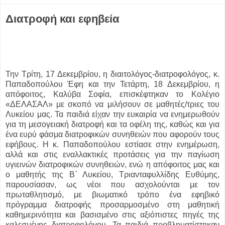
Διατροφή και εφηβεία
Την Τρίτη, 17 Δεκεμβρίου, η διαιτολόγος-διατροφολόγος, κ.
Παπαδοπούλου Έφη και την Τετάρτη, 18 Δεκεμβρίου, η
απόφοιτος, Καλύβα Σοφία, επισκέφτηκαν το Κολέγιο
«ΔΕΛΑΣΑΛ» με σκοπό να μιλήσουν σε μαθητές/τριες του
Λυκείου μας. Τα παιδιά είχαν την ευκαιρία να ενημερωθούν
για τη μεσογειακή διατροφή και τα οφέλη της, καθώς και για
ένα ευρύ φάσμα διατροφικών συνηθειών που αφορούν τους
εφήβους. Η κ. Παπαδοπούλου εστίασε στην ενημέρωση,
αλλά και στις εναλλακτικές προτάσεις για την παγίωση
υγιεινών διατροφικών συνηθειών, ενώ η απόφοιτος μας και
ο μαθητής της Β΄ Λυκείου, Τριανταφυλλίδης Ευθύμης,
παρουσίασαν, ως νέοι που ασχολούνται με τον
πρωταθλητισμό, με βιωματικό τρόπο ένα εφηβικό
πρόγραμμα διατροφής προσαρμοσμένο στη μαθητική
καθημερινότητα και βασισμένο στις αξιόπιστες πηγές της
καλεσμένης διατροφολόγου. Τα παιδιά προβληματίστηκαν