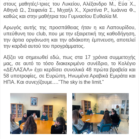
στους μαθητές/-τριες του Λυκείου, Αλέξανδρο Μ., Εύα Χ.,
Αθηνά Ω., Στεφανία Σ., Μιχαήλ Χ., Χριστίνα Ρ., Ιωάννα Φ.,
καθώς και στην μαθήτρια του Γυμνασίου Ευθαλία Μ.
Αρωγός αυτής της προσπάθειας ήταν η κα Λαπουρίδου,
υπεύθυνη του club, που με την εξαιρετική της καθοδήγηση,
την άρτια οργάνωση και την αδιάκοπη έμπνευση, αποτελεί
την καρδιά αυτού του προγράμματος.
Αξίζει να σημειωθεί εδώ, πως στα 17 χρόνια συμμετοχής
μας, σε αυτό το τόσο διακεκριμένο συνέδριο, το Κολέγιο
«ΔΕΛΑΣΑΛ» έχει κερδίσει συνολικά 48 πρώτα βραβεία και
58 υποτροφίες, σε Ευρώπη, Ηνωμένα Αραβικά Εμιράτα και
ΗΠΑ. Και συνεχίζουμε….
"The sky is the limit."