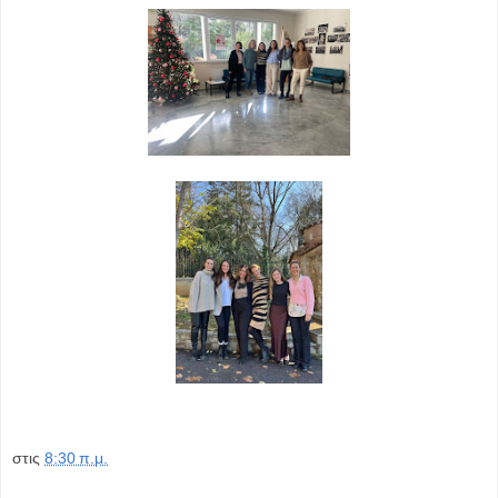
στις
8:30 π.μ.