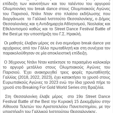
επίδειξη των ικανοτήτων και του ταλέντου του αργυρού
Ολυμπιονίκη του break dance στους Ολυμπιακούς Αγώνες
του Παρισιού, Ντάνι Νταν στο πλαίσιο εκδήλωσης που
διοργάνωσε το Γαλλικό Ινστιτούτο Θεσσαλονίκης, ο Δήμος
Θεσσαλονίκης και η Αντιδημαρχία Αθλητισμού, Νεολαίας και
Εθελοντισμού καθώς και το Street Dance Festival Battle of
the Best με την υποστήριξη του Γ.Σ. Ηρακλή.
Οι μαθητές έλαβαν μέρος σε ένα σεμινάριο break dance για
αρχάριους από τον Γάλλο πρωταθλητή και στη συνέχεια τον
παρακολούθησαν σε μία αποκλειστική επίδειξη.
Ο 36χρονος Ντάνι Νταν κατέκτησε το περασμένο καλοκαίρι
το αργυρό μετάλλιο στους Ολυμπιακούς Αγώνες του
Παρισιού. Έχει ανακηρυχθεί τρεις φορές πρωταθλητής
Γαλλίας (2018, 2022, 2023), έχει κατακτήσει το χρυσό στους
Ευρωπαϊκούς Αγώνες το 2023 ενώ την ίδια χρονιά πήρε το
χρυσό στο Breaking For Gold World Series στη Βραζιλία.
Στη Θεσσαλονίκη έλαβε μέρος στο 19ο Street Dance
Festival Battle of the Best την Κυριακή 15 Δεκεμβρίου στην
Αίθουσα Τελετών του Αριστοτελείου Πανεπιστημίου, με την
υποστήριξη του Γαλλικού Ινστιτούτου Θεσσαλονίκης.