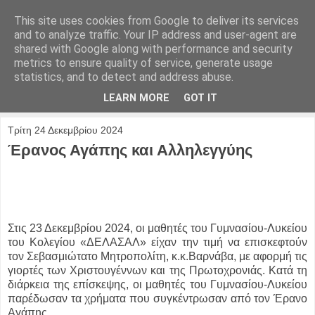
This site uses cookies from Google to deliver its services
and to analyze traffic. Your IP address and user-agent are
shared with Google along with performance and security
metrics to ensure quality of service, generate usage
statistics, and to detect and address abuse.
LEARN MORE
GOT IT
Τρίτη 24 Δεκεμβρίου 2024
Έρανος Αγάπης και Αλληλεγγύης
Στις 23 Δεκεμβρίου 2024, οι μαθητές του Γυμνασίου-Λυκείου
του Κολεγίου «ΔΕΛΑΣΑΛ» είχαν την τιμή να επισκεφτούν
τον Σεβασμιώτατο Μητροπολίτη, κ.κ.Βαρνάβα, με αφορμή τις
γιορτές των Χριστουγέννων και της Πρωτοχρονιάς. Κατά τη
διάρκεια της επίσκεψης, οι μαθητές του Γυμνασίου-Λυκείου
παρέδωσαν τα χρήματα που συγκέντρωσαν από τον Έρανο
Αγάπης.