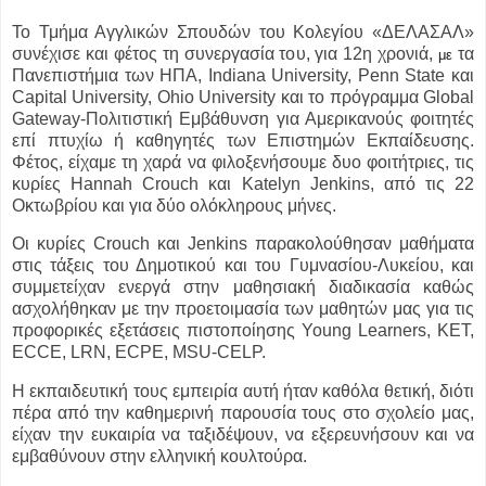
Το Τμήμα Αγγλικών Σπουδών του Κολεγίου «ΔΕΛΑΣΑΛ»
συνέχισε και φέτος τη συνεργασία του, για 12η χρονιά,
τα
με
Πανεπιστήμια των ΗΠΑ, Indiana University, Penn State και
Capital University, Ohio University και το πρόγραμμα Global
Gateway-Πολιτιστική Εμβάθυνση για Αμερικανούς φοιτητές
επί πτυχίω ή καθηγητές των Επιστημών Εκπαίδευσης.
Φέτος, είχαμε τη χαρά να φιλοξενήσουμε δυο φοιτήτριες, τις
κυρίες Hannah Crouch και Katelyn Jenkins, από τις 22
Οκτωβρίου και για δύο ολόκληρους μήνες.
Οι κυρίες Crouch και Jenkins παρακολούθησαν μαθήματα
στις τάξεις του Δημοτικού και του Γυμνασίου-Λυκείου, και
συμμετείχαν ενεργά στην μαθησιακή διαδικασία καθώς
ασχολήθηκαν με την προετοιμασία των μαθητών μας για τις
προφορικές εξετάσεις πιστοποίησης Young Learners, KET,
ECCE, LRN, ECPE, MSU-CELP.
Η εκπαιδευτική τους εμπειρία αυτή ήταν καθόλα θετική, διότι
πέρα από την καθημερινή παρουσία τους στο σχολείο μας,
είχαν την ευκαιρία να ταξιδέψουν, να εξερευνήσουν και να
εμβαθύνουν στην ελληνική κουλτούρα.