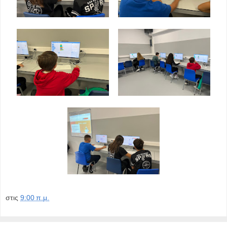
στις
9:00 π.μ.