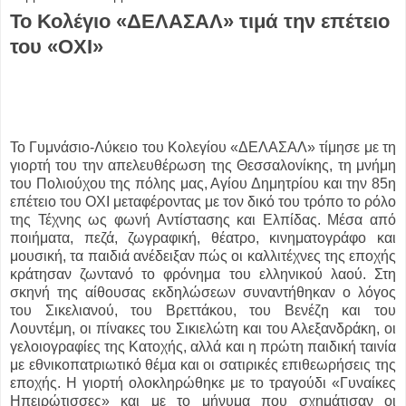
Το Κολέγιο «ΔΕΛΑΣΑΛ» τιμά την επέτειο
του «ΟΧΙ»
Το Γυμνάσιο-Λύκειο του Κολεγίου «ΔΕΛΑΣΑΛ» τίμησε με τη
γιορτή του την απελευθέρωση της Θεσσαλονίκης, τη μνήμη
του Πολιούχου της πόλης μας, Αγίου Δημητρίου και την 85η
επέτειο του ΟΧΙ μεταφέροντας με τον δικό του τρόπο το ρόλο
της Τέχνης ως φωνή Αντίστασης και Ελπίδας. Μέσα από
ποιήματα, πεζά, ζωγραφική, θέατρο, κινηματογράφο και
μουσική, τα παιδιά ανέδειξαν πώς οι καλλιτέχνες της εποχής
κράτησαν ζωντανό το φρόνημα του ελληνικού λαού. Στη
σκηνή της αίθουσας εκδηλώσεων συναντήθηκαν ο λόγος
του Σικελιανού, του Βρεττάκου, του Βενέζη και του
Λουντέμη, οι πίνακες του Σικιελώτη και του Αλεξανδράκη, οι
γελοιογραφίες της Κατοχής, αλλά και η πρώτη παιδική ταινία
με εθνικοπατριωτικό θέμα και οι σατιρικές επιθεωρήσεις της
εποχής. Η γιορτή ολοκληρώθηκε με το τραγούδι «Γυναίκες
Ηπειρώτισσες» και με το μήνυμα που σχημάτισαν οι