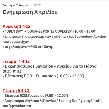
Δευτέρα 2 Απριλίου 2012
Ενημέρωση Απριλίου
Κυριακή 1-4-12
-
“OPEN DAY” – “JOURNÉE PORTES OUVERTES” (10.00΄- 15.00΄)
- Επιστροφή της αποστολής των 5 μαθητών του Γυμνασίου– Λυκείου
που συμμετείχαν
στο γαλλόφωνο MFNU στη Χάγη.
Τετάρτη 4-4-12
- Εκκλησιασμός Γυμνασίου – Λυκείου για το Πάσχα
(8.15΄π.μ.)
- Εξετάσεις ECDL Γυμνασίου (10.00΄ - 13.00΄)
Πέμπτη 5-4-12
-
Εξετάσεις ECDL Γυμνασίου (9.00΄ - 13.00΄)
- Διαγωνισμός Αγγλικού λεξιλογίου “ Spelling Bee ” για τη Β΄ τάξη
του Γυμνασίου στο