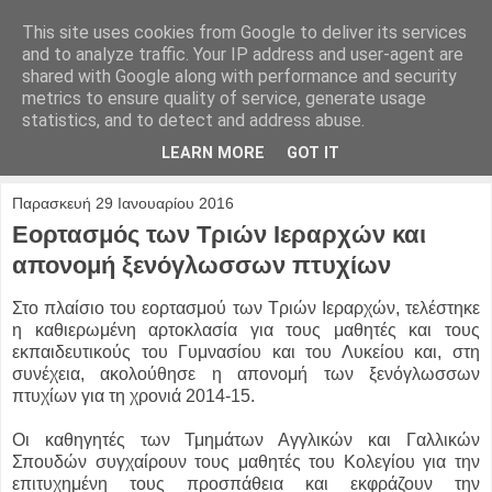
This site uses cookies from Google to deliver its services
and to analyze traffic. Your IP address and user-agent are
shared with Google along with performance and security
metrics to ensure quality of service, generate usage
statistics, and to detect and address abuse.
LEARN MORE
GOT IT
Παρασκευή 29 Ιανουαρίου 2016
Εορτασμός των Τριών Ιεραρχών και
απονομή ξενόγλωσσων πτυχίων
Στο πλαίσιο του εορτασμού των Τριών Ιεραρχών, τελέστηκε
η καθιερωμένη αρτοκλασία για τους μαθητές και τους
εκπαιδευτικούς του Γυμνασίου και του Λυκείου και, στη
συνέχεια, ακολούθησε η απονομή των ξενόγλωσσων
πτυχίων για τη χρονιά 2014-15.
Οι καθηγητές των Τμημάτων Αγγλικών και Γαλλικών
Σπουδών συγχαίρουν τους μαθητές του Κολεγίου για την
επιτυχημένη τους προσπάθεια και εκφράζουν την