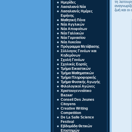
τη λειτουρ
Ημερίδες
αναγνωρίζο
Λασαλιανά Νέα
ζωή και οι
Λασαλιανές Ημέρες
Ειρήνης
Μαθητική Πένα
Νέα Αγγλικών
Νέα Αποφοίτων
Νέα Γαλλικών
Νέα Γυμνασίου
Νέα Λυκείου
Πρόγραμμα Μετάβασης
Σύλλογος Γονέων και
Κηδεμόνων
Σχολή Γονέων
Σχολικές Εορτές
Τμήμα Εικαστικών
Τμήμα Μαθηματικών
Τμήμα Πληροφορικής
Τμήμα Φυσικής Αγωγής
Φιλολογικοί Αγώνες
Χριστουγεννιάτικο
Bazaar
Conseil Des Jeunes
Citoyens
Creative Writing
Competition
De La Salle Science
Festival
Eβδομάδα Θετικών
Επιστημών