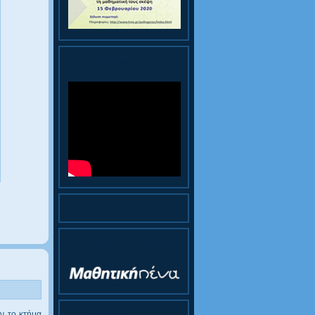
Παρουσίαση Κολεγίου
Ηλεκτρονική Εφημερίδα
ύν το κτήμα