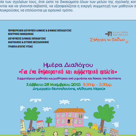
γία των σχολείων τους, έτσι ώστε τα δικαιώματα όλων των μελών της σχολικής κο
νται και να γίνονται σεβαστά, να εξασφαλίζεται η ενεργή συμμετοχή των μαθητών 
 συγκρούσεις να επιλύονται με ειρηνικό τρόπο.