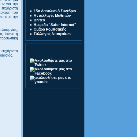
Σύνδεσμοι
θαν για την
 ευχάριστη
15o Λασαλιανό Συνέδριο
ασκευή του
Ανταλλαγές Μαθητών
νται με την
Βίντεο
Ημερίδα "Safer Internet"
Ομάδα Ρομποτικής
ελουργίας,
Σύλλογος Αποφοίτων
υς έκανε η
 προσωπική
Ακολουθήστε μας
α ευχάριστο
οιασιάς.