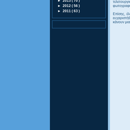
►
2013
( 70 )
τελετουργ
►
2012
( 56 )
φωτογραφι
►
2011
( 63 )
Επίσης, έ
ευχαριστή
κάνουν μια