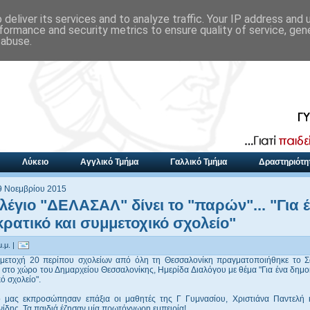
deliver its services and to analyze traffic. Your IP address and
formance and security metrics to ensure quality of service, ge
 abuse.
Λύκειο
Αγγλικό Τμήμα
Γαλλικό Τμήμα
Δραστηριότη
9 Νοεμβρίου 2015
λέγιο "ΔΕΛΑΣΑΛ" δίνει το "παρών"... "Για 
ρατικό και συμμετοχικό σχολείο"
.μ. |
μετοχή 20 περίπου σχολείων από όλη τη Θεσσαλονίκη πραγματοποιήθηκε το 
στο χώρο του Δημαρχείου Θεσσαλονίκης, Ημερίδα Διαλόγου με θέμα "Για ένα δημο
ό σχολείο".
ο μας εκπροσώπησαν επάξια οι μαθητές της Γ Γυμνασίου, Χριστιάνα Παντελή 
ίδης. Τα παιδιά έζησαν μία πρωτόγνωρη εμπειρία!