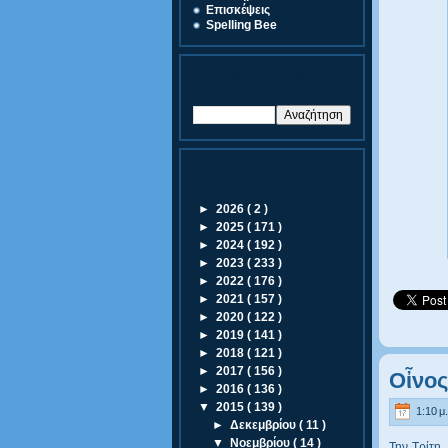
Eπισκέψεις
Spelling Bee
Αναζήτηση Άρθρων
Αρχειοθήκη
►
2026
( 2 )
►
2025
( 171 )
►
2024
( 192 )
►
2023
( 233 )
►
2022
( 176 )
►
2021
( 157 )
►
2020
( 122 )
►
2019
( 141 )
►
2018
( 121 )
►
2017
( 156 )
Οἶνος
►
2016
( 136 )
▼
2015
( 139 )
1:10 μ.
►
Δεκεμβρίου
( 11 )
▼
Νοεμβρίου
( 14 )
Την Τρίτη,