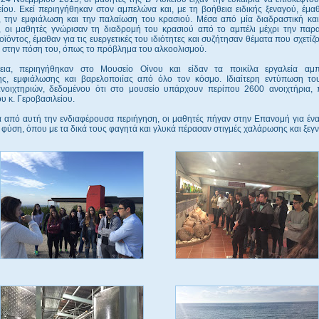
ίου. Εκεί περιηγήθηκαν στον αμπελώνα και, με τη βοήθεια ειδικής ξεναγού, έμα
 την εμφιάλωση και την παλαίωση του κρασιού. Μέσα από μία διαδραστική και
α, οι μαθητές γνώρισαν τη διαδρομή του κρασιού από το αμπέλι μέχρι την παρ
οϊόντος, έμαθαν για τις ευεργετικές του ιδιότητες και συζήτησαν θέματα που σχετίζο
 στην πόση του, όπως το πρόβλημα του αλκοολισμού.
εια, περιηγήθηκαν στο Μουσείο Οίνου και είδαν τα ποικίλα εργαλεία αμπ
ης, εμφιάλωσης και βαρελοποιίας από όλο τον κόσμο. Ιδιαίτερη εντύπωση το
νοιχτηριών, δεδομένου ότι στο μουσείο υπάρχουν περίπου 2600 ανοιχτήρια,
υ κ. Γεροβασιλείου.
ά από αυτή την ενδιαφέρουσα περιήγηση, οι μαθητές πήγαν στην Επανομή για έν
η φύση, όπου με τα δικά τους φαγητά και γλυκά πέρασαν στιγμές χαλάρωσης και ξεγν