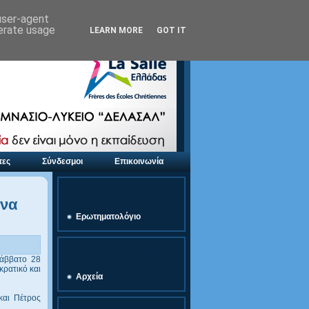
 user-agent
nerate usage
LEARN MORE
GOT IT
τες
Σύνδεσμοι
Επικοινωνία
link
ένα
Ερωτηματολόγιο
Προσφορές Εκδρομών
Σάββατο 28
κρατικό και
Αρχεία
και Πέτρος