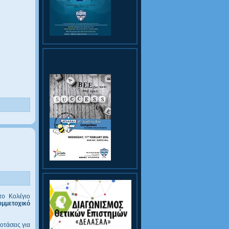
Spelling Bee
ο Κολέγιο
υμμετοχικό
οτάσεις για