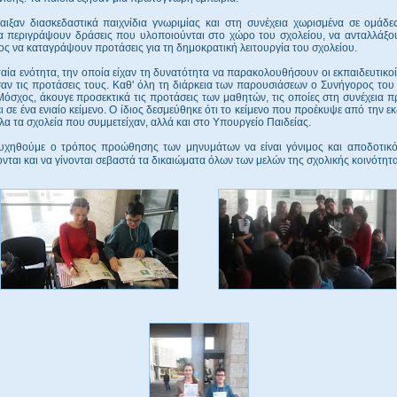
αιξαν διασκεδαστικά παιχνίδια γνωριμίας και στη συνέχεια χωρισμένα σε ομάδε
να περιγράψουν δράσεις που υλοποιούνται στο χώρο του σχολείου, να ανταλλάξο
λος να καταγράψουν προτάσεις για τη δημοκρατική λειτουργία του σχολείου.
ταία ενότητα, την οποία είχαν τη δυνατότητα να παρακολουθήσουν οι εκπαιδευτικοί
ν τις προτάσεις τους. Καθ' όλη τη διάρκεια των παρουσιάσεων ο Συνήγορος του 
όσχος, άκουγε προσεκτικά τις προτάσεις των μαθητών, τις οποίες στη συνέχεια
ι σε ένα ενιαίο κείμενο. Ο ίδιος δεσμεύθηκε ότι το κείμενο που προέκυψε από την 
όλα τα σχολεία που συμμετείχαν, αλλά και στο Υπουργείο Παιδείας.
ευχηθούμε ο τρόπος προώθησης των μηνυμάτων να είναι γόνιμος και αποδοτικό
νται και να γίνονται σεβαστά τα δικαιώματα όλων των μελών της σχολικής κοινότητα