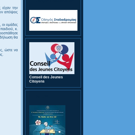
Οδηγός Σταδιοδρομίας
ς είχαν την
υν απόψεις
, οι ομάδες
παιδιού, κ.
 προσπάθησε
εκδήλωση θα
ς, ώστε να
ς.
Conseil des Jeunes
Citoyens
9th CWC