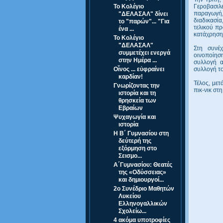
Το Κολέγιο
Γεροβασιλε
παραγωγή,
"ΔΕΛΑΣΑΛ" δίνει
διαδικασί
το "παρών"... "Για
τελικού πρ
ένα ...
κατάχρηση
Το Κολέγιο
"ΔΕΛΑΣΑΛ"
Στη συνέχ
συμμετέχει ενεργά
οινοποίησ
στην Ημέρα ...
συλλογή α
Οἶνος ... εὐφραίνει
συλλογή το
καρδίαν!
Τέλος, μετ
Γνωρίζοντας την
πικ-νικ στ
ιστορία και τη
θρησκεία των
Εβραίων
Ψυχαγωγία και
ιστορία
Η Β΄ Γυμνασίου στη
δεύτερή της
εξόρμηση στο
Σεισμο...
Α΄Γυμνασίου: Θεατές
της «Οδύσσειας»
και δημιουργοί...
2ο Συνέδριο Μαθητών
Λυκείου
Ελληνογαλλικών
Σχολείω...
4 ακόμα υποτροφίες