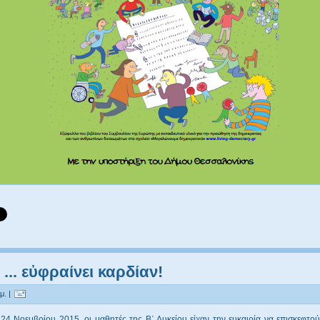
 ... εὐφραίνει καρδίαν!
μ. |
 24 Νοεμβρίου 2015, οι μαθητές της Β΄ Λυκείου είχαν την ευκαιρία να επισκεφτο