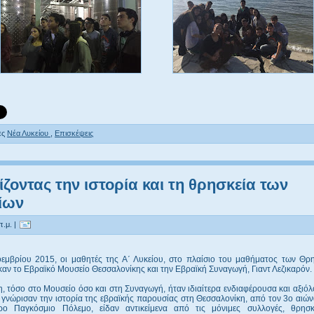
ες
Νέα Λυκείου
,
Eπισκέψεις
ζοντας την ιστορία και τη θρησκεία των
ίων
π.μ. |
οεμβρίου 2015, οι μαθητές της Α΄ Λυκείου, στο πλαίσιο του μαθήματος των Θρη
αν το Εβραϊκό Μουσείο Θεσσαλονίκης και την Εβραϊκή Συναγωγή, Γιαντ Λεζικαρόν.
, τόσο στο Μουσείο όσο και στη Συναγωγή, ήταν ιδιαίτερα ενδιαφέρουσα και αξιό
 γνώρισαν την ιστορία της εβραϊκής παρουσίας στη Θεσσαλονίκη, από τον 3ο αιών
ρο Παγκόσμιο Πόλεμο, είδαν αντικείμενα από τις μόνιμες συλλογές, θρησκ