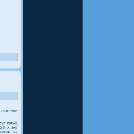
σκευτικών,
λογη, καθώς
α π. Χ. έως
ευτικά και