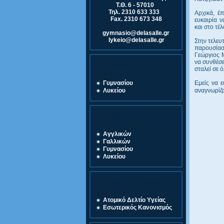
Τ.Θ. 6 - 57010
Τηλ. 2310 633 333
Αρχικά, έπ
Fax. 2310 673 348
ευκαιρία 
και στο τέ
gymnasio@delasalle.gr
lykeio@delasalle.gr
Στην τελευ
παρουσίασα
Γεώργιος Μ
να συνθέσε
Εγγραφές 2025-2026
σταλεί σε 
Εμείς να 
Γυμνασίου
αναγνωρίζο
Λυκείου
Γραφική Ύλη 2025-2026
Αγγλικών
Γαλλικών
Γυμνασίου
Λυκείου
Χρήσιμα Έγγραφα
Ατομικό Δελτίο Υγείας
Εσωτερικός Κανονισμός