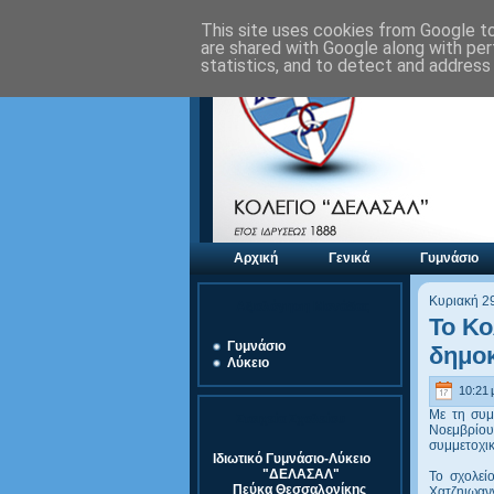
This site uses cookies from Google to 
are shared with Google along with per
statistics, and to detect and address
Αρχική
Γενικά
Γυμνάσιο
Κυριακή 2
Αξιολόγηση Μονάδας
Το Κο
Γυμνάσιο
δημοκ
Λύκειο
10:21 μ
Με τη συμ
Στοιχεία Σχολείου
Νοεμβρίου 
συμμετοχικ
Ιδιωτικό Γυμνάσιο-Λύκειο
"ΔΕΛΑΣΑΛ"
Το σχολεί
Πεύκα Θεσσαλονίκης
Χατζηιωανν