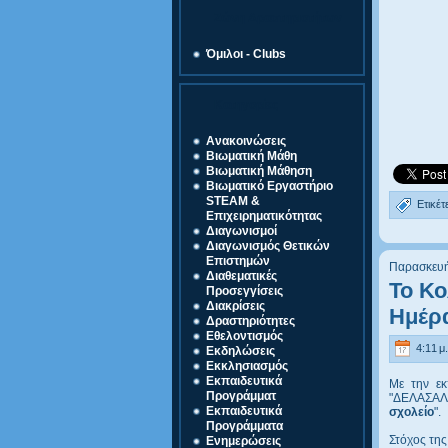
Ζώνη Δραστηριοτήτων
Όμιλοι - Clubs
Κατηγορίες
Ανακοινώσεις
Βιωματική Μάθη
Βιωματική Μάθηση
Βιωματικό Εργαστήριο
STEAM &
Ετικέτ
Επιχειρηματικότητας
Διαγωνισμοί
Διαγωνισμός Θετικών
Επιστημών
Παρασκευή
Διαθεματικές
Το Κο
Προσεγγίσεις
Διακρίσεις
Ημέρ
Δραστηριότητες
Εθελοντισμός
4:11 μ.
Εκδηλώσεις
Εκκλησιασμός
Εκπαιδευτικά
Με την ε
Προγράμματ
"ΔΕΛΑΣΑΛ
Εκπαιδευτικά
σχολείο
".
Προγράμματα
Στόχος της
Ενημερώσεις