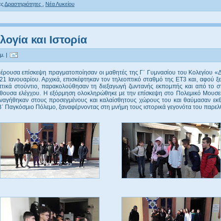
ες
Δραστηριότητες
,
Νέα Λυκείου
λογία και Ιστορία
μ. |
φέρουσα επίσκεψη πραγματοποίησαν οι μαθητές της Γ΄ Γυμνασίου του Κολεγίου 
 21 Ιανουαρίου. Αρχικά, επισκέφτηκαν τον τηλεοπτικό σταθμό της ΕΤ3 και, αφού 
πτικά στούντιο, παρακολούθησαν τη διεξαγωγή ζωντανής εκπομπής και από το στ
ίθουσα ελέγχου. Η εξόρμηση ολοκληρώθηκε με την επίσκεψη στο Πολεμικό Μουσεί
εναγήθηκαν στους προσεγμένους και καλαίσθητους χώρους του και θαύμασαν εκ
 Β΄ Παγκόσμιο Πόλεμο, ξαναφέρνοντας στη μνήμη τους ιστορικά γεγονότα του παρε