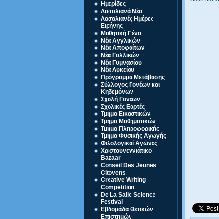
Ημερίδες
Λασαλιανά Νέα
Λασαλιανές Ημέρες
Ειρήνης
Μαθητική Πένα
Νέα Αγγλικών
Νέα Αποφοίτων
Νέα Γαλλικών
Νέα Γυμνασίου
Νέα Λυκείου
Πρόγραμμα Μετάβασης
Σύλλογος Γονέων και
Κηδεμόνων
Σχολή Γονέων
Σχολικές Εορτές
Τμήμα Εικαστικών
Τμήμα Μαθηματικών
Τμήμα Πληροφορικής
Τμήμα Φυσικής Αγωγής
Φιλολογικοί Αγώνες
Χριστουγεννιάτικο
Bazaar
Conseil Des Jeunes
Citoyens
Creative Writing
Competition
De La Salle Science
Festival
Eβδομάδα Θετικών
Επιστημών