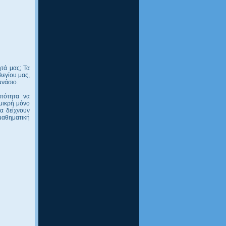
ητά μας; Τα
λεγίου μας,
μνάσιο.
ατότητα να
 μικρή μόνο
α δείχνουν
μαθηματική