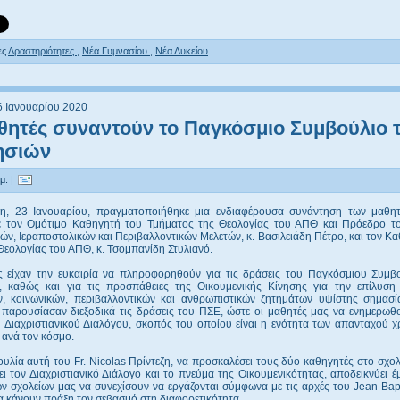
ες
Δραστηριότητες
,
Νέα Γυμνασίου
,
Νέα Λυκείου
6 Ιανουαρίου 2020
θητές συναντούν το Παγκόσμιο Συμβούλιο 
ησιών
μ. |
η, 23 Ιανουαρίου, πραγματοποιήθηκε μια ενδιαφέρουσα συνάντηση των μαθη
ε τον Ομότιμο Καθηγητή του Τμήματος της Θεολογίας του ΑΠΘ και Πρόεδρο τ
ών, Ιεραποστολικών και Περιβαλλοντικών Μελετών, κ. Βασιλειάδη Πέτρο, και τον Κ
εολογίας του ΑΠΘ, κ. Τσομπανίδη Στυλιανό.
ς είχαν την ευκαιρία να πληροφορηθούν για τις δράσεις του Παγκόσμιου Συμβ
, καθώς και για τις προσπάθειες της Οικουμενικής Κίνησης για την επίλυσ
ν, κοινωνικών, περιβαλλοντικών και ανθρωπιστικών ζητημάτων υψίστης σημασί
 παρουσίασαν διεξοδικά τις δράσεις του ΠΣΕ, ώστε οι μαθητές μας να ενημερωθο
 Διαχριστιανικού Διαλόγου, σκοπός του οποίου είναι η ενότητα των απανταχού χ
 ανά τον κόσμο.
λία αυτή του Fr. Nicolas Πρίντεζη, να προσκαλέσει τους δύο καθηγητές στο σχολ
ει τον Διαχριστιανικό Διάλογο και το πνεύμα της Οικουμενικότητας, αποδεικνύει 
ν σχολείων μας να συνεχίσουν να εργάζονται σύμφωνα με τις αρχές του Jean Bap
να κάνουν πράξη τον σεβασμό στη διαφορετικότητα.