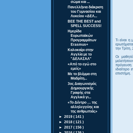
σώμα και ...
Πανελλήνια διάκριση
του Γυμνασίου και
Λυκείου «ΔΕΛ...
BEE THE BEST and
SPELL SUCCESS!
Ημερίδα
Ευρωπαϊκών
Προγραμμάτων
Τι είναι η
ερωτήματα 
Erasmus+
την Τρίτη
Καλοκαίρι στην
Αγγλία με το
Οι μαθητέ
"ΔΕΛΑΣΑΛ"
μελετήσουν
«Από το εγώ στο
πρόγευση 
εμείς»
ιδιαίτερο
επιστήμη.
Με το βλέμμα στη
Μαδρίτη...
3ος Διαγωνισμός
Δημιουργικής
Γραφής στα
Αγγλικά γι...
«Το Δέντρο … της
αλληλεγγύης και
της ανθρωπιάς»
►
2019
( 141 )
►
2018
( 121 )
►
2017
( 156 )
►
2016
( 136 )