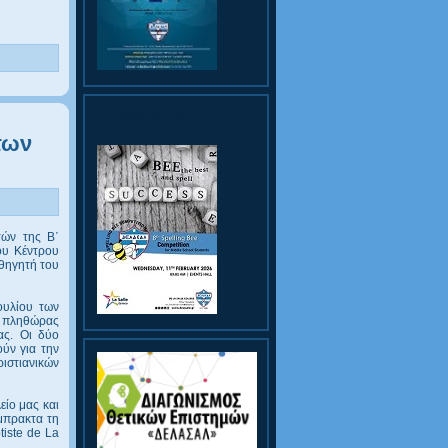
Spelling Bee
των
τών της Β΄
ου Κέντρου
αθηγητή του
ουλίου των
η πληθώρας
ας. Οι δύο
ύν για την
ριστιανικών
είο μας και
έμπρακτα τη
tiste de La