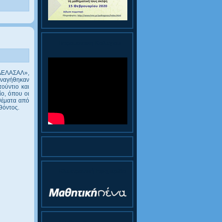
Παρουσίαση Κολεγίου
«ΔΕΛΑΣΑΛ»,
ξεναγήθηκαν
ούντιο και
ο, όπου οι
θέματα από
λθόντος.
Ηλεκτρονική Εφημερίδα