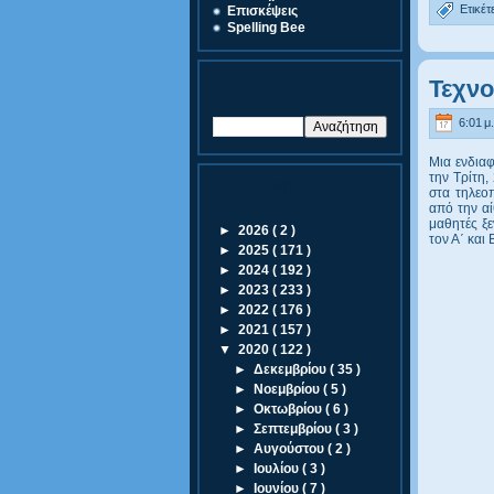
Ετικέτ
Eπισκέψεις
Spelling Bee
Τεχνο
Αναζήτηση Άρθρων
6:01 μ.
Μια ενδια
την Τρίτη,
Αρχειοθήκη
στα τηλεο
από την α
μαθητές ξ
►
2026
( 2 )
τον Α΄ και
►
2025
( 171 )
►
2024
( 192 )
►
2023
( 233 )
►
2022
( 176 )
►
2021
( 157 )
▼
2020
( 122 )
►
Δεκεμβρίου
( 35 )
►
Νοεμβρίου
( 5 )
►
Οκτωβρίου
( 6 )
►
Σεπτεμβρίου
( 3 )
►
Αυγούστου
( 2 )
►
Ιουλίου
( 3 )
►
Ιουνίου
( 7 )