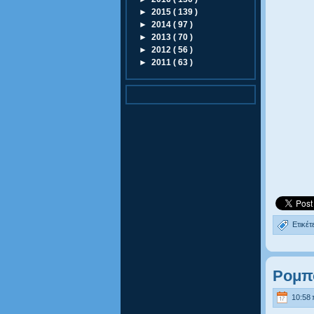
►
2015
( 139 )
►
2014
( 97 )
►
2013
( 70 )
►
2012
( 56 )
►
2011
( 63 )
Ετικέτ
Ρομπο
10:58 