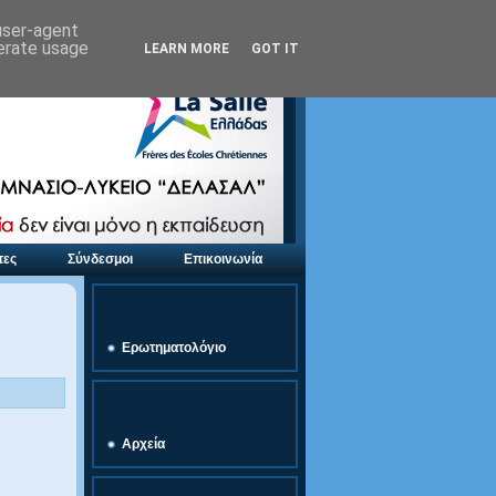
 user-agent
nerate usage
LEARN MORE
GOT IT
τες
Σύνδεσμοι
Επικοινωνία
link
Ερωτηματολόγιο
Προσφορές Εκδρομών
Αρχεία