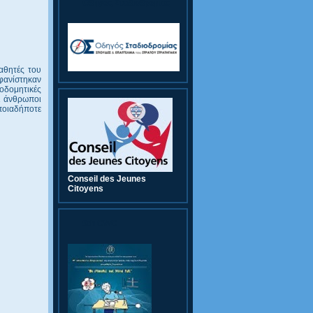
Οδηγός Σταδιοδρομίας
αθητές του
φανίστηκαν
κοδομητικές
οι άνθρωποι
ποιαδήποτε
Conseil des Jeunes
Citoyens
9th CWC