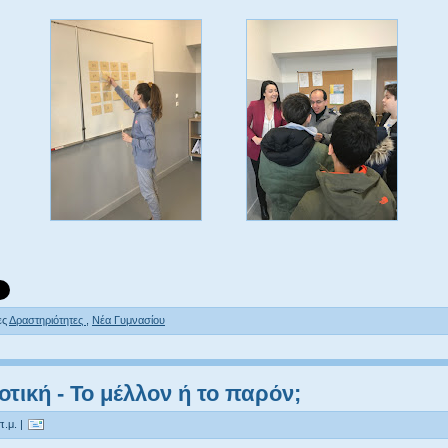
ες
Δραστηριότητες
,
Νέα Γυμνασίου
τική - Το μέλλον ή το παρόν;
π.μ. |