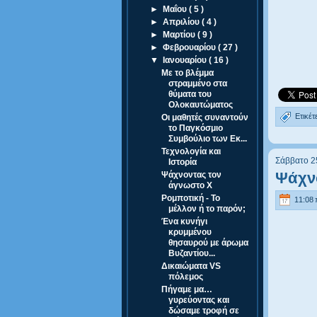
►
Μαΐου
( 5 )
►
Απριλίου
( 4 )
►
Μαρτίου
( 9 )
►
Φεβρουαρίου
( 27 )
▼
Ιανουαρίου
( 16 )
Με το βλέμμα
στραμμένο στα
θύματα του
Ολοκαυτώματος
Ετικέτ
Οι μαθητές συναντούν
το Παγκόσμιο
Συμβούλιο των Εκ...
Τεχνολογία και
Σάββατο 2
Ιστορία
Ψάχν
Ψάχνοντας τον
άγνωστο X
Ρομποτική - Το
11:08 
μέλλον ή το παρόν;
Ένα κυνήγι
κρυμμένου
θησαυρού με άρωμα
Βυζαντίου...
Δικαιώματα VS
πόλεμος
Πήγαμε μα…
γυρεύοντας και
δώσαμε τροφή σε