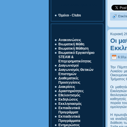
Ζώνη Δραστηριοτήτων
Όμιλοι - Clubs
Ετικέτ
Κατηγορίες
Κυριακή 2
Οι μα
Ανακοινώσεις
Βιωματική Μάθη
Εκκλ
Βιωματική Μάθηση
Βιωματικό Εργαστήριο
STEAM &
6:10 μ.
Επιχειρηματικότητας
Διαγωνισμοί
Την Πέμπτ
Διαγωνισμός Θετικών
Λυκείου μ
Επιστημών
Οικουμενικ
Διαθεματικές
Τμήματος Θ
Προσεγγίσεις
Διακρίσεις
Οι μαθητέ
Εκκλησιών
Δραστηριότητες
θεολογικώ
Εθελοντισμός
καθηγητές
Εκδηλώσεις
πορεία του
Εκκλησιασμός
ομολογιών
Εκπαιδευτικά
Προγράμματ
Η πρωτοβου
Εκπαιδευτικά
να αναδείξ
Προγράμματα
διάθεση τω
Ενημερώσεις
Salle και 