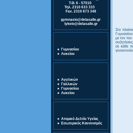
Τ.Θ. 6 - 57010
Τηλ. 2310 633 333
Fax. 2310 673 348
gymnasio@delasalle.gr
lykeio@delasalle.gr
Στο πλαίσ
Γυμνασίου
με τον πιο
Εγγραφές 2025-2026
συζητήσεις
σε κάθε π
Γυμνασίου
γενοκτονία
Λυκείου
Γραφική Ύλη 2025-2026
Αγγλικών
Γαλλικών
Γυμνασίου
Λυκείου
Χρήσιμα Έγγραφα
Ατομικό Δελτίο Υγείας
Εσωτερικός Κανονισμός