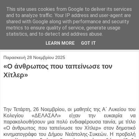
This site uses cookies from Google to deliver its services
and to analyze traffic. Your IP address and user-agent are
shared with Google along with performance and security
metrics to ensure quality of service, generate usage
statistics, and to detect and address abuse.
LEARN MORE
GOT IT
Παρασκευή 28 Νοεμβρίου 2025
«Ο άνθρωπος που ταπείνωσε τον
Χίτλερ»
Την Τετάρτη, 26 Νοεμβρίου, οι μαθητές της Α΄ Λυκείου του
Κολεγίου «ΔΕΛΑΣΑΛ» είχαν την ευκαιρία να
παρακολουθήσουν μια πολύ ενδιαφέρουσα ταινία, με τίτλο
«Ο άνθρωπος που ταπείνωσε τον Χίτλερ» στον δημοτικό
κινηματογράφο του Δήμου Νεάπολης-Συκεών. Η προβολή