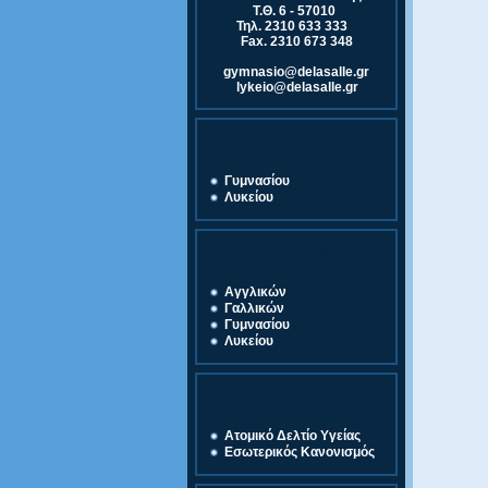
Τ.Θ. 6 - 57010
Τηλ. 2310 633 333
Fax. 2310 673 348
gymnasio@delasalle.gr
lykeio@delasalle.gr
Εγγραφές 2025-2026
Γυμνασίου
Λυκείου
Γραφική Ύλη 2025-2026
Αγγλικών
Γαλλικών
Γυμνασίου
Λυκείου
Χρήσιμα Έγγραφα
Ατομικό Δελτίο Υγείας
Εσωτερικός Κανονισμός