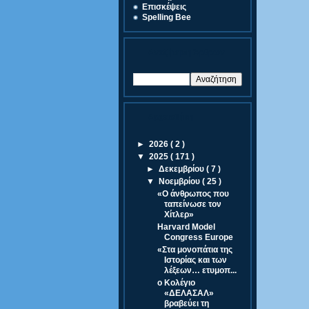
Eπισκέψεις
Spelling Bee
Αναζήτηση Άρθρων
Αρχειοθήκη
►
2026
( 2 )
▼
2025
( 171 )
►
Δεκεμβρίου
( 7 )
▼
Νοεμβρίου
( 25 )
«Ο άνθρωπος που
ταπείνωσε τον
Χίτλερ»
Harvard Model
Congress Europe
«Στα μονοπάτια της
Ιστορίας και των
λέξεων… ετυμοπ...
ο Κολέγιο
«ΔΕΛΑΣΑΛ»
βραβεύει τη