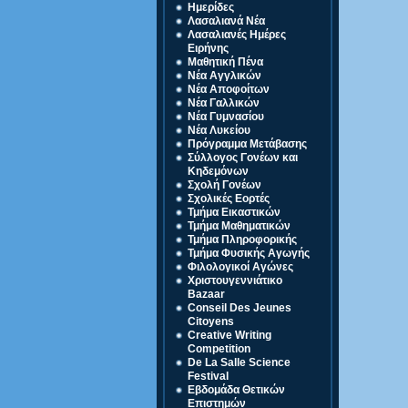
Ημερίδες
Λασαλιανά Νέα
Λασαλιανές Ημέρες
Ειρήνης
Μαθητική Πένα
Νέα Αγγλικών
Νέα Αποφοίτων
Νέα Γαλλικών
Νέα Γυμνασίου
Νέα Λυκείου
Πρόγραμμα Μετάβασης
Σύλλογος Γονέων και
Κηδεμόνων
Σχολή Γονέων
Σχολικές Εορτές
Τμήμα Εικαστικών
Τμήμα Μαθηματικών
Τμήμα Πληροφορικής
Τμήμα Φυσικής Αγωγής
Φιλολογικοί Αγώνες
Χριστουγεννιάτικο
Bazaar
Conseil Des Jeunes
Citoyens
Creative Writing
Competition
De La Salle Science
Festival
Eβδομάδα Θετικών
Επιστημών