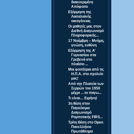
διακεκριμένη
Απόφοιτο
Εξόρμηση της
Λασαλιανής
οικογένειας
Οι μαθητές μας στον
Διεθνή Διαγωνισμό
Πληροφορικής...
17 Νοέμβρη – Μνήμη,
γνώση, ευθύνη
Εξόρμηση της Α’
Γυμνασίου στα
Γρεβενά στο
πλαίσιο ...
Μια φοιτήτρια από τις
Η.Π.Α. στο σχολείο
μας!
Από την Πλατεία των
Σερρών του 1950
μέχρι …το παγω...
Τι είναι… Ειρήνη!
3η θέση στον
Παγκόσμιο
Διαγωνισμό
Ρομποτικής FIRS...
Τρίτη Θέση στο Open
Πανελλήνιο
Πρωτάθλημα