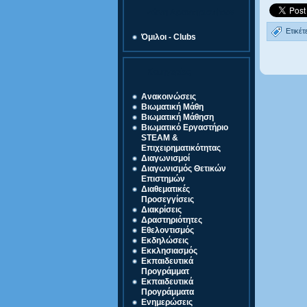
Ζώνη Δραστηριοτήτων
Ετικέτ
Όμιλοι - Clubs
Κατηγορίες
Ανακοινώσεις
Βιωματική Μάθη
Βιωματική Μάθηση
Βιωματικό Εργαστήριο
STEAM &
Επιχειρηματικότητας
Διαγωνισμοί
Διαγωνισμός Θετικών
Επιστημών
Διαθεματικές
Προσεγγίσεις
Διακρίσεις
Δραστηριότητες
Εθελοντισμός
Εκδηλώσεις
Εκκλησιασμός
Εκπαιδευτικά
Προγράμματ
Εκπαιδευτικά
Προγράμματα
Ενημερώσεις