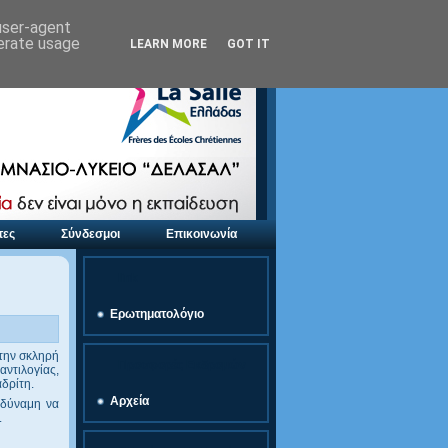
 user-agent
nerate usage
LEARN MORE
GOT IT
τες
Σύνδεσμοι
Επικοινωνία
link
Ερωτηματολόγιο
την σκληρή
Προσφορές Εκδρομών
ντιλογίας,
δρίτη.
Αρχεία
 δύναμη να
.