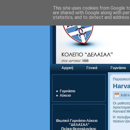
This site uses cookies from Google to 
are shared with Google along with per
statistics, and to detect and address
Αρχική
Γενικά
Γυμνάσιο
Παρασκευή
Αξιολόγηση Μονάδας
Harva
Γυμνάσιο
9:00 π.
Λύκειο
Οι μαθητέ
προετοιμα
Στοιχεία Σχολείου
Harvard Mo
Η πολυβρα
Ιδιωτικό Γυμνάσιο-Λύκειο
πέσουν ξαν
"ΔΕΛΑΣΑΛ"
Πεύκα Θεσσαλονίκης