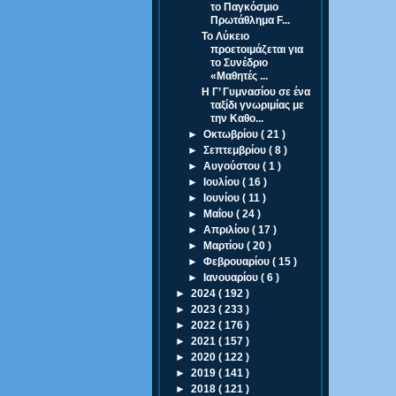
το Παγκόσμιο
Πρωτάθλημα F...
Το Λύκειο
προετοιμάζεται για
το Συνέδριο
«Μαθητές ...
Η Γ’ Γυμνασίου σε ένα
ταξίδι γνωριμίας με
την Καθο...
►
Οκτωβρίου
( 21 )
►
Σεπτεμβρίου
( 8 )
►
Αυγούστου
( 1 )
►
Ιουλίου
( 16 )
►
Ιουνίου
( 11 )
►
Μαΐου
( 24 )
►
Απριλίου
( 17 )
►
Μαρτίου
( 20 )
►
Φεβρουαρίου
( 15 )
►
Ιανουαρίου
( 6 )
►
2024
( 192 )
►
2023
( 233 )
►
2022
( 176 )
►
2021
( 157 )
►
2020
( 122 )
►
2019
( 141 )
►
2018
( 121 )