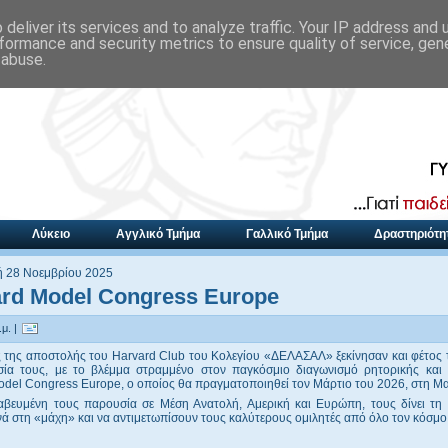
deliver its services and to analyze traffic. Your IP address and
formance and security metrics to ensure quality of service, ge
 abuse.
Λύκειο
Αγγλικό Τμήμα
Γαλλικό Τμήμα
Δραστηριότη
 28 Νοεμβρίου 2025
rd Model Congress Europe
μ. |
ς της αποστολής του Harvard Club του Κολεγίου «ΔΕΛΑΣΑΛ» ξεκίνησαν και φέτος 
σία τους, με το βλέμμα στραμμένο στον παγκόσμιο διαγωνισμό ρητορικής και α
del Congress Europe, ο οποίος θα πραγματοποιηθεί τον Μάρτιο του 2026, στη Μα
βευμένη τους παρουσία σε Μέση Ανατολή, Αμερική και Ευρώπη, τους δίνει τη
ά στη «μάχη» και να αντιμετωπίσουν τους καλύτερους ομιλητές από όλο τον κόσμο