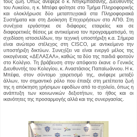
τους ζωή. Όπως ανέφερε ο κ. Ντιγκμπασάνης, Διευθυντής
του Λυκείου, η κ. Μπέφα φοίτησε στο Τμήμα Πληροφορικής
και ολοκλήρωσε δύο μεταπτυχιακά στα Πληροφοριακά
Συστήματα και στη Διοίκηση Επιχειρήσεων στο ΑΠΘ. Στη
συνέχεια εργάστηκε σε διάφορες εταιρείες και σε
διαφορετικές θέσεις με αντικείμενα τον προγραμματισμό, τη
σχεδίαση ιστοσελίδων, την τεχνική υποστήριξη κ.α. Σήμερα
είναι ανώτερο στέλεχος στη CISCO, με αντικείμενο την
υποστήριξη δικτύων. Συνεχίζει να είναι ενεργό μέλος της
οικογένειας «ΔΕΛΑΣΑΛ», καθώς τα δύο της παιδιά φοιτούν
στο Κολέγιο. Τη βράβευση στην απόφοιτο έκανε ο Γενικός
Διευθυντής του Κολεγίου, κ. Αναστάσιος Παπαϊωάννου. Η κ.
Μπέφα, στον σύντομο χαιρετισμό της, ανέφερε μεταξύ
άλλων, τον σημαντικό ρόλο που έπαιξε στη μετέπειτα ζωή
της η απόκτηση χρήσιμων εφοδίων από το σχολείο, όπως η
ανάπτυξη των κοινωνικών δεξιοτήτων, το ήθος και οι
ικανότητες της προσαρμογής αλλά και της συνεργασίας.