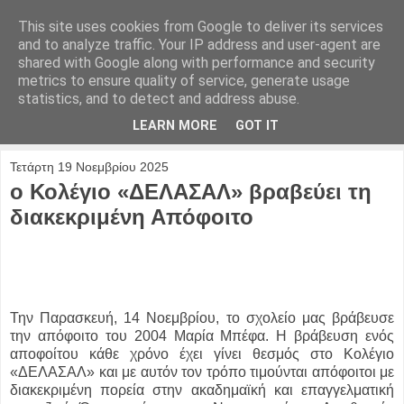
This site uses cookies from Google to deliver its services
and to analyze traffic. Your IP address and user-agent are
shared with Google along with performance and security
metrics to ensure quality of service, generate usage
statistics, and to detect and address abuse.
LEARN MORE
GOT IT
Τετάρτη 19 Νοεμβρίου 2025
ο Κολέγιο «ΔΕΛΑΣΑΛ» βραβεύει τη
διακεκριμένη Απόφοιτο
Την Παρασκευή, 14 Νοεμβρίου, το σχολείο μας βράβευσε
την απόφοιτο του 2004 Μαρία Μπέφα. Η βράβευση ενός
αποφοίτου κάθε χρόνο έχει γίνει θεσμός στο Κολέγιο
«ΔΕΛΑΣΑΛ» και με αυτόν τον τρόπο τιμούνται απόφοιτοι με
διακεκριμένη πορεία στην ακαδημαϊκή και επαγγελματική