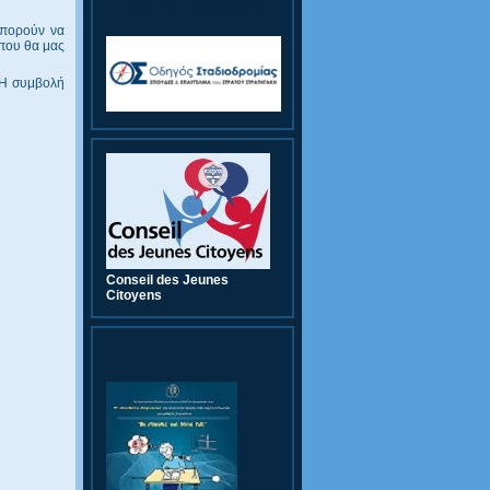
Οδηγός Σταδιοδρομίας
μπορούν να
 που θα μας
! Η συμβολή
Conseil des Jeunes
Citoyens
9th CWC