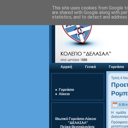
This site uses cookies from Google to 
are shared with Google along with per
statistics, and to detect and address
Αρχική
Γενικά
Γυμνάσιο
Τρίτη 4 Ν
Αξιολόγηση Μονάδας
Προετ
Γυμνάσιο
Ρομπο
Λύκειο
9:30 π.
Στοιχεία Σχολείου
Η ομάδα ρ
Διαγωνισμ
Ιδιωτικό Γυμνάσιο-Λύκειο
Πρόσφατα 
"ΔΕΛΑΣΑΛ"
μεταπτυχια
Πεύκα Θεσσαλονίκης