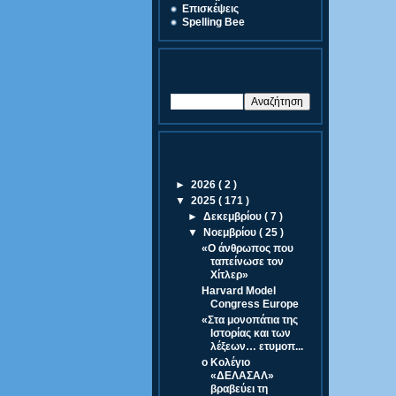
Eπισκέψεις
Spelling Bee
Αναζήτηση Άρθρων
Αρχειοθήκη
►
2026
( 2 )
▼
2025
( 171 )
►
Δεκεμβρίου
( 7 )
▼
Νοεμβρίου
( 25 )
«Ο άνθρωπος που
ταπείνωσε τον
Χίτλερ»
Harvard Model
Congress Europe
«Στα μονοπάτια της
Ιστορίας και των
λέξεων… ετυμοπ...
ο Κολέγιο
«ΔΕΛΑΣΑΛ»
βραβεύει τη