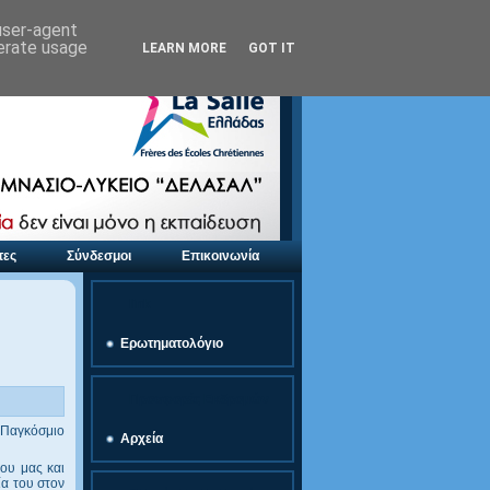
 user-agent
nerate usage
LEARN MORE
GOT IT
τες
Σύνδεσμοι
Επικοινωνία
link
Ερωτηματολόγιο
Προσφορές Εκδρομών
 Παγκόσμιο
Αρχεία
ου μας και
ία του στον