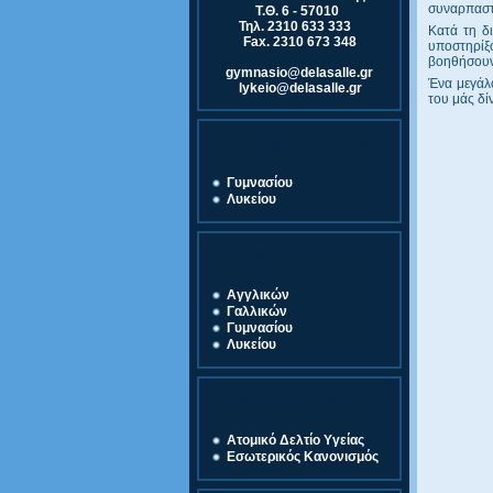
συναρπαστ
Τ.Θ. 6 - 57010
Τηλ. 2310 633 333
Κατά τη δ
Fax. 2310 673 348
υποστηρίξο
βοηθήσουν 
gymnasio@delasalle.gr
Ένα μεγάλο
lykeio@delasalle.gr
του μάς δί
Εγγραφές 2025-2026
Γυμνασίου
Λυκείου
Γραφική Ύλη 2025-2026
Αγγλικών
Γαλλικών
Γυμνασίου
Λυκείου
Χρήσιμα Έγγραφα
Ατομικό Δελτίο Υγείας
Εσωτερικός Κανονισμός