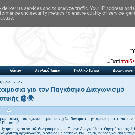
deliver its services and to analyze traffic. Your IP address and
formance and security metrics to ensure quality of service, ge
 abuse.
Λύκειο
Αγγλικό Τμήμα
Γαλλικό Τμήμα
Δραστηριότη
οεμβρίου 2025
οιμασία για τον Παγκόσμιο Διαγωνισμό
τικής 🤖🌍
μ. |
ομποτικής του σχολείου μας συνεχίζει δυναμικά την προετοιμασία για τον
ό Ρομποτικής!
είχαμε τη χαρά να φιλοξενήσουμε τον κ. Γιώργο Δρογκούλα, καθηγητή του σχολεί
κό φοιτητή αρχαιολογίας, ο οποίος μοιράστηκε μαζί μας τις γνώσεις και την εμπειρ