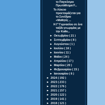
το Παγκόσμιο
Πρωτάθλημα F...
Το Λύκειο
προετοιμάζεται για
το Συνέδριο
«Μαθητές ...
Η Γ’ Γυμνασίου σε ένα
ταξίδι γνωριμίας με
την Καθο...
►
Οκτωβρίου
( 21 )
►
Σεπτεμβρίου
( 8 )
►
Αυγούστου
( 1 )
►
Ιουλίου
( 16 )
►
Ιουνίου
( 11 )
►
Μαΐου
( 24 )
►
Απριλίου
( 17 )
►
Μαρτίου
( 20 )
►
Φεβρουαρίου
( 15 )
►
Ιανουαρίου
( 6 )
►
2024
( 192 )
►
2023
( 233 )
►
2022
( 176 )
►
2021
( 157 )
►
2020
( 122 )
►
2019
( 141 )
►
2018
( 121 )