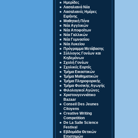
Ημερίδες
Λασαλιανά Νέα
Λασαλιανές Ημέρες
Ειρήνης
Μαθητική Πένα
Νέα Αγγλικών
Νέα Αποφοίτων
Νέα Γαλλικών
Νέα Γυμνασίου
Νέα Λυκείου
Πρόγραμμα Μετάβασης
Σύλλογος Γονέων και
Κηδεμόνων
Σχολή Γονέων
Σχολικές Εορτές
Τμήμα Εικαστικών
Τμήμα Μαθηματικών
Τμήμα Πληροφορικής
Τμήμα Φυσικής Αγωγής
Φιλολογικοί Αγώνες
Χριστουγεννιάτικο
Bazaar
Conseil Des Jeunes
Citoyens
Creative Writing
Competition
De La Salle Science
Festival
Eβδομάδα Θετικών
Επιστημών