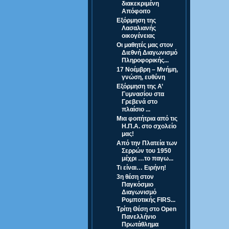
διακεκριμένη
Απόφοιτο
Εξόρμηση της
Λασαλιανής
οικογένειας
Οι μαθητές μας στον
Διεθνή Διαγωνισμό
Πληροφορικής...
17 Νοέμβρη – Μνήμη,
γνώση, ευθύνη
Εξόρμηση της Α’
Γυμνασίου στα
Γρεβενά στο
πλαίσιο ...
Μια φοιτήτρια από τις
Η.Π.Α. στο σχολείο
μας!
Από την Πλατεία των
Σερρών του 1950
μέχρι …το παγω...
Τι είναι… Ειρήνη!
3η θέση στον
Παγκόσμιο
Διαγωνισμό
Ρομποτικής FIRS...
Τρίτη Θέση στο Open
Πανελλήνιο
Πρωτάθλημα