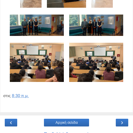
στις
8:30 π.μ.
‹
›
Αρχική σελίδα