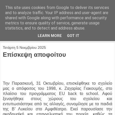
This site uses cookies from Google to deliver its services
and to analyze traffic. Your IP address and user-agent are
shared with Google along with performance and security
metrics to ensure quality of service, generate usage
statistics, and to detect and address abuse.
LEARN MORE
GOT IT
Τετάρτη 5 Νοεμβρίου 2025
Επίσκεψη αποφοίτου
Την Παρασκευή, 31 Οκτωβρίου, επισκέφθηκε το σχολείο
μας ο απόφοιτος του 1998, κ. Ζαχαρίας Γιακουμής, στο
πλαίσιο του προγράμματος EU back to school. Αφού
ξεναγήθηκε στους χώρους του σχολείου και
εντυπωσιάστηκε από τις αλλαγές, συνομίλησε με τα παιδιά
της Β’ Λυκείου στο Αμφιθέατρο. Εκεί παρουσίασε την
ακαδημαϊκή και επαγγελματική του πορεία, καθώς τα