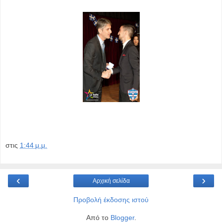
στις
1:44 μ.μ.
‹
›
Αρχική σελίδα
Προβολή έκδοσης ιστού
Από το
Blogger
.