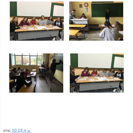
στις
10:19 π.μ.