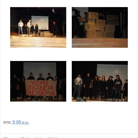
στις
9:08 μ.μ.