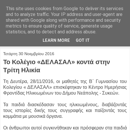
This site uses cookies from Google to deliver its services
and to analyze traffic. Your IP address and user-agent are
shared with Google along with performance and security
metrics to ensure quality of service, generate usage
statistics, and to detect and address abuse.
LEARN MORE
GOT IT
Τετάρτη 30 Νοεμβρίου 2016
Το Κολέγιο «ΔΕΛΑΣΑΛ» κοντά στην
Τρίτη Ηλικία
Τη Δευτέρα, 28/11/2016, οι μαθητές της Β΄ Γυμνασίου του
Κολεγίου « ΔΕΛΑΣΑΛ» επισκέφτηκαν το Κέντρο Ημερήσιας
Φροντίδας Ηλικιωμένων του Δήμου Νεάπολης - Συκεών.
Τα παιδιά διασκέδασαν τους ηλικιωμένους, διαβάζοντάς
τους ιστορίες δικής τους συγγραφής και παίζοντάς τους
κομμάτια με μουσικά όργανα.
Οι άνθρωποι αυτοί συγκινήθηκαν και πρόσφεραν στα παιδιά