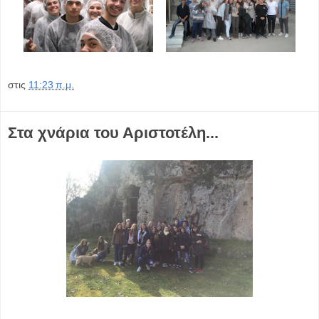
στις
11:23 π.μ.
Στα χνάρια του Αριστοτέλη...