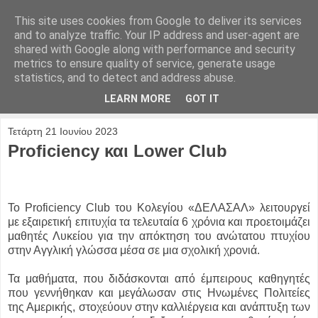
This site uses cookies from Google to deliver its services
and to analyze traffic. Your IP address and user-agent are
shared with Google along with performance and security
metrics to ensure quality of service, generate usage
statistics, and to detect and address abuse.
LEARN MORE
GOT IT
Τετάρτη 21 Ιουνίου 2023
Proficiency και Lower Club
Το
Proficiency
Club
του Κολεγίου «ΔΕΛΑΣΑΛ» λειτουργεί
με εξαιρετική επιτυχία τα τελευταία 6 χρόνια και προετοιμάζει
μαθητές Λυκείου για την απόκτηση του ανώτατου πτυχίου
στην Αγγλική γλώσσα μέσα σε μια σχολική χρονιά.
Τα μαθήματα, που διδάσκονται από έμπειρους καθηγητές
που γεννήθηκαν και μεγάλωσαν στις Ηνωμένες Πολιτείες
της Αμερικής, στοχεύουν στην καλλιέργεια και ανάπτυξη των