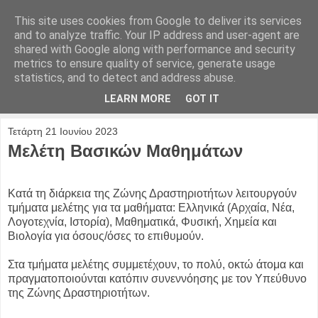
This site uses cookies from Google to deliver its services
and to analyze traffic. Your IP address and user-agent are
shared with Google along with performance and security
metrics to ensure quality of service, generate usage
statistics, and to detect and address abuse.
LEARN MORE
GOT IT
Τετάρτη 21 Ιουνίου 2023
Μελέτη Βασικών Μαθημάτων
Κατά τη διάρκεια της Ζώνης Δραστηριοτήτων λειτουργούν
τμήματα μελέτης για τα μαθήματα: Ελληνικά (Αρχαία, Νέα,
Λογοτεχνία, Ιστορία), Μαθηματικά, Φυσική, Χημεία και
Βιολογία για όσους/όσες το επιθυμούν.
Στα τμήματα μελέτης συμμετέχουν, το πολύ, οκτώ άτομα και
πραγματοποιούνται κατόπιν συνεννόησης με τον Υπεύθυνο
της Ζώνης Δραστηριοτήτων.