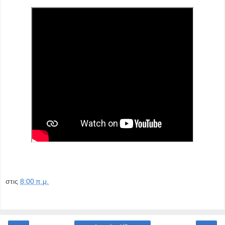
στις
8:00 π.μ.