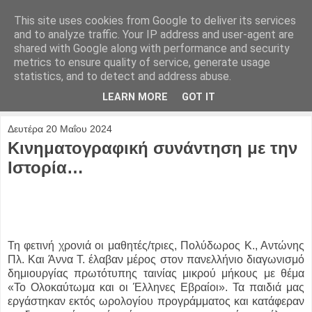
This site uses cookies from Google to deliver its services
and to analyze traffic. Your IP address and user-agent are
shared with Google along with performance and security
metrics to ensure quality of service, generate usage
statistics, and to detect and address abuse.
LEARN MORE
GOT IT
Δευτέρα 20 Μαΐου 2024
Κινηματογραφική συνάντηση με την
Ιστορία…
Τη φετινή χρονιά οι μαθητές/τριες, Πολύδωρος Κ., Αντώνης
Πλ. Και Άννα Τ. έλαβαν μέρος στον πανελλήνιο διαγωνισμό
δημιουργίας πρωτότυπης ταινίας μικρού μήκους με θέμα
«Το Ολοκαύτωμα και οι Έλληνες Εβραίοι». Τα παιδιά μας
εργάστηκαν εκτός ωρολογίου προγράμματος και κατάφεραν