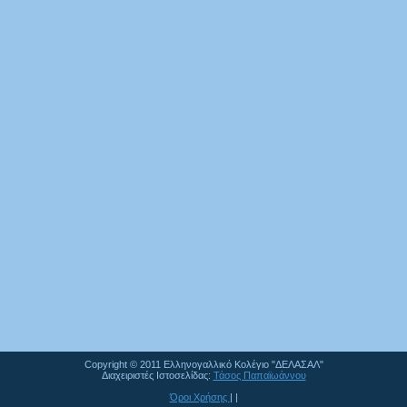
Copyright © 2011 Ελληνογαλλικό Κολέγιο "ΔΕΛΑΣΑΛ"
Διαχειριστές Ιστοσελίδας:
Τάσος Παπαϊωάννου
Όροι Χρήσης
| |