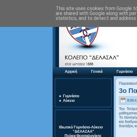
This site uses cookies from Google to 
are shared with Google along with per
statistics, and to detect and address
Αρχική
Γενικά
Γυμνάσιο
Παρασκευή
Αξιολόγηση Μονάδας
3ο Π
Γυμνάσιο
8:00 π.
Λύκειο
Την Τετάρ
μαθηματικ
Στοιχεία Σχολείου
Το πανηγύρ
και διαδρα
διατάξεις 
Ιδιωτικό Γυμνάσιο-Λύκειο
"ΔΕΛΑΣΑΛ"
Πεύκα Θεσσαλονίκης