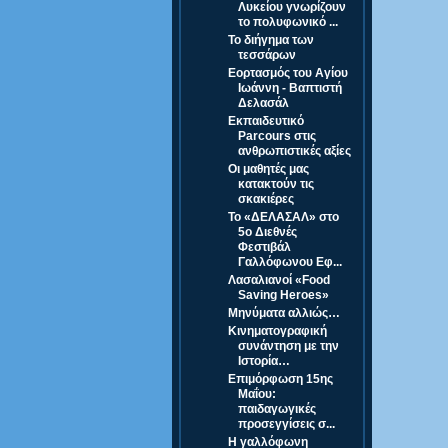
Λυκείου γνωρίζουν
το πολυφωνικό ...
Το διήγημα των
τεσσάρων
Εορτασμός του Αγίου
Ιωάννη - Βαπτιστή
Δελασάλ
Εκπαιδευτικό
Parcours στις
ανθρωπιστικές αξίες
Οι μαθητές μας
κατακτούν τις
σκακιέρες
Το «ΔΕΛΑΣΑΛ» στο
5ο Διεθνές
Φεστιβάλ
Γαλλόφωνου Εφ...
Λασαλιανοί «Food
Saving Heroes»
Μηνύματα αλλιώς…
Κινηματογραφική
συνάντηση με την
Ιστορία…
Επιμόρφωση 15ης
Μαΐου:
παιδαγωγικές
προσεγγίσεις σ...
Η γαλλόφωνη