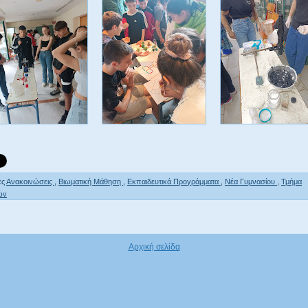
ες
Ανακοινώσεις
,
Βιωματική Μάθηση
,
Εκπαιδευτικά Προγράμματα
,
Νέα Γυμνασίου
,
Τμήμα
ών
Αρχική σελίδα