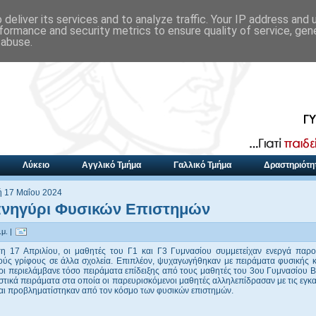
deliver its services and to analyze traffic. Your IP address and
formance and security metrics to ensure quality of service, ge
 abuse.
Λύκειο
Αγγλικό Τμήμα
Γαλλικό Τμήμα
Δραστηριότη
 17 Μαΐου 2024
ανηγύρι Φυσικών Επιστημών
μ. |
τη 17 Απριλίου, οι μαθητές του Γ1 και Γ3 Γυμνασίου συμμετείχαν ενεργά παρο
ούς γρίφους σε άλλα σχολεία. Επιπλέον, ψυχαγωγήθηκαν με πειράματα φυσικής κα
ι περιελάμβανε τόσο πειράματα επίδειξης από τους μαθητές του 3ου Γυμνασίου 
στικά πειράματα στα οποία οι παρευρισκόμενοι μαθητές αλληλεπίδρασαν με τις εγκ
και προβληματίστηκαν από τον κόσμο των φυσικών επιστημών.