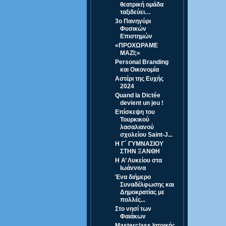
θεατρική ομάδα
ταξιδεύει…
3ο Πανηγύρι
Φυσικών
Επιστημών
«ΠΡΟΧΩΡΑΜΕ
ΜΑΖΙ;»
Personal Branding
και Οικονομία
Αστέρι της Ευχής
2024
Quand la Dictée
devient un jeu !
Επίσκεψη του
Τουρκικού
λασαλιανού
σχολείου Saint-J...
Η Γ΄ ΓΥΜΝΑΣΙΟΥ
ΣΤΗΝ ΞΑΝΘΗ
Η Α’ Λυκείου στα
Ιωάννινα
Ένα διήμερο
Συναδέλφωσης και
Δημοκρατίας με
πολλές...
Στο νησί των
Φαιάκων
Masterclass Ιατρικής