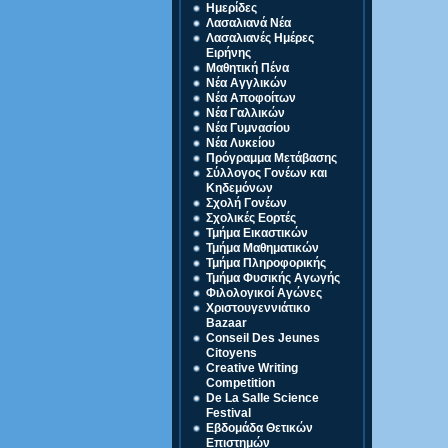
Ημερίδες
Λασαλιανά Νέα
Λασαλιανές Ημέρες
Ειρήνης
Μαθητική Πένα
Νέα Αγγλικών
Νέα Αποφοίτων
Νέα Γαλλικών
Νέα Γυμνασίου
Νέα Λυκείου
Πρόγραμμα Μετάβασης
Σύλλογος Γονέων και
Κηδεμόνων
Σχολή Γονέων
Σχολικές Εορτές
Τμήμα Εικαστικών
Τμήμα Μαθηματικών
Τμήμα Πληροφορικής
Τμήμα Φυσικής Αγωγής
Φιλολογικοί Αγώνες
Χριστουγεννιάτικο
Bazaar
Conseil Des Jeunes
Citoyens
Creative Writing
Competition
De La Salle Science
Festival
Eβδομάδα Θετικών
Επιστημών