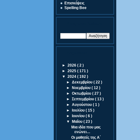
Eπισκέψεις
Spelling Bee
Αναζήτηση Άρθρων
Αρχειοθήκη
►
2026
( 2 )
►
2025
( 171 )
▼
2024
( 192 )
►
Δεκεμβρίου
( 22 )
►
Νοεμβρίου
( 12 )
►
Οκτωβρίου
( 27 )
►
Σεπτεμβρίου
( 13 )
►
Αυγούστου
( 1 )
►
Ιουλίου
( 15 )
►
Ιουνίου
( 6 )
▼
Μαΐου
( 23 )
Μια ιδέα που μας
ενώνει…
Οι μαθητές της Α΄