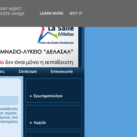
 user-agent
nerate usage
LEARN MORE
GOT IT
τες
Σύνδεσμοι
Επικοινωνία
link
Ερωτηματολόγιο
υσιάζοντας
Προσφορές Εκδρομών
ι χημείας.
Βέροιας όσο
ατεστημένες
Αρχεία