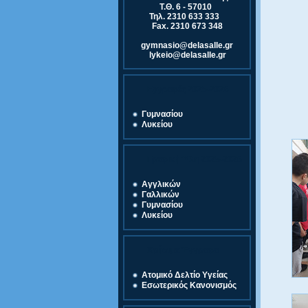
Τ.Θ. 6 - 57010
Τηλ. 2310 633 333
Fax. 2310 673 348
gymnasio@delasalle.gr
lykeio@delasalle.gr
Εγγραφές 2025-2026
Γυμνασίου
Λυκείου
Γραφική Ύλη 2025-2026
Αγγλικών
Γαλλικών
Γυμνασίου
Λυκείου
Χρήσιμα Έγγραφα
Ατομικό Δελτίο Υγείας
Εσωτερικός Κανονισμός