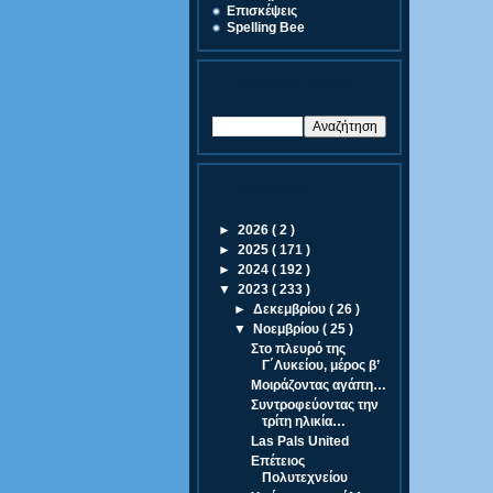
Eπισκέψεις
Spelling Bee
Αναζήτηση Άρθρων
Αρχειοθήκη
►
2026
( 2 )
►
2025
( 171 )
►
2024
( 192 )
▼
2023
( 233 )
►
Δεκεμβρίου
( 26 )
▼
Νοεμβρίου
( 25 )
Στο πλευρό της
Γ΄Λυκείου, μέρος β’
Μοιράζοντας αγάπη…
Συντροφεύοντας την
τρίτη ηλικία…
Las Pals United
Επέτειος
Πολυτεχνείου