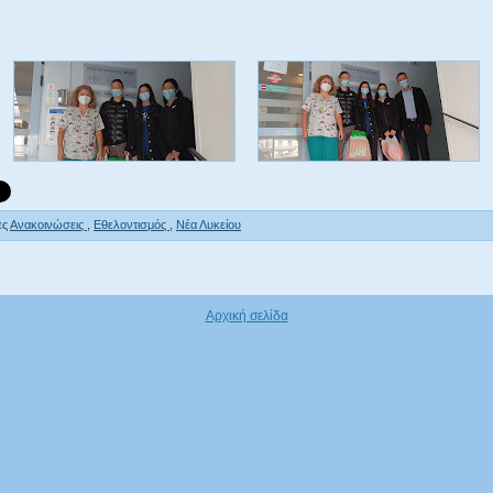
ες
Ανακοινώσεις
,
Εθελοντισμός
,
Νέα Λυκείου
Αρχική σελίδα