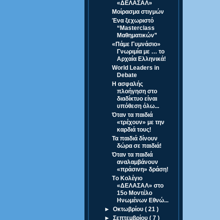
«ΔΕΛΑΣΑΛ»
Μοίρασμα στιγμών
Ένα ξεχωριστό
“Masterclass
Μαθηματικών”
«Πάμε Γυμνάσιο»
Γνωριμία με … το
Αρχαία Ελληνικά!
World Leaders in
Debate
Η ασφαλής
πλοήγηση στο
διαδίκτυο είναι
υπόθεση όλω...
Όταν τα παιδιά
«τρέχουν» με την
καρδιά τους!
Τα παιδιά δίνουν
δώρα σε παιδιά!
Όταν τα παιδιά
αναλαμβάνουν
«πράσινη» δράση!
Tο Κολέγιο
«ΔΕΛΑΣΑΛ» στο
15o Μοντέλο
Ηνωμένων Εθνώ...
►
Οκτωβρίου
( 21 )
►
Σεπτεμβρίου
( 7 )