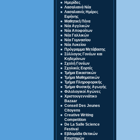
Ημερίδες
Λασαλιανά Νέα
Λασαλιανές Ημέρες
Ειρήνης
Μαθητική Πένα
Νέα Αγγλικών
Νέα Αποφοίτων
Νέα Γαλλικών
Νέα Γυμνασίου
Νέα Λυκείου
Πρόγραμμα Μετάβασης
Σύλλογος Γονέων και
Κηδεμόνων
Σχολή Γονέων
Σχολικές Εορτές
Τμήμα Εικαστικών
Τμήμα Μαθηματικών
Τμήμα Πληροφορικής
Τμήμα Φυσικής Αγωγής
Φιλολογικοί Αγώνες
Χριστουγεννιάτικο
Bazaar
Conseil Des Jeunes
Citoyens
Creative Writing
Competition
De La Salle Science
Festival
Eβδομάδα Θετικών
Επιστημών