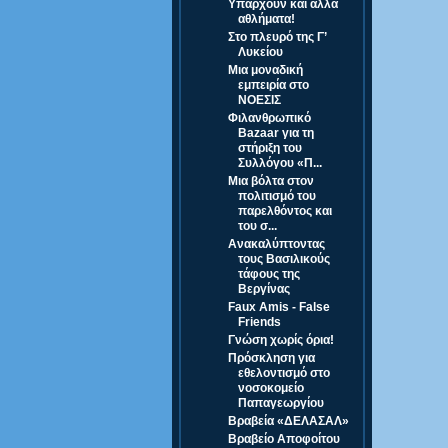
Υπάρχουν και άλλα
αθλήματα!
Στο πλευρό της Γ’
Λυκείου
Μια μοναδική
εμπειρία στο
ΝΟΕΣΙΣ
Φιλανθρωπικό
Bazaar για τη
στήριξη του
Συλλόγου «Π...
Μια βόλτα στον
πολιτισμό του
παρελθόντος και
του σ...
Ανακαλύπτοντας
τους Βασιλικούς
τάφους της
Βεργίνας
Faux Amis - False
Friends
Γνώση χωρίς όρια!
Πρόσκληση για
εθελοντισμό στο
νοσοκομείο
Παπαγεωργίου
Βραβεία «ΔΕΛΑΣΑΛ»
Βραβείο Αποφοίτου