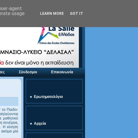
 user-agent
nerate usage
LEARN MORE
GOT IT
τες
Σύνδεσμοι
Επικοινωνία
link
Ερωτηματολόγιο
ν το Παιδο-
Προσφορές Εκδρομών
σηλεύονται
α μαθητικό
η συνέχεια,
Αρχεία
. Η κίνηση
α ακόμα μία