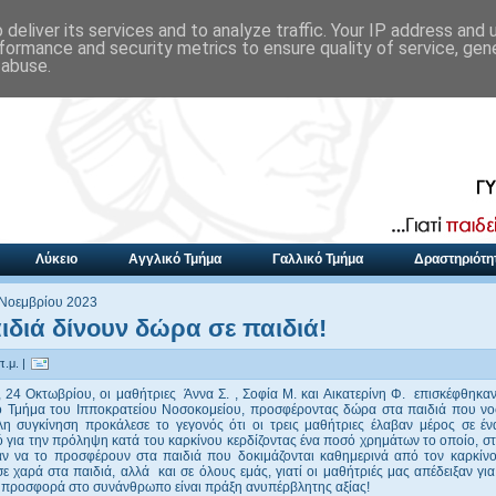
deliver its services and to analyze traffic. Your IP address and
formance and security metrics to ensure quality of service, ge
 abuse.
Λύκειο
Αγγλικό Τμήμα
Γαλλικό Τμήμα
Δραστηριότη
 Νοεμβρίου 2023
ιδιά δίνουν δώρα σε παιδιά!
π.μ. |
 24 Οκτωβρίου, οι μαθήτριες Άννα Σ. , Σοφία Μ. και Αικατερίνη Φ. επισκέφθηκα
ό Τμήμα του Ιπποκρατείου Νοσοκομείου, προσφέροντας δώρα στα παιδιά που νο
άλη συγκίνηση προκάλεσε το γεγονός ότι οι τρεις μαθήτριες έλαβαν μέρος σε έν
 για την πρόληψη κατά του καρκίνου κερδίζοντας ένα ποσό χρημάτων το οποίο, στ
ν να το προσφέρουν στα παιδιά που δοκιμάζονται καθημερινά από τον καρκίνο
 χαρά στα παιδιά, αλλά και σε όλους εμάς, γιατί οι μαθήτριές μας απέδειξαν γι
η προσφορά στο συνάνθρωπο είναι πράξη ανυπέρβλητης αξίας!