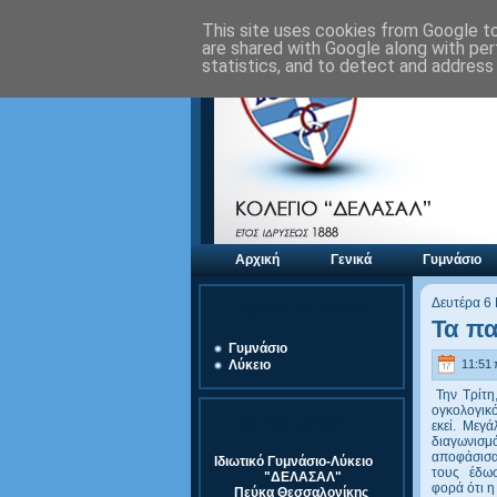
This site uses cookies from Google to 
are shared with Google along with per
statistics, and to detect and address
Αρχική
Γενικά
Γυμνάσιο
Δευτέρα 6
Αξιολόγηση Μονάδας
Τα πα
Γυμνάσιο
11:51 
Λύκειο
Την Τρίτη,
ογκολογικ
Στοιχεία Σχολείου
εκεί. Μεγ
διαγωνισμό
αποφάσισα
Ιδιωτικό Γυμνάσιο-Λύκειο
τους έδωσε
"ΔΕΛΑΣΑΛ"
φορά ότι 
Πεύκα Θεσσαλονίκης