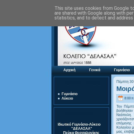
This site uses cookies from Google to 
are shared with Google along with per
statistics, and to detect and address
Αρχική
Γενικά
Γυμνάσιο
Πέμπτη 30
Αξιολόγηση Μονάδας
Μοιρ
Γυμνάσιο
8:00 π.
Λύκειο
Την Πέμπτ
βοήθησαν σ
Στοιχεία Σχολείου
Νεάπολη. 
χρειάζοντ
επόμενης 
Ιδιωτικό Γυμνάσιο-Λύκειο
Κολεγίου 
"ΔΕΛΑΣΑΛ"
μας, επιβε
Πεύκα Θεσσαλονίκης