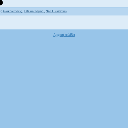
ες
Ανακοινώσεις
,
Εθελοντισμός
,
Νέα Γυμνασίου
Αρχική σελίδα