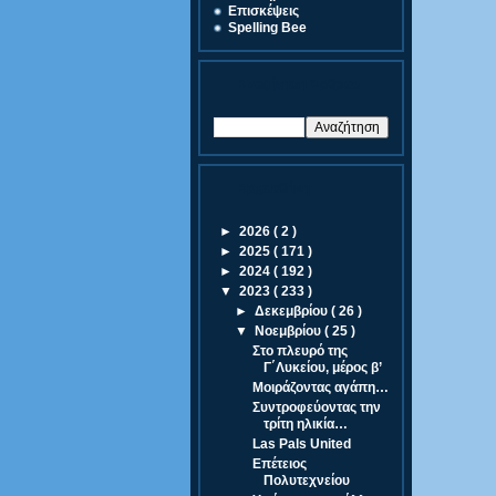
Eπισκέψεις
Spelling Bee
Αναζήτηση Άρθρων
Αρχειοθήκη
►
2026
( 2 )
►
2025
( 171 )
►
2024
( 192 )
▼
2023
( 233 )
►
Δεκεμβρίου
( 26 )
▼
Νοεμβρίου
( 25 )
Στο πλευρό της
Γ΄Λυκείου, μέρος β’
Μοιράζοντας αγάπη…
Συντροφεύοντας την
τρίτη ηλικία…
Las Pals United
Επέτειος
Πολυτεχνείου