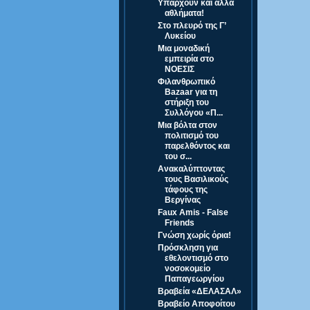
Υπάρχουν και άλλα
αθλήματα!
Στο πλευρό της Γ’
Λυκείου
Μια μοναδική
εμπειρία στο
ΝΟΕΣΙΣ
Φιλανθρωπικό
Bazaar για τη
στήριξη του
Συλλόγου «Π...
Μια βόλτα στον
πολιτισμό του
παρελθόντος και
του σ...
Ανακαλύπτοντας
τους Βασιλικούς
τάφους της
Βεργίνας
Faux Amis - False
Friends
Γνώση χωρίς όρια!
Πρόσκληση για
εθελοντισμό στο
νοσοκομείο
Παπαγεωργίου
Βραβεία «ΔΕΛΑΣΑΛ»
Βραβείο Αποφοίτου