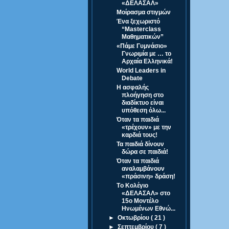
«ΔΕΛΑΣΑΛ»
Μοίρασμα στιγμών
Ένα ξεχωριστό
“Masterclass
Μαθηματικών”
«Πάμε Γυμνάσιο»
Γνωριμία με … το
Αρχαία Ελληνικά!
World Leaders in
Debate
Η ασφαλής
πλοήγηση στο
διαδίκτυο είναι
υπόθεση όλω...
Όταν τα παιδιά
«τρέχουν» με την
καρδιά τους!
Τα παιδιά δίνουν
δώρα σε παιδιά!
Όταν τα παιδιά
αναλαμβάνουν
«πράσινη» δράση!
Tο Κολέγιο
«ΔΕΛΑΣΑΛ» στο
15o Μοντέλο
Ηνωμένων Εθνώ...
►
Οκτωβρίου
( 21 )
►
Σεπτεμβρίου
( 7 )