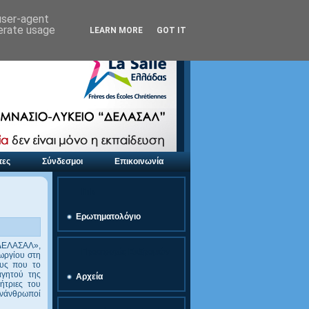
 user-agent
nerate usage
LEARN MORE
GOT IT
τες
Σύνδεσμοι
Επικοινωνία
link
Ερωτηματολόγιο
«ΔΕΛΑΣΑΛ»,
Προσφορές Εκδρομών
εωργίου στη
ους που το
αγητού της
Αρχεία
ήτριες του
υνάνθρωποί