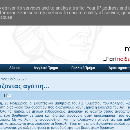
deliver its services and to analyze traffic. Your IP address and
formance and security metrics to ensure quality of service, ge
 abuse.
Λύκειο
Αγγλικό Τμήμα
Γαλλικό Τμήμα
Δραστηριότη
 Νοεμβρίου 2023
άζοντας αγάπη…
μ. |
η, 23 Νοεμβρίου, οι μαθητές και μαθήτριες του Γ2 Γυμνασίου του Κολεγίου 
τη διαδικασία του συσσιτίου που διοργανώνει καθημερινά η εκκλησία του Αγ. Γ
Όλα τα παιδιά, με μεγάλο ενθουσιασμό, μοίρασαν το φαγητό στους ανθρώπ
αν, ενώ βοήθησαν με χαρά και ιδιαίτερη προθυμία στην προετοιμασία του φ
μέρας. Με «όπλο» την ενσυναίσθηση και την αλληλεγγύη οι μαθητές και μαθ
μας κατάφεραν να αναγνωρίσουν τη δύσκολη θέση στην οποία βρίσκονται πολλοί σ
βαιώνοντας για άλλη μια φορά τη σπουδαιότητα των βιωματικών δράσεων.