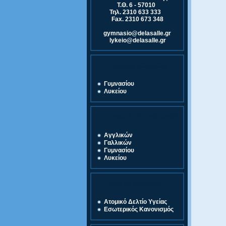
Τ.Θ. 6 - 57010
Τηλ. 2310 633 333
Fax. 2310 673 348
gymnasio@delasalle.gr
lykeio@delasalle.gr
Εγγραφές 2025-2026
Γυμνασίου
Λυκείου
Γραφική Ύλη 2025-2026
Αγγλικών
Γαλλικών
Γυμνασίου
Λυκείου
Χρήσιμα Έγγραφα
Ατομικό Δελτίο Υγείας
Εσωτερικός Κανονισμός