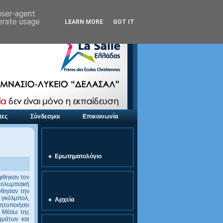
 user-agent
nerate usage
LEARN MORE
GOT IT
τες
Σύνδεσμοι
Επικοινωνία
link
Ερωτηματολόγιο
έφθηκαν τον
Προσφορές Εκδρομών
αολυμπιακή
ύθησαν την
 γκόλμπολ,
Αρχεία
θητοποιήσει
. Μέσω της
ημάτων και