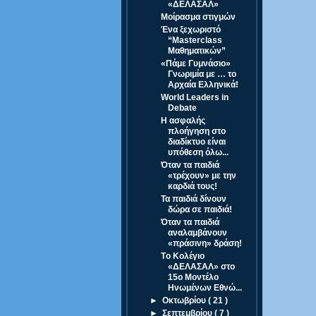
«ΔΕΛΑΣΑΛ»
Μοίρασμα στιγμών
Ένα ξεχωριστό
“Masterclass
Μαθηματικών”
«Πάμε Γυμνάσιο»
Γνωριμία με … το
Αρχαία Ελληνικά!
World Leaders in
Debate
Η ασφαλής
πλοήγηση στο
διαδίκτυο είναι
υπόθεση όλω...
Όταν τα παιδιά
«τρέχουν» με την
καρδιά τους!
Τα παιδιά δίνουν
δώρα σε παιδιά!
Όταν τα παιδιά
αναλαμβάνουν
«πράσινη» δράση!
Tο Κολέγιο
«ΔΕΛΑΣΑΛ» στο
15o Μοντέλο
Ηνωμένων Εθνώ...
►
Οκτωβρίου
( 21 )
►
Σεπτεμβρίου
( 7 )