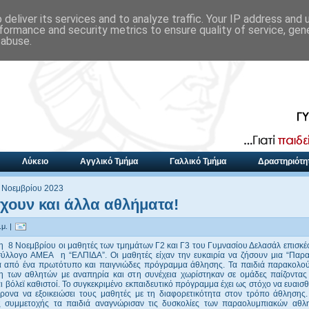
deliver its services and to analyze traffic. Your IP address and
formance and security metrics to ensure quality of service, ge
 abuse.
Λύκειο
Αγγλικό Τμήμα
Γαλλικό Τμήμα
Δραστηριότη
 Νοεμβρίου 2023
ουν και άλλα αθλήματα!
μ. |
η 8 Νοεμβρίου οι μαθητές των τμημάτων Γ2 και Γ3 του Γυμνασίου Δελασάλ επισκ
σύλλογο ΑΜΕΑ η “ΕΛΠΙΔΑ”. Οι μαθητές είχαν την ευκαιρία να ζήσουν μια “Παρ
α από ένα πρωτότυπο και παιγνιώδες πρόγραμμα άθλησης. Τα παιδιά παρακολο
 των αθλητών με αναπηρία και στη συνέχεια χωρίστηκαν σε ομάδες παίζοντας
ι βόλεϊ καθιστοί. Το συγκεκριμένο εκπαιδευτικό πρόγραμμα έχει ως στόχο να ευαισ
χρονα να εξοικειώσει τους μαθητές με τη διαφορετικότητα στον τρόπο άθλησης
ς συμμετοχής τα παιδιά αναγνώρισαν τις δυσκολίες των παραολυμπιακών αθλ