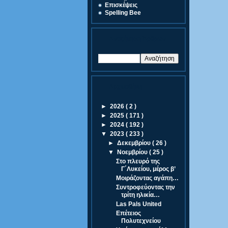
Eπισκέψεις
Spelling Bee
Αναζήτηση Άρθρων
Αρχειοθήκη
►
2026
( 2 )
►
2025
( 171 )
►
2024
( 192 )
▼
2023
( 233 )
►
Δεκεμβρίου
( 26 )
▼
Νοεμβρίου
( 25 )
Στο πλευρό της
Γ΄Λυκείου, μέρος β’
Μοιράζοντας αγάπη…
Συντροφεύοντας την
τρίτη ηλικία…
Las Pals United
Επέτειος
Πολυτεχνείου