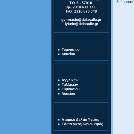
θαύμασαν 
Τ.Θ. 6 - 57010
Τηλ. 2310 633 333
Fax. 2310 673 348
gymnasio@delasalle.gr
lykeio@delasalle.gr
Εγγραφές 2025-2026
Γυμνασίου
Λυκείου
Γραφική Ύλη 2025-2026
Αγγλικών
Γαλλικών
Γυμνασίου
Λυκείου
Χρήσιμα Έγγραφα
Ατομικό Δελτίο Υγείας
Εσωτερικός Κανονισμός