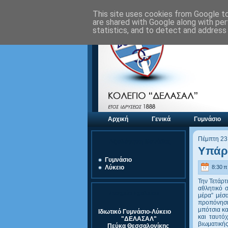
This site uses cookies from Google to 
are shared with Google along with per
statistics, and to detect and address
Αρχική
Γενικά
Γυμνάσιο
Πέμπτη 23
Αξιολόγηση Μονάδας
Υπάρχ
Γυμνάσιο
8:30 π.
Λύκειο
Την Τετάρτ
αθλητικό 
Στοιχεία Σχολείου
μέρα” μέσ
προπόνηση
μπότσια κα
Ιδιωτικό Γυμνάσιο-Λύκειο
και ταυτό
"ΔΕΛΑΣΑΛ"
βιωματική
Πεύκα Θεσσαλονίκης