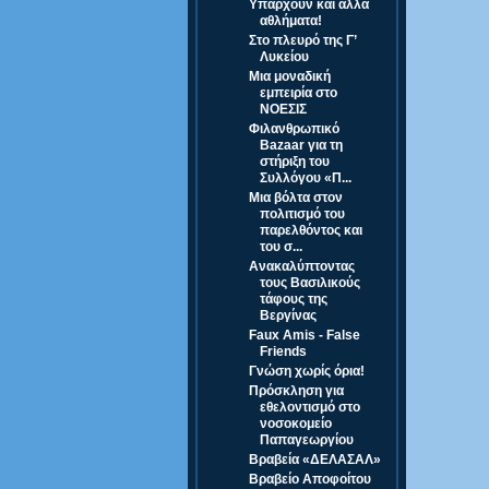
Υπάρχουν και άλλα
αθλήματα!
Στο πλευρό της Γ’
Λυκείου
Μια μοναδική
εμπειρία στο
ΝΟΕΣΙΣ
Φιλανθρωπικό
Bazaar για τη
στήριξη του
Συλλόγου «Π...
Μια βόλτα στον
πολιτισμό του
παρελθόντος και
του σ...
Ανακαλύπτοντας
τους Βασιλικούς
τάφους της
Βεργίνας
Faux Amis - False
Friends
Γνώση χωρίς όρια!
Πρόσκληση για
εθελοντισμό στο
νοσοκομείο
Παπαγεωργίου
Βραβεία «ΔΕΛΑΣΑΛ»
Βραβείο Αποφοίτου