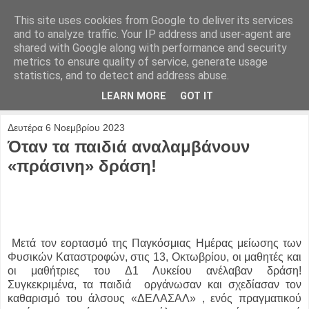
This site uses cookies from Google to deliver its services
and to analyze traffic. Your IP address and user-agent are
shared with Google along with performance and security
metrics to ensure quality of service, generate usage
statistics, and to detect and address abuse.
LEARN MORE
GOT IT
Δευτέρα 6 Νοεμβρίου 2023
Όταν τα παιδιά αναλαμβάνουν
«πράσινη» δράση!
Μετά τον εορτασμό της Παγκόσμιας Ημέρας μείωσης των
Φυσικών Καταστροφών, στις 13, Οκτωβρίου, οι μαθητές και
οι μαθήτριες του Δ1 Λυκείου ανέλαβαν δράση!
Συγκεκριμένα, τα παιδιά οργάνωσαν και σχεδίασαν τον
καθαρισμό του άλσους «ΔΕΛΑΣΑΛ» , ενός πραγματικού