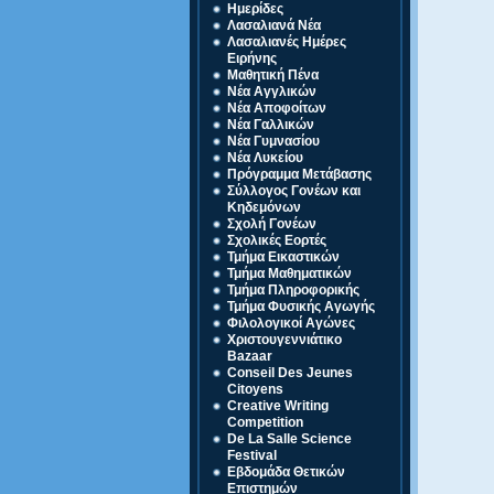
Ημερίδες
Λασαλιανά Νέα
Λασαλιανές Ημέρες
Ειρήνης
Μαθητική Πένα
Νέα Αγγλικών
Νέα Αποφοίτων
Νέα Γαλλικών
Νέα Γυμνασίου
Νέα Λυκείου
Πρόγραμμα Μετάβασης
Σύλλογος Γονέων και
Κηδεμόνων
Σχολή Γονέων
Σχολικές Εορτές
Τμήμα Εικαστικών
Τμήμα Μαθηματικών
Τμήμα Πληροφορικής
Τμήμα Φυσικής Αγωγής
Φιλολογικοί Αγώνες
Χριστουγεννιάτικο
Bazaar
Conseil Des Jeunes
Citoyens
Creative Writing
Competition
De La Salle Science
Festival
Eβδομάδα Θετικών
Επιστημών