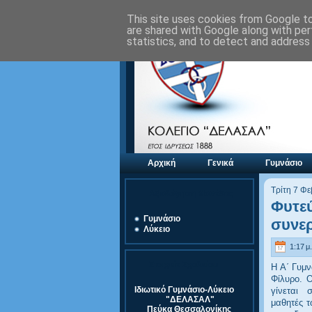
This site uses cookies from Google to 
are shared with Google along with per
statistics, and to detect and address
Αρχική
Γενικά
Γυμνάσιο
Τρίτη 7 Φ
Αξιολόγηση Μονάδας
Φυτεύ
Γυμνάσιο
συνε
Λύκειο
1:17 μ.
Στοιχεία Σχολείου
Η Α΄ Γυμν
Φίλυρο. 
Ιδιωτικό Γυμνάσιο-Λύκειο
γίνεται
σ
"ΔΕΛΑΣΑΛ"
μαθητές τ
Πεύκα Θεσσαλονίκης