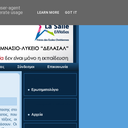
 user-agent
nerate usage
LEARN MORE
GOT IT
τες
Σύνδεσμοι
Επικοινωνία
link
Ερωτηματολόγιο
Προσφορές Εκδρομών
στασης στο
ατος, που
Αρχεία
τάξεις, οι
άσουν. Οι