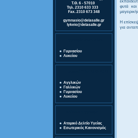
εκπαιδευτ
Τ.Θ. 6 - 57010
φυτά και
Τηλ. 2310 633 333
μαγειρική
Fax. 2310 673 348
gymnasio@delasalle.gr
Η επίσκεψ
lykeio@delasalle.gr
για ανταπ
Εγγραφές 2025-2026
Γυμνασίου
Λυκείου
Γραφική Ύλη 2025-2026
Αγγλικών
Γαλλικών
Γυμνασίου
Λυκείου
Χρήσιμα Έγγραφα
Ατομικό Δελτίο Υγείας
Εσωτερικός Κανονισμός