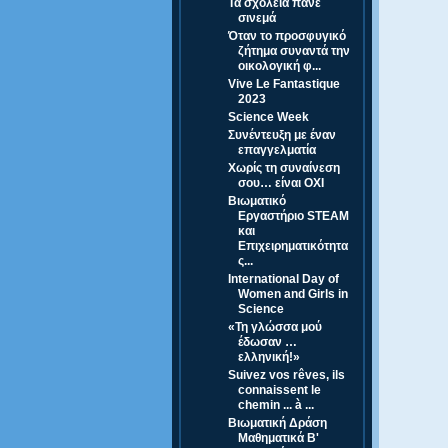
Τα σχολεία πάνε
σινεμά
Όταν το προσφυγικό
ζήτημα συναντά την
οικολογική φ...
Vive Le Fantastique
2023
Science Week
Συνέντευξη με έναν
επαγγελματία
Χωρίς τη συναίνεση
σου… είναι ΟΧΙ
Βιωματικό
Εργαστήριο STEAM
και
Επιχειρηματικότητα
ς...
International Day of
Women and Girls in
Science
«Τη γλώσσα μού
έδωσαν …
ελληνική!»
Suivez vos rêves, ils
connaissent le
chemin ... à ...
Βιωματική Δράση
Μαθηματικά Β'