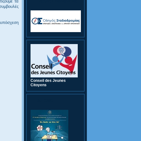
τίζουμε τα
Οδηγός Σταδιοδρομίας
συμβουλές
ν υπόσχεση
Conseil des Jeunes
Citoyens
9th CWC