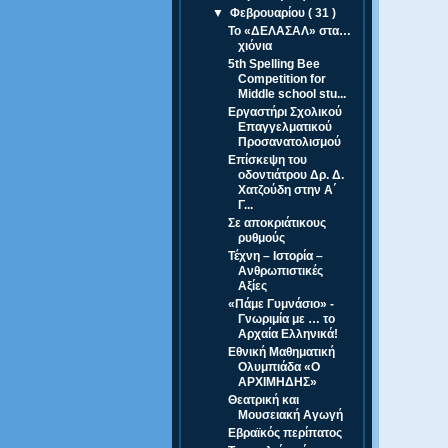
▼
Φεβρουαρίου
( 31 )
Το «ΔΕΛΑΣΑΛ» στα…
χιόνια
5th Spelling Bee
Competition for
Middle school stu...
Εργαστήρι Σχολικού
Επαγγελματικού
Προσανατολισμού
Επίσκεψη του
οδοντιάτρου Δρ. Δ.
Χατζούδη στην Α΄
Γ...
Σε αποκριάτικους
ρυθμούς
Τέχνη – Ιστορία –
Ανθρωπιστικές
Αξίες
«Πάμε Γυμνάσιο» -
Γνωριμία με … το
Αρχαία Ελληνικά!
Εθνική Μαθηματική
Ολυμπιάδα «Ο
ΑΡΧΙΜΗΔΗΣ»
Θεατρική και
Μουσειακή Αγωγή
Εβραϊκός περίπατος