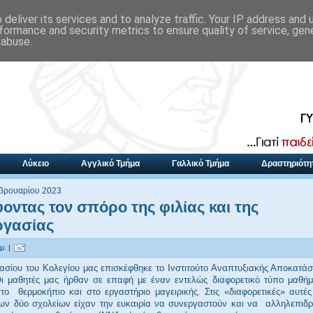
deliver its services and to analyze traffic. Your IP address and
formance and security metrics to ensure quality of service, ge
 abuse.
Λύκειο
Αγγλικό Τμήμα
Γαλλικό Τμήμα
Δραστηριότη
εβρουαρίου 2023
οντας τον σπόρο της φιλίας και της
ργασίας
μ. |
ασίου του Κολεγίου μας επισκέφθηκε το Ινστιτούτο Αναπτυξιακής Αποκατά
Οι μαθητές μας ήρθαν σε επαφή με έναν εντελώς διαφορετικό τύπο μαθήμ
το
θερμοκήπιο και στο εργαστήριο μαγειρικής. Στις «διαφορετικές» αυτές 
ων δύο σχολείων είχαν την ευκαιρία να συνεργαστούν και να
αλληλεπιδρ