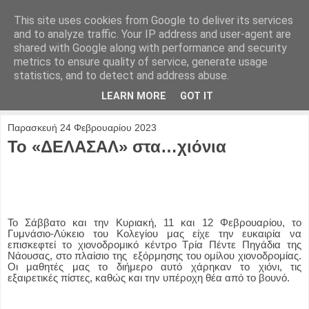
This site uses cookies from Google to deliver its services
and to analyze traffic. Your IP address and user-agent are
shared with Google along with performance and security
metrics to ensure quality of service, generate usage
statistics, and to detect and address abuse.
LEARN MORE
GOT IT
Παρασκευή 24 Φεβρουαρίου 2023
Το «ΔΕΛΑΣΑΛ» στα…χιόνια
Το Σάββατο και την Κυριακή, 11 και 12 Φεβρουαρίου, το
Γυμνάσιο-Λύκειο του Κολεγίου μας είχε την ευκαιρία να
επισκεφτεί το χιονοδρομικό κέντρο Τρία Πέντε Πηγάδια της
Νάουσας, στο πλαίσιο της
εξόρμησης του ομίλου χιονοδρομίας.
Οι μαθητές μας το διήμερο αυτό χάρηκαν το χιόνι, τις
εξαιρετικές πίστες, καθώς και την υπέροχη θέα από το βουνό.