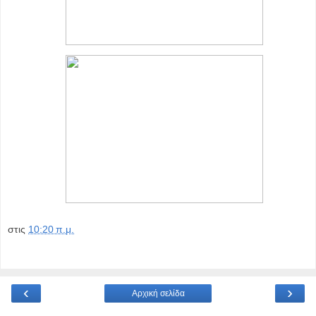
στις
10:20 π.μ.
‹
›
Αρχική σελίδα