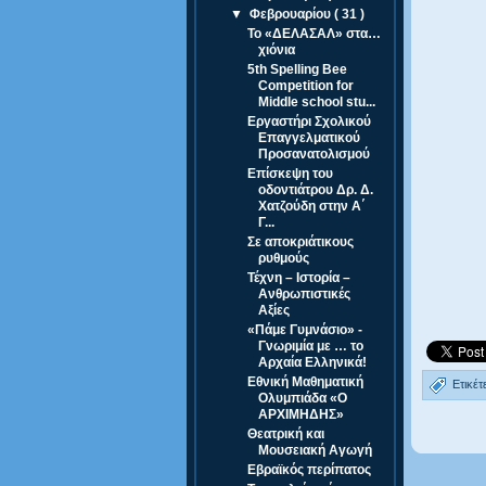
▼
Φεβρουαρίου
( 31 )
Το «ΔΕΛΑΣΑΛ» στα…
χιόνια
5th Spelling Bee
Competition for
Middle school stu...
Εργαστήρι Σχολικού
Επαγγελματικού
Προσανατολισμού
Επίσκεψη του
οδοντιάτρου Δρ. Δ.
Χατζούδη στην Α΄
Γ...
Σε αποκριάτικους
ρυθμούς
Τέχνη – Ιστορία –
Ανθρωπιστικές
Αξίες
«Πάμε Γυμνάσιο» -
Γνωριμία με … το
Αρχαία Ελληνικά!
Εθνική Μαθηματική
Ετικέτ
Ολυμπιάδα «Ο
ΑΡΧΙΜΗΔΗΣ»
Θεατρική και
Μουσειακή Αγωγή
Εβραϊκός περίπατος