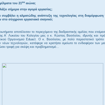
ου
γέλματα του 21
αιώνα;
αλλάξει σήμερα στην αγορά εργασίας;
ι συμβάλει η αλματώδης ανάπτυξη της τεχνολογίας στη διαμόρφωση
 στο σύγχρονο εργασιακό σκηνικό;
ρωτήματα αποτέλεσαν το περιεχόμενο της διαδραστικής ομιλίας που ετοίμασ
ης Α΄ Λυκείου του Κολεγίου μας ο κ. Κώστας Βασιλείου, ιδρυτής και πρ
τικού Οργανισμού Edu
a
ct. Ο κ. Βασιλείου, με πολύ παραστατικό τρόπο 
ν νέων τεχνολογιών, κατάφερε να κρατήσει αμείωτο το ενδιαφέρον των μα
ώσει τροφή για σκέψη και προβληματισμό…