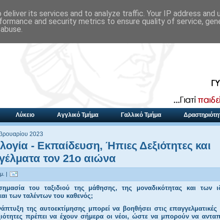
deliver its services and to analyze traffic. Your IP address and
formance and security metrics to ensure quality of service, ge
 abuse.
Λύκειο
Αγγλικό Τμήμα
Γαλλικό Τμήμα
Δραστηριότη
εβρουαρίου 2023
λογία - Εκπαίδευση, Ήπιες Δεξιότητες και
έλματα τον 21ο αιώνα
μ. |
ημασία του ταξιδιού της μάθησης, της μοναδικότητας και των ι
και των ταλέντων του καθενός;
άπτυξη της αυτοεκτίμησης μπορεί να βοηθήσει στις επαγγελματικές 
ξιότητες πρέπει να έχουν σήμερα οι νέοι, ώστε να μπορούν να αντα