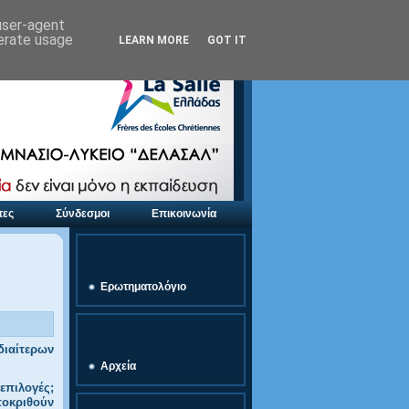
 user-agent
nerate usage
LEARN MORE
GOT IT
τες
Σύνδεσμοι
Επικοινωνία
link
Ερωτηματολόγιο
Προσφορές Εκδρομών
διαίτερων
Αρχεία
επιλογές;
ποκριθούν