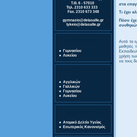
Τ.Θ. 6 - 57010
στα επαγ
Τηλ. 2310 633 333
Fax. 2310 673 348
Τι έχει 
gymnasio@delasalle.gr
Πόσο έχε
lykeio@delasalle.gr
συνθηκών
Εγγραφές 2025-2026
Αυτά τα ε
μαθητές τ
Γυμνασίου
Εκπαιδευ
Λυκείου
χρήση τω
να τους δ
Γραφική Ύλη 2025-2026
Αγγλικών
Γαλλικών
Γυμνασίου
Λυκείου
Χρήσιμα Έγγραφα
Ατομικό Δελτίο Υγείας
Εσωτερικός Κανονισμός