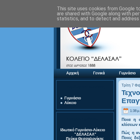
This site uses cookies from Google to 
are shared with Google along with per
statistics, and to detect and address
Αρχική
Γενικά
Γυμνάσιο
Τρίτη 7 Φ
Αξιολόγηση Μονάδας
Τεχνο
Γυμνάσιο
Επαγγ
Λύκειο
1:38 μ.
Στοιχεία Σχολείου
Ποια η σ
κλίσεων 
Ιδιωτικό Γυμνάσιο-Λύκειο
Πώς η αν
"ΔΕΛΑΣΑΛ"
Ποιες δε
Πεύκα Θεσσαλονίκης