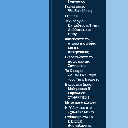
Γυμνασίου
Γεωμετρικές
Ψευδαισθήσεις
Fractals
Τεχνολογία -
Εκπαίδευση, Ήπιες
Δεξιότητες και
Επαγ...
Φυτεύοντας τον
σπόρο της φιλίας
και της
συνεργασίας
Εξερευνώντας το
ηφαίστειο της
Σαντορίνης
Το Κολέγιο
«ΔΕΛΑΣΑΛ» τιμά
τους Τρεις Ιεράρχες
Βιωματική Δράση
Μαθηματικά Β'
Γυμνασίου
ΣΥΝΑΡΤΗΣΗ
Με τα μάτια κλειστά!
Η Α΄Λυκείου στο
Σχολείο Κωφών
Επίσκεψη στο 1ο
Ε.Ε.Ε.ΕΚ.
Θεσσαλονίκης