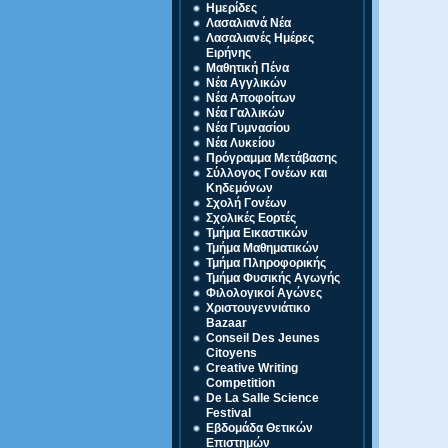
Ημερίδες
Λασαλιανά Νέα
Λασαλιανές Ημέρες
Ειρήνης
Μαθητική Πένα
Νέα Αγγλικών
Νέα Αποφοίτων
Νέα Γαλλικών
Νέα Γυμνασίου
Νέα Λυκείου
Πρόγραμμα Μετάβασης
Σύλλογος Γονέων και
Κηδεμόνων
Σχολή Γονέων
Σχολικές Εορτές
Τμήμα Εικαστικών
Τμήμα Μαθηματικών
Τμήμα Πληροφορικής
Τμήμα Φυσικής Αγωγής
Φιλολογικοί Αγώνες
Χριστουγεννιάτικο
Bazaar
Conseil Des Jeunes
Citoyens
Creative Writing
Competition
De La Salle Science
Festival
Eβδομάδα Θετικών
Επιστημών