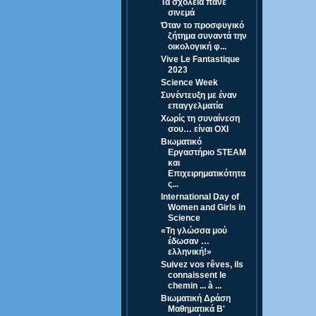
Τα σχολεία πάνε
σινεμά
Όταν το προσφυγικό
ζήτημα συναντά την
οικολογική φ...
Vive Le Fantastique
2023
Science Week
Συνέντευξη με έναν
επαγγελματία
Χωρίς τη συναίνεση
σου… είναι ΟΧΙ
Βιωματικό
Εργαστήριο STEAM
και
Επιχειρηματικότητα
ς...
International Day of
Women and Girls in
Science
«Τη γλώσσα μού
έδωσαν …
ελληνική!»
Suivez vos rêves, ils
connaissent le
chemin ... à ...
Βιωματική Δράση
Μαθηματικά Β'