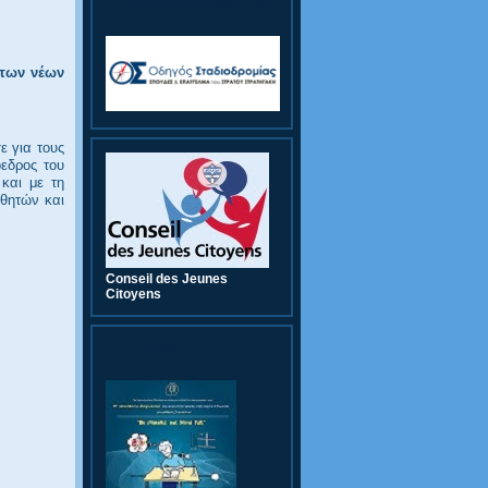
Οδηγός Σταδιοδρομίας
 των νέων
ε για τους
όεδρος του
και με τη
θητών και
Conseil des Jeunes
Citoyens
9th CWC