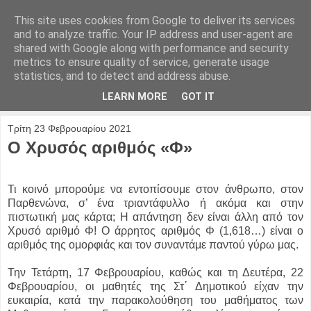
This site uses cookies from Google to deliver its services
and to analyze traffic. Your IP address and user-agent are
shared with Google along with performance and security
metrics to ensure quality of service, generate usage
statistics, and to detect and address abuse.
LEARN MORE
GOT IT
Τρίτη 23 Φεβρουαρίου 2021
Ο Χρυσός αριθμός «Φ»
Τι κοινό μπορούμε να εντοπίσουμε στον άνθρωπο, στον
Παρθενώνα, σ’ ένα τριαντάφυλλο ή ακόμα και στην
πιστωτική μας κάρτα; Η απάντηση δεν είναι άλλη από τον
Χρυσό αριθμό Φ! Ο άρρητος αριθμός Φ (1,618…) είναι ο
αριθμός της ομορφιάς και τον συναντάμε παντού γύρω μας.
Την Τετάρτη, 17 Φεβρουαρίου, καθώς και τη Δευτέρα, 22
Φεβρουαρίου, οι μαθητές της Στ΄ Δημοτικού είχαν την
ευκαιρία, κατά την παρακολούθηση του μαθήματος των