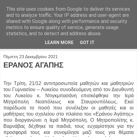
This site uses cookies from Google to deliver its services
and to analyze traffic. Your IP address and user-agent are
shared with Google along with performance and security
metrics to ensure quality of service, generate usage
statistics, and to detect and address abuse.
LEARN MORE
GOT IT
Πέμπτη 23 Δεκεμβρίου 2021
ΕΡΑΝΟΣ ΑΓΑΠΗΣ
Την Τρίτη, 21/12 αντιπροσωπεία μαθητών και μαθητριών
του Γυμνασίου – Λυκείου συνοδευόμενη από τον Διευθυντή
του Λυκείου κ. Ντιγκμπασάνη επισκέφθηκε την Ιερά
Μητρόπολη Νεαπόλεως και Σταυρουπόλεως. Εκεί
παρέδωσε το ποσό που συνέλεξαν οι μαθητές και οι
μαθήτριες του σχολείου στο πλαίσιο του «Εράνου Αγάπης»
που διοργανώνει η Ιερά Μητρόπολη. Ο Μητροπολίτης κ.
Βαρνάβας δέχθηκε τα παιδιά, τους ευχαρίστησε για την
προσφορά τους και συνομίλησε μαζί τους για θέματα