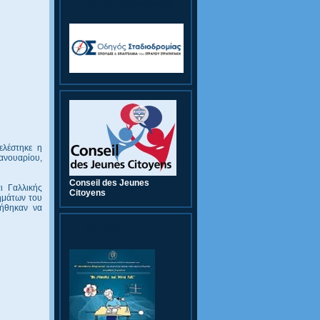
Οδηγός Σταδιοδρομίας
ελέστηκε η
Ιανουαρίου,
Conseil des Jeunes
ι Γαλλικής
Citoyens
ημάτων του
χήθηκαν να
9th CWC