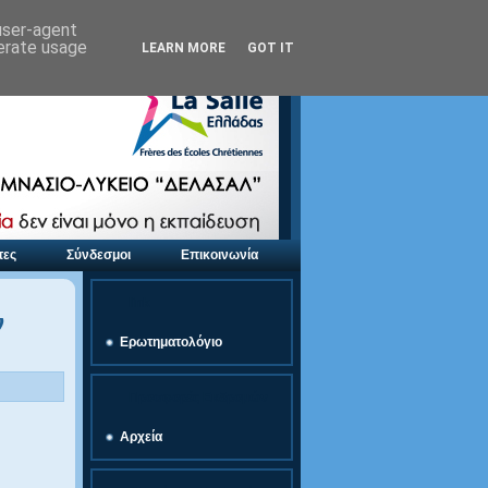
 user-agent
nerate usage
LEARN MORE
GOT IT
τες
Σύνδεσμοι
Επικοινωνία
link
ν
Ερωτηματολόγιο
Προσφορές Εκδρομών
Αρχεία