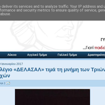
deliver its services and to analyze traffic. Your IP address and
formance and security metrics to ensure quality of service, ge
 abuse.
Λύκειο
Αγγλικό Τμήμα
Γαλλικό Τμήμα
Δραστηριότη
9 Ιανουαρίου 2017
λέγιο «ΔΕΛΑΣΑΛ» τιμά τη μνήμη των Τριώ
ρχών
.μ. |