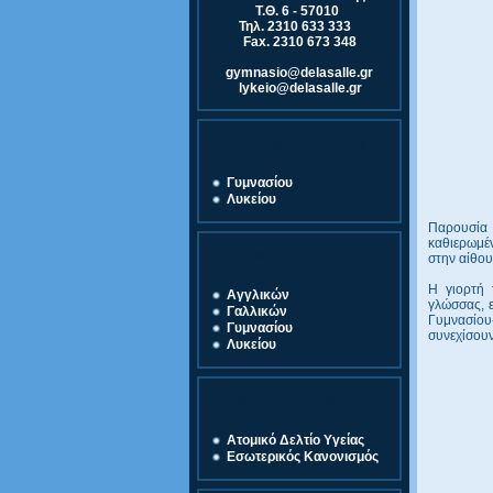
Τ.Θ. 6 - 57010
Τηλ. 2310 633 333
Fax. 2310 673 348
gymnasio@delasalle.gr
lykeio@delasalle.gr
Εγγραφές 2025-2026
Γυμνασίου
Λυκείου
Παρουσία 
καθιερωμέν
Γραφική Ύλη 2025-2026
στην αίθο
Η γιορτή 
Αγγλικών
γλώσσας, 
Γαλλικών
Γυμνασίου
Γυμνασίου
συνεχίσουν
Λυκείου
Χρήσιμα Έγγραφα
Ατομικό Δελτίο Υγείας
Εσωτερικός Κανονισμός