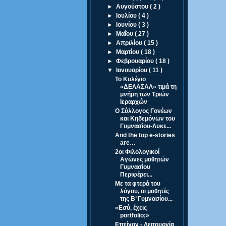
►
Αυγούστου
( 2 )
►
Ιουλίου
( 4 )
►
Ιουνίου
( 3 )
►
Μαΐου
( 27 )
►
Απριλίου
( 15 )
►
Μαρτίου
( 18 )
►
Φεβρουαρίου
( 18 )
▼
Ιανουαρίου
( 11 )
Το Κολέγιο
«ΔΕΛΑΣΑΛ» τιμά τη
μνήμη των Τριών
Ιεραρχών
Ο Σύλλογος Γονέων
και Κηδεμόνων του
Γυμνασίου-Λυκε...
And the top e-stories
are…
2οι Φιλολογικοί
Αγώνες μαθητών
Γυμνασίου
Περιφέρει...
Με τα φτερά του
λόγου, οι μαθητές
της Β’ Γυμνασίου...
«Εσύ, έχεις
portfolio;»
Επείγον - Λειτουργία