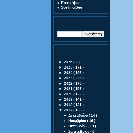
Eπισκέψεις
Spelling Bee
Αναζήτηση Άρθρων
Αρχειοθήκη
►
2026
( 2 )
►
2025
( 171 )
►
2024
( 192 )
►
2023
( 233 )
►
2022
( 176 )
►
2021
( 157 )
►
2020
( 122 )
►
2019
( 141 )
►
2018
( 121 )
▼
2017
( 156 )
►
Δεκεμβρίου
( 14 )
►
Νοεμβρίου
( 16 )
►
Οκτωβρίου
( 19 )
►
Σεπτεμβρίου
( 9 )