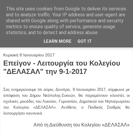
This site uses cookies from Google to deliver its services
and to analyze traffic. Your IP address and user-agent are
shared with Google along with performance and security
metrics to ensure quality of service, generate usage
statistics, and to detect and address abuse.
LEARN MORE
GOT IT
Κυριακή 8 Ιανουαρίου 2017
Επείγον - Λειτουργία του Κολεγίου
"ΔΕΛΑΣΑΛ" την 9-1-2017
Σας ενημερώνουμε ότι αύριο, Δευτέρα, 9 Ιανουαρίου 2017, σύμφωνα με
απόφαση του Δήμου Νεάπολης-Συκεών, θα παραμείνουν κλειστές οι
σχολικές μονάδες του Λυκείου, Γυμνασίου, Δημοτικού και Νηπιαγωγείου
του Κολεγίου «ΔΕΛΑΣΑΛ». Αντίθετα, ο Παιδικός Σταθμός θα
λειτουργήσει κανονικά.
Από τη Διεύθυνση του Κολεγίου «ΔΕΛΑΣΑΛ»