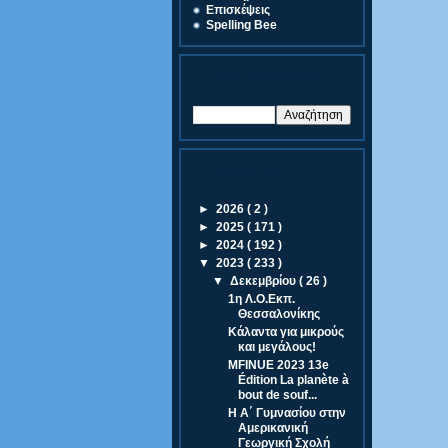
Eπισκέψεις
Spelling Bee
Αναζήτηση Άρθρων
Αρχειοθήκη
►
2026
( 2 )
►
2025
( 171 )
►
2024
( 192 )
▼
2023
( 233 )
▼
Δεκεμβρίου
( 26 )
1η Λ.Ο.Εκπ.
Θεσσαλονίκης
Κάλαντα για μικρούς
και μεγάλους!
MFINUE 2023 13e
Édition La planète à
bout de souf...
Η Α΄ Γυμνασίου στην
Αμερικανική
Γεωργική Σχολή