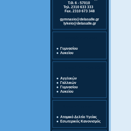
Τ.Θ. 6 - 57010
Τηλ. 2310 633 333
Fax. 2310 673 348
gymnasio@delasalle.gr
lykeio@delasalle.gr
Εγγραφές 2025-2026
Γυμνασίου
Λυκείου
Γραφική Ύλη 2025-2026
Αγγλικών
Γαλλικών
Γυμνασίου
Λυκείου
Χρήσιμα Έγγραφα
Ατομικό Δελτίο Υγείας
Εσωτερικός Κανονισμός