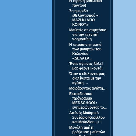
Η Ειρήνη βασιλεύει
παντού!
7η ημερίδα
εθελοντισμού «
ΜΑΖΙ ΚΙ ΑΠΟ
ΚΟΙΝΟΥ»
Μαθητές σε συμπόσιο
για την τεχνητή
νοημοσύνη
Η «πράσινη» ματιά
των μαθητών του
Κολεγίου
«ΔΕΛΑΣΑ...
Ένας αγώνας βόλεϊ
μας φέρνει κοντά!
Όταν ο εθελοντισμός
διαλέγεται με την
αγάπη …
Μοιράζοντας αγάπη…
Εκπαιδευτικό
πρόγραμμα
MEDSCHOOL:
ενημερώνοντας το...
Διεθνές Μαθητικό
Συνέδριο Κυρίλλου
και Μεθοδίου: μ...
Μεγάλη τιμή η
βράβευση μαθητών