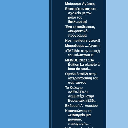
Μοίρασμα Αγάπης
Επιστρέφοντας στο
σχολείο με τον
ρόλο του
διπλωμάτη!
Ένα εκπαιδευτικό,
διαδραστικό
πρόγραμμα
Nos meilleurs vœux!!
Μοιράζουμε …Αγάπη
«ΤΑΞΙΔΙ» στην εποχή
του Φίλιππου Β΄
MFINUE 2023 13e
Édition La planète à
bout de souf...
Ομαδικό ταξίδι στην
απεραντοσύνη του
σύμπαντος
Το Κολέγιο
«ΔΕΛΑΣΑΛ»
συμμετέχει στην
Ευρωπαϊκή Εβδ...
Εκδρομή Α΄ Λυκείου
Κατανοώντας τη
λειτουργία μια
μονάδας
παραγωγής…