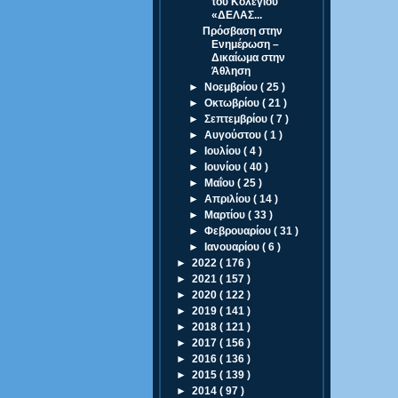
του Κολεγίου
«ΔΕΛΑΣ...
Πρόσβαση στην
Ενημέρωση –
Δικαίωμα στην
Άθληση
►
Νοεμβρίου
( 25 )
►
Οκτωβρίου
( 21 )
►
Σεπτεμβρίου
( 7 )
►
Αυγούστου
( 1 )
►
Ιουλίου
( 4 )
►
Ιουνίου
( 40 )
►
Μαΐου
( 25 )
►
Απριλίου
( 14 )
►
Μαρτίου
( 33 )
►
Φεβρουαρίου
( 31 )
►
Ιανουαρίου
( 6 )
►
2022
( 176 )
►
2021
( 157 )
►
2020
( 122 )
►
2019
( 141 )
►
2018
( 121 )
►
2017
( 156 )
►
2016
( 136 )
►
2015
( 139 )
►
2014
( 97 )