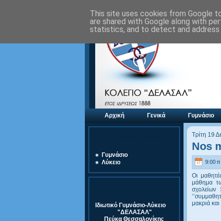
This site uses cookies from Google to 
are shared with Google along with per
statistics, and to detect and address
Αρχική
Γενικά
Γυμνάσιο
Τρίτη 19 Δ
Αξιολόγηση Μονάδας
Nos m
Γυμνάσιο
9:00 π.
Λύκειο
Οι μαθητέ
μάθημα τω
Στοιχεία Σχολείου
σχολείων 
‘’συμμαθητ
μακριά και
Ιδιωτικό Γυμνάσιο-Λύκειο
"ΔΕΛΑΣΑΛ"
Πεύκα Θεσσαλονίκης