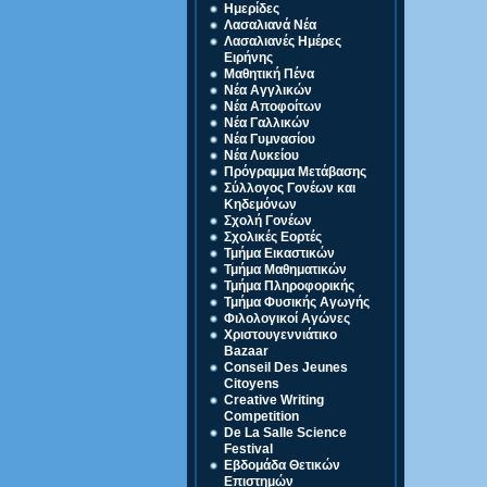
Ημερίδες
Λασαλιανά Νέα
Λασαλιανές Ημέρες
Ειρήνης
Μαθητική Πένα
Νέα Αγγλικών
Νέα Αποφοίτων
Νέα Γαλλικών
Νέα Γυμνασίου
Νέα Λυκείου
Πρόγραμμα Μετάβασης
Σύλλογος Γονέων και
Κηδεμόνων
Σχολή Γονέων
Σχολικές Εορτές
Τμήμα Εικαστικών
Τμήμα Μαθηματικών
Τμήμα Πληροφορικής
Τμήμα Φυσικής Αγωγής
Φιλολογικοί Αγώνες
Χριστουγεννιάτικο
Bazaar
Conseil Des Jeunes
Citoyens
Creative Writing
Competition
De La Salle Science
Festival
Eβδομάδα Θετικών
Επιστημών