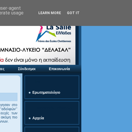
 user-agent
nerate usage
LEARN MORE
GOT IT
τες
Σύνδεσμοι
Επικοινωνία
link
Ερωτηματολόγιο
ργησαν στο
Προσφορές Εκδρομών
’αδελφών’’
 ευχές των
ί ακόμη πιο
Αρχεία
έννων.