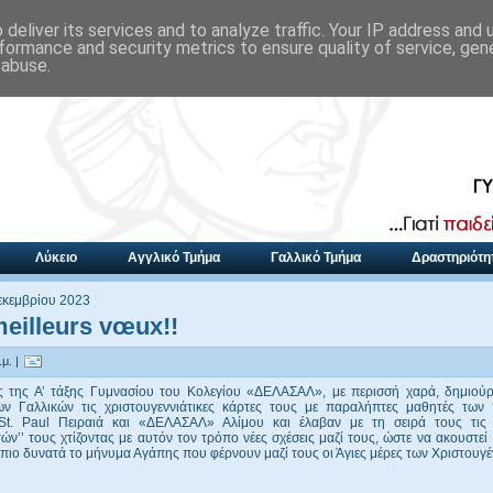
deliver its services and to analyze traffic. Your IP address and
formance and security metrics to ensure quality of service, ge
 abuse.
Λύκειο
Αγγλικό Τμήμα
Γαλλικό Τμήμα
Δραστηριότη
εκεμβρίου 2023
eilleurs vœux!!
μ. |
ς της Α’ τάξης Γυμνασίου του Κολεγίου «ΔΕΛΑΣΑΛ», με περισσή χαρά, δημιού
ν Γαλλικών τις χριστουγεννιάτικες κάρτες τους με παραλήπτες μαθητές των ‘
St. Paul Πειραιά και «ΔΕΛΑΣΑΛ» Αλίμου και έλαβαν με τη σειρά τους τις
ών’’ τους χτίζοντας με αυτόν τον τρόπο νέες σχέσεις μαζί τους, ώστε να ακουστε
 πιο δυνατά το μήνυμα Αγάπης που φέρνουν μαζί τους οι Άγιες μέρες των Χριστουγ