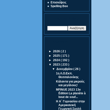
Eπισκέψεις
Spelling Bee
Αναζήτηση Άρθρων
Αρχειοθήκη
►
2026
( 2 )
►
2025
( 171 )
►
2024
( 192 )
▼
2023
( 233 )
▼
Δεκεμβρίου
( 26 )
1η Λ.Ο.Εκπ.
Θεσσαλονίκης
Κάλαντα για μικρούς
και μεγάλους!
MFINUE 2023 13e
Édition La planète à
bout de souf...
Η Α΄ Γυμνασίου στην
Αμερικανική
Γεωργική Σχολή