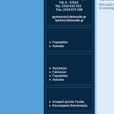
Τ.Θ. 6 - 57010
Όλοι μαζί 
Τηλ. 2310 633 333
το αντιστή
Fax. 2310 673 348
gymnasio@delasalle.gr
lykeio@delasalle.gr
Εγγραφές 2025-2026
Γυμνασίου
Λυκείου
Γραφική Ύλη 2025-2026
Αγγλικών
Γαλλικών
Γυμνασίου
Λυκείου
Χρήσιμα Έγγραφα
Ατομικό Δελτίο Υγείας
Εσωτερικός Κανονισμός