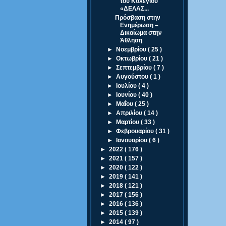
του Κολεγίου
«ΔΕΛΑΣ...
Πρόσβαση στην
Ενημέρωση –
Δικαίωμα στην
Άθληση
►
Νοεμβρίου
( 25 )
►
Οκτωβρίου
( 21 )
►
Σεπτεμβρίου
( 7 )
►
Αυγούστου
( 1 )
►
Ιουλίου
( 4 )
►
Ιουνίου
( 40 )
►
Μαΐου
( 25 )
►
Απριλίου
( 14 )
►
Μαρτίου
( 33 )
►
Φεβρουαρίου
( 31 )
►
Ιανουαρίου
( 6 )
►
2022
( 176 )
►
2021
( 157 )
►
2020
( 122 )
►
2019
( 141 )
►
2018
( 121 )
►
2017
( 156 )
►
2016
( 136 )
►
2015
( 139 )
►
2014
( 97 )