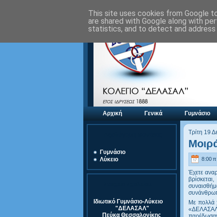
This site uses cookies from Google to 
are shared with Google along with per
statistics, and to detect and address
Αρχική
Γενικά
Γυμνάσιο
Τρίτη 19 Δ
Αξιολόγηση Μονάδας
Μοιρ
Γυμνάσιο
8:00 π.
Λύκειο
Έχετε αναρ
βρίσκεται
Στοιχεία Σχολείου
συναισθήμ
συνάνθρωπ
Ιδιωτικό Γυμνάσιο-Λύκειο
Με πολλά χ
"ΔΕΛΑΣΑΛ"
«ΔΕΛΑΣΑΛ»
Πεύκα Θεσσαλονίκης
παρέδωσαν 