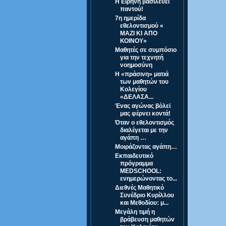
Η Ειρήνη βασιλεύει
παντού!
7η ημερίδα
εθελοντισμού «
ΜΑΖΙ ΚΙ ΑΠΟ
ΚΟΙΝΟΥ»
Μαθητές σε συμπόσιο
για την τεχνητή
νοημοσύνη
Η «πράσινη» ματιά
των μαθητών του
Κολεγίου
«ΔΕΛΑΣΑ...
Ένας αγώνας βόλεϊ
μας φέρνει κοντά!
Όταν ο εθελοντισμός
διαλέγεται με την
αγάπη …
Μοιράζοντας αγάπη…
Εκπαιδευτικό
πρόγραμμα
MEDSCHOOL:
ενημερώνοντας το...
Διεθνές Μαθητικό
Συνέδριο Κυρίλλου
και Μεθοδίου: μ...
Μεγάλη τιμή η
βράβευση μαθητών