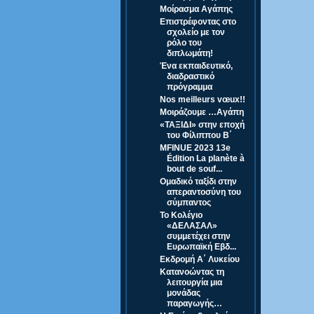
Μοίρασμα Αγάπης
Επιστρέφοντας στο
σχολείο με τον
ρόλο του
διπλωμάτη!
Ένα εκπαιδευτικό,
διαδραστικό
πρόγραμμα
Nos meilleurs vœux!!
Μοιράζουμε …Αγάπη
«ΤΑΞΙΔΙ» στην εποχή
του Φίλιππου Β΄
MFINUE 2023 13e
Édition La planète à
bout de souf...
Ομαδικό ταξίδι στην
απεραντοσύνη του
σύμπαντος
Το Κολέγιο
«ΔΕΛΑΣΑΛ»
συμμετέχει στην
Ευρωπαϊκή Εβδ...
Εκδρομή Α΄ Λυκείου
Κατανοώντας τη
λειτουργία μια
μονάδας
παραγωγής…