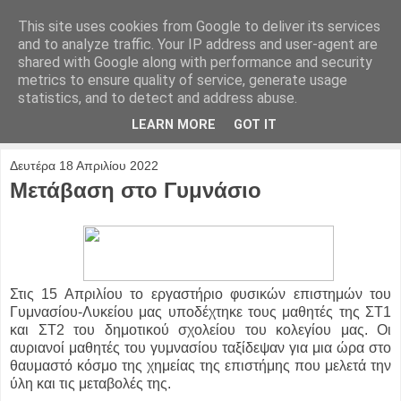
This site uses cookies from Google to deliver its services
and to analyze traffic. Your IP address and user-agent are
shared with Google along with performance and security
metrics to ensure quality of service, generate usage
statistics, and to detect and address abuse.
LEARN MORE
GOT IT
Δευτέρα 18 Απριλίου 2022
Μετάβαση στο Γυμνάσιο
Στις 15 Απριλίου το εργαστήριο φυσικών επιστημών του
Γυμνασίου-Λυκείου μας υποδέχτηκε τους μαθητές της ΣΤ1
και ΣΤ2 του δημοτικού σχολείου του κολεγίου μας. Οι
αυριανοί μαθητές του γυμνασίου ταξίδεψαν για μια ώρα στο
θαυμαστό κόσμο της χημείας της επιστήμης που μελετά την
ύλη και τις μεταβολές της.