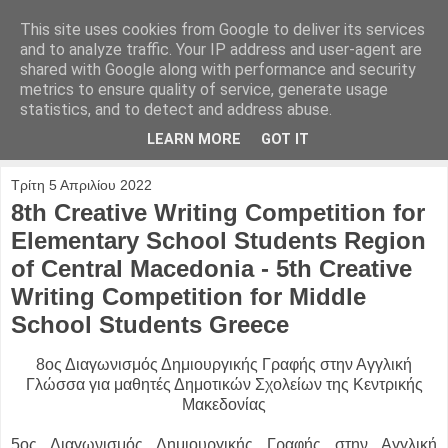
This site uses cookies from Google to deliver its services
and to analyze traffic. Your IP address and user-agent are
shared with Google along with performance and security
metrics to ensure quality of service, generate usage
statistics, and to detect and address abuse.
LEARN MORE
GOT IT
Τρίτη 5 Απριλίου 2022
8th Creative Writing Competition for
Elementary School Students Region
of Central Macedonia - 5th Creative
Writing Competition for Middle
School Students Greece
8ος Διαγωνισμός Δημιουργικής Γραφής στην Αγγλική
Γλώσσα για μαθητές Δημοτικών Σχολείων της Κεντρικής
Μακεδονίας
5ος Διαγωνισμός Δημιουργικής Γραφής στην Αγγλική