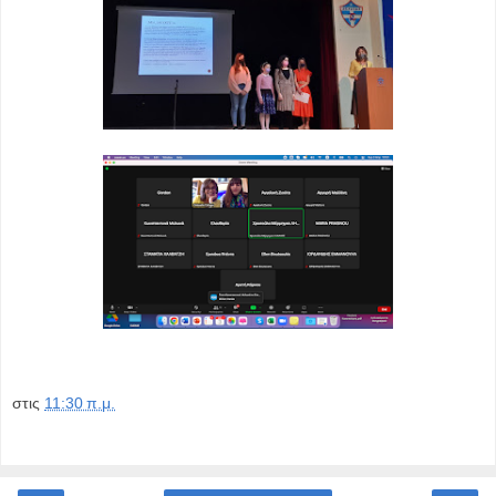
στις
11:30 π.μ.