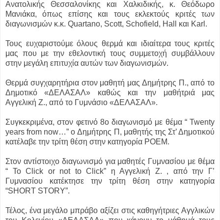
Ανατολικής Θεσσαλονίκης και Χαλκιδικής, κ. Θεόδωρο
Μανιάκα, όπως επίσης και τους εκλεκτούς κριτές των
διαγωνισμών κ.κ. Quartano, Scott, Schofield, Hall και Karl.
Τους ευχαριστούμε όλους θερμά και ιδιαίτερα τους κριτές
μας που με την εθελοντική τους συμμετοχή συμβάλλουν
στην μεγάλη επιτυχία αυτών των διαγωνισμών.
Θερμά συγχαρητήρια στον μαθητή μας Δημήτρης Π., από τo
Δημοτικό «ΔΕΛΑΣΑΛ» καθώς και την μαθήτριά μας
Αγγελική Ζ., από το Γυμνάσιο «ΔΕΛΑΣΑΛ».
Συγκεκριμένα, στον φετινό 8ο διαγωνισμό με θέμα “ Twenty
years from now…” o Δημήτρης Π, μαθητής της Στ’ Δημοτικού
κατέλαβε την τρίτη θέση στην κατηγορία POEM.
Στον αντίστοιχο διαγωνισμό για μαθητές Γυμνασίου με θέμα
“ To Click or not to Click” η Αγγελική Ζ. , από την Γ’
Γυμνασίου κατέκτησε την τρίτη θέση στην κατηγορία
“SHORT STORY”.
Τέλος, ένα μεγάλο μπράβο αξίζει στις καθηγήτριες Αγγλικών