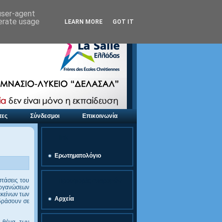
 user-agent
nerate usage
LEARN MORE
GOT IT
τες
Σύνδεσμοι
Επικοινωνία
link
Ερωτηματολόγιο
στάσεις του
Προσφορές Εκδρομών
Οργανώσεων
κείνων των
Αρχεία
ιδράσουν σε
ο θέμα των