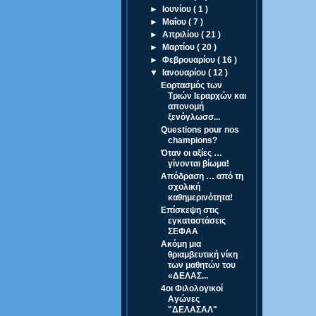
►
Ιουνίου
( 1 )
►
Μαΐου
( 7 )
►
Απριλίου
( 21 )
►
Μαρτίου
( 20 )
►
Φεβρουαρίου
( 16 )
▼
Ιανουαρίου
( 12 )
Εορτασμός των
Τριών Ιεραρχών και
απονομή
ξενόγλωσσ...
Questions pour nos
champions?
Όταν οι αξίες …
γίνονται βίωμα!
Απόδραση … από τη
σχολική
καθημερινότητα!
Επίσκεψη στις
εγκαταστάσεις
ΣΕΦΑΑ
Ακόμη μια
θριαμβευτική νίκη
των μαθητών του
«ΔΕΛΑΣ...
4οι Φιλολογικοί
Αγώνες
"ΔΕΛΑΣΑΛ"