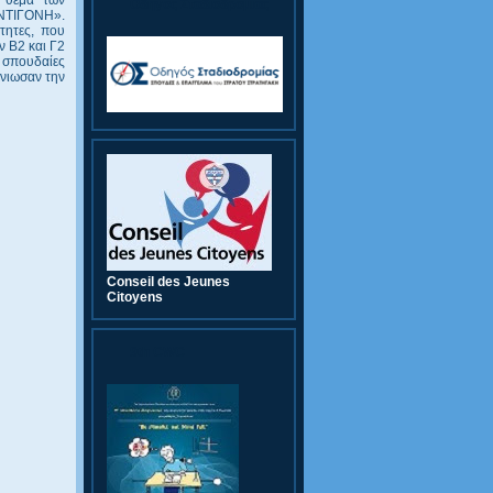
Οδηγός Σταδιοδρομίας
ΑΝΤΙΓΟΝΗ».
τητες, που
ν Β2 και Γ2
 σπουδαίες
ένιωσαν την
Conseil des Jeunes
Citoyens
9th CWC