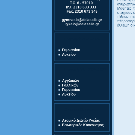
Τ.Θ. 6 - 57010
ανθρωπίνω
Τηλ. 2310 633 333
Μαθητές τ
Fax. 2310 673 348
στόχευαν σ
τάξεων το
gymnasio@delasalle.gr
πληροφορίε
lykeio@delasalle.gr
έλλειψη δι
Εγγραφές 2025-2026
Γυμνασίου
Λυκείου
Γραφική Ύλη 2025-2026
Αγγλικών
Γαλλικών
Γυμνασίου
Λυκείου
Χρήσιμα Έγγραφα
Ατομικό Δελτίο Υγείας
Εσωτερικός Κανονισμός