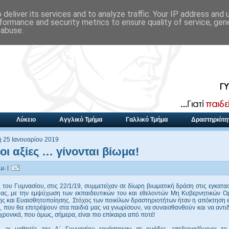
deliver its services and to analyze traffic. Your IP address and
formance and security metrics to ensure quality of service, ge
 abuse.
Λύκειο
Αγγλικό Τμήμα
Γαλλικό Τμήμα
Δραστηριότη
 25 Ιανουαρίου 2019
οι αξίες … γίνονται βίωμα!
μ. |
 του Γυμνασίου, στις 22/1/19, συμμετείχαν σε δίωρη βιωματική δράση στις εγκατα
μας, με την εμψύχωση των εκπαιδευτικών του και εθελοντών Μη Κυβερνητικών 
ς και Eυαισθητοποίησης. Στόχος των ποικίλων δραστηριοτήτων ήταν η απόκτηση ε
, που θα επιτρέψουν στα παιδιά μας να γνωρίσουν, να συναισθανθούν και να αντ
χρονικά, που όμως, σήμερα, είναι πιο επίκαιρα από ποτέ!
α, οι μαθητές της Α΄ Γυμνασίου εργάστηκαν σε ομάδες, επεξεργαζόμενοι τ