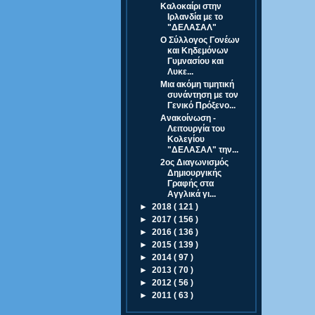
Καλοκαίρι στην
Ιρλανδία με το
"ΔΕΛΑΣΑΛ"
Ο Σύλλογος Γονέων
και Κηδεμόνων
Γυμνασίου και
Λυκε...
Μια ακόμη τιμητική
συνάντηση με τον
Γενικό Πρόξενο...
Ανακοίνωση -
Λειτουργία του
Κολεγίου
"ΔΕΛΑΣΑΛ" την...
2ος Διαγωνισμός
Δημιουργικής
Γραφής στα
Αγγλικά γι...
►
2018
( 121 )
►
2017
( 156 )
►
2016
( 136 )
►
2015
( 139 )
►
2014
( 97 )
►
2013
( 70 )
►
2012
( 56 )
►
2011
( 63 )