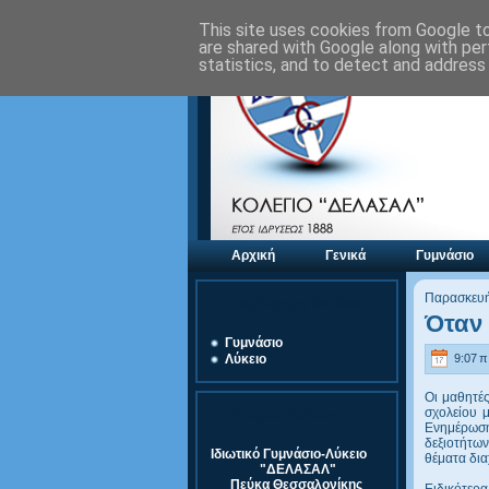
This site uses cookies from Google to 
are shared with Google along with per
statistics, and to detect and address
Αρχική
Γενικά
Γυμνάσιο
Παρασκευή
Αξιολόγηση Μονάδας
Όταν 
Γυμνάσιο
9:07 π.
Λύκειο
Oι μαθητές
σχολείου 
Στοιχεία Σχολείου
Eνημέρωση
δεξιοτήτων
Ιδιωτικό Γυμνάσιο-Λύκειο
θέματα δια
"ΔΕΛΑΣΑΛ"
Πεύκα Θεσσαλονίκης
Ειδικότερ