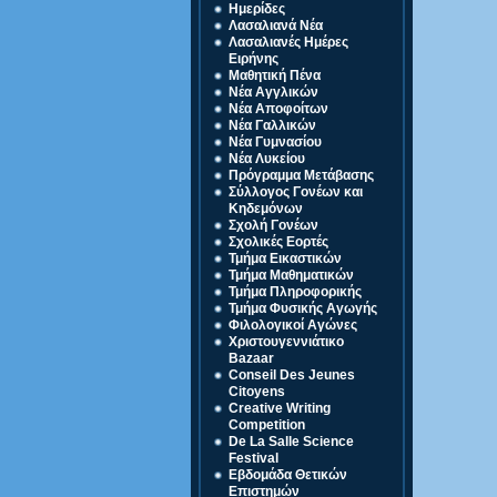
Ημερίδες
Λασαλιανά Νέα
Λασαλιανές Ημέρες
Ειρήνης
Μαθητική Πένα
Νέα Αγγλικών
Νέα Αποφοίτων
Νέα Γαλλικών
Νέα Γυμνασίου
Νέα Λυκείου
Πρόγραμμα Μετάβασης
Σύλλογος Γονέων και
Κηδεμόνων
Σχολή Γονέων
Σχολικές Εορτές
Τμήμα Εικαστικών
Τμήμα Μαθηματικών
Τμήμα Πληροφορικής
Τμήμα Φυσικής Αγωγής
Φιλολογικοί Αγώνες
Χριστουγεννιάτικο
Bazaar
Conseil Des Jeunes
Citoyens
Creative Writing
Competition
De La Salle Science
Festival
Eβδομάδα Θετικών
Επιστημών