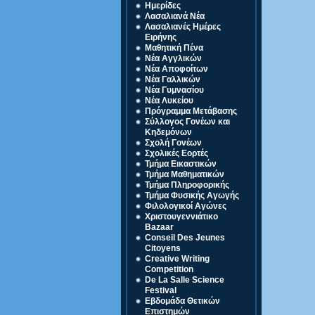
Ημερίδες
Λασαλιανά Νέα
Λασαλιανές Ημέρες
Ειρήνης
Μαθητική Πένα
Νέα Αγγλικών
Νέα Αποφοίτων
Νέα Γαλλικών
Νέα Γυμνασίου
Νέα Λυκείου
Πρόγραμμα Μετάβασης
Σύλλογος Γονέων και
Κηδεμόνων
Σχολή Γονέων
Σχολικές Εορτές
Τμήμα Εικαστικών
Τμήμα Μαθηματικών
Τμήμα Πληροφορικής
Τμήμα Φυσικής Αγωγής
Φιλολογικοί Αγώνες
Χριστουγεννιάτικο
Bazaar
Conseil Des Jeunes
Citoyens
Creative Writing
Competition
De La Salle Science
Festival
Eβδομάδα Θετικών
Επιστημών