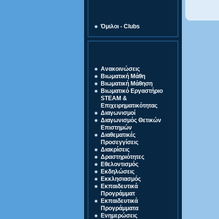
Ζώνη Δραστηριοτήτων
Όμιλοι - Clubs
Κατηγορίες
Ανακοινώσεις
Βιωματική Μάθη
Βιωματική Μάθηση
Βιωματικό Εργαστήριο
STEAM &
Επιχειρηματικότητας
Διαγωνισμοί
Διαγωνισμός Θετικών
Επιστημών
Διαθεματικές
Προσεγγίσεις
Διακρίσεις
Δραστηριότητες
Εθελοντισμός
Εκδηλώσεις
Εκκλησιασμός
Εκπαιδευτικά
Προγράμματ
Εκπαιδευτικά
Προγράμματα
Ενημερώσεις