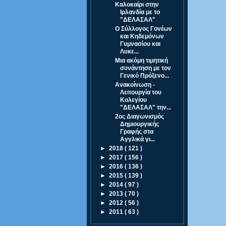
Καλοκαίρι στην
Ιρλανδία με το
"ΔΕΛΑΣΑΛ"
Ο Σύλλογος Γονέων
και Κηδεμόνων
Γυμνασίου και
Λυκε...
Μια ακόμη τιμητική
συνάντηση με τον
Γενικό Πρόξενο...
Ανακοίνωση -
Λειτουργία του
Κολεγίου
"ΔΕΛΑΣΑΛ" την...
2ος Διαγωνισμός
Δημιουργικής
Γραφής στα
Αγγλικά γι...
►
2018
( 121 )
►
2017
( 156 )
►
2016
( 136 )
►
2015
( 139 )
►
2014
( 97 )
►
2013
( 70 )
►
2012
( 56 )
►
2011
( 63 )