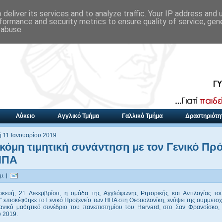
deliver its services and to analyze traffic. Your IP address and
formance and security metrics to ensure quality of service, ge
 abuse.
Λύκειο
Αγγλικό Τμήμα
Γαλλικό Τμήμα
Δραστηριότη
 11 Ιανουαρίου 2019
κόμη τιμητική συνάντηση με τον Γενικό Πρ
ΗΠΑ
μ. |
κευή, 21 Δεκεμβρίου, η ομάδα της Αγγλόφωνης Ρητορικής και Αντιλογίας το
επισκέφθηκε το Γενικό Προξενείο των ΗΠΑ στη Θεσσαλονίκη, ενόψει της συμμετο
ανικό μαθητικό συνέδριο του πανεπιστημίου του Harvard, στο Σαν Φρανσίσκο, 
υ 2019.