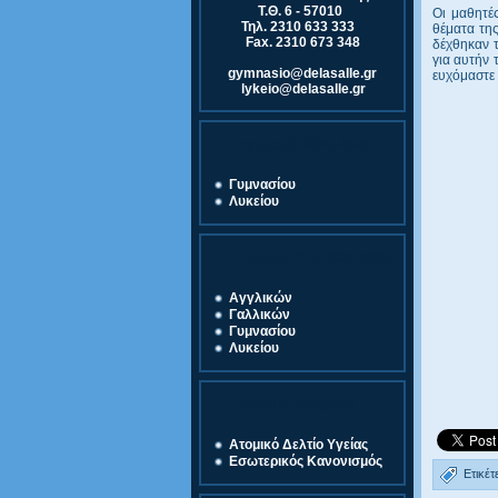
Τ.Θ. 6 - 57010
Οι μαθητέ
Τηλ. 2310 633 333
θέματα της
Fax. 2310 673 348
δέχθηκαν τ
για αυτήν 
gymnasio@delasalle.gr
ευχόμαστε 
lykeio@delasalle.gr
Εγγραφές 2025-2026
Γυμνασίου
Λυκείου
Γραφική Ύλη 2025-2026
Αγγλικών
Γαλλικών
Γυμνασίου
Λυκείου
Χρήσιμα Έγγραφα
Ατομικό Δελτίο Υγείας
Εσωτερικός Κανονισμός
Ετικέτ