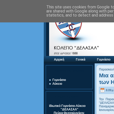
This site uses cookies from Google to 
are shared with Google along with per
statistics, and to detect and address
Αρχική
Γενικά
Γυμνάσιο
Παρασκευή
Αξιολόγηση Μονάδας
Μια α
Γυμνάσιο
των 
Λύκειο
6:09 μ.
Στοιχεία Σχολείου
Την Παρασ
“ΔΕΛΑΣΑΛ” 
Ιδιωτικό Γυμνάσιο-Λύκειο
Παναμερικ
"ΔΕΛΑΣΑΛ"
Ιανουαρίο
Πεύκα Θεσσαλονίκης