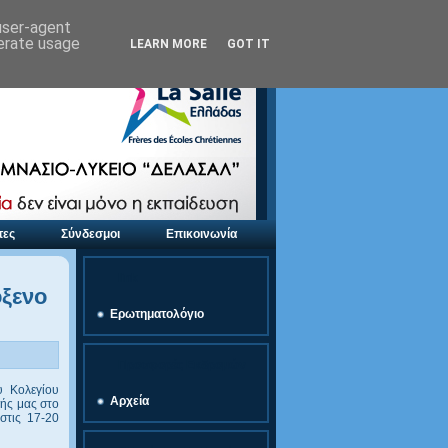
 user-agent
nerate usage
LEARN MORE
GOT IT
τες
Σύνδεσμοι
Επικοινωνία
link
όξενο
Ερωτηματολόγιο
Προσφορές Εκδρομών
υ Κολεγίου
Αρχεία
χής μας στο
στις 17-20