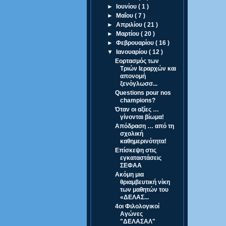
►
Ιουνίου
( 1 )
►
Μαΐου
( 7 )
►
Απριλίου
( 21 )
►
Μαρτίου
( 20 )
►
Φεβρουαρίου
( 16 )
▼
Ιανουαρίου
( 12 )
Εορτασμός των
Τριών Ιεραρχών και
απονομή
ξενόγλωσσ...
Questions pour nos
champions?
Όταν οι αξίες …
γίνονται βίωμα!
Απόδραση … από τη
σχολική
καθημερινότητα!
Επίσκεψη στις
εγκαταστάσεις
ΣΕΦΑΑ
Ακόμη μια
θριαμβευτική νίκη
των μαθητών του
«ΔΕΛΑΣ...
4οι Φιλολογικοί
Αγώνες
"ΔΕΛΑΣΑΛ"