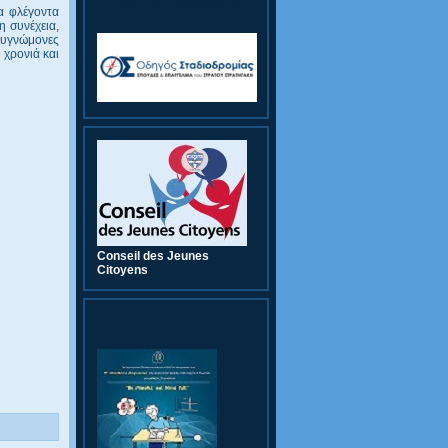
Οδηγός Σταδιοδρομίας
α φλέγοντα
η συνέχεια,
 ευγνώμονες
 χρονιά και
Conseil des Jeunes
Citoyens
9th CWC