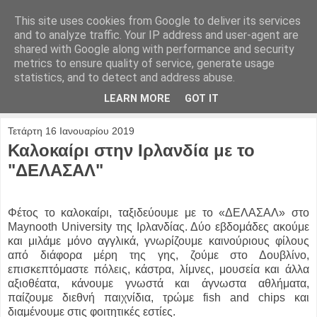
This site uses cookies from Google to deliver its services
and to analyze traffic. Your IP address and user-agent are
shared with Google along with performance and security
metrics to ensure quality of service, generate usage
statistics, and to detect and address abuse.
LEARN MORE
GOT IT
Τετάρτη 16 Ιανουαρίου 2019
Καλοκαίρι στην Ιρλανδία με το
"ΔΕΛΑΣΑΛ"
Φέτος το καλοκαίρι, ταξιδεύουμε με το «ΔΕΛΑΣΑΛ» στο
Maynooth University της Ιρλανδίας. Δύο εβδομάδες ακούμε
και μιλάμε μόνο αγγλικά, γνωρίζουμε καινούριους φίλους
από διάφορα μέρη της γης, ζούμε στο Δουβλίνο,
επισκεπτόμαστε πόλεις, κάστρα, λίμνες, μουσεία και άλλα
αξιοθέατα, κάνουμε γνωστά και άγνωστα αθλήματα,
παίζουμε διεθνή παιχνίδια, τρώμε fish and chips και
διαμένουμε στις φοιτητικές εστίες.