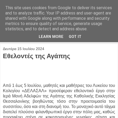
This site uses cookies from Google to deliver its services
and to analyze traffic. Your IP address and user-agent are
shared with Google along with performance and security
metrics to ensure quality of service, generate usage
statistics, and to detect and address abuse.
LEARN MORE
GOT IT
Δευτέρα 15 Ιουλίου 2024
Εθελοντές της Αγάπης
Από 1 έως 5 Ιουλίου, μαθητές και μαθήτριες του Λυκείου του
Κολεγίου «ΔΕΛΑΣΑΛ» προσέφεραν εθελοντικό έργο στην
Ιερά Μονή Αδελφών της Αγάπης της Καθολικής Εκκλησίας
Θεσσαλονίκης βοηθώντας τόσο στην προετοιμασία του
συσσιτίου, όσο και στη διανομή του. Το μοναχικό αυτό τάγμα
διατελεί πλούσιο φιλανθρωπικό έργο στην πόλη μας, καθώς
προσφέρει στέγη σε κακοποιημένες γυναίκες, σίτιση και