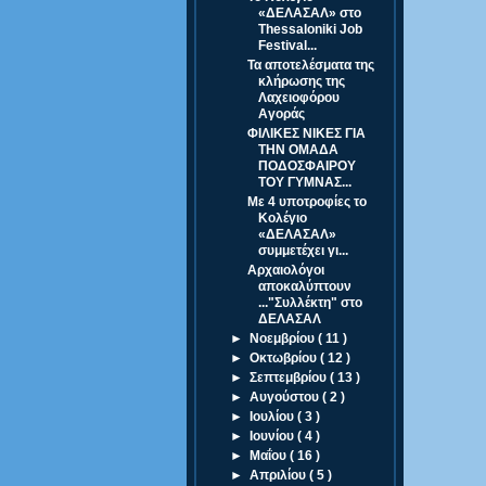
«ΔΕΛΑΣΑΛ» στο
Thessaloniki Job
Festival...
Τα αποτελέσματα της
κλήρωσης της
Λαχειοφόρου
Αγοράς
ΦΙΛΙΚΕΣ ΝΙΚΕΣ ΓΙΑ
ΤΗΝ ΟΜΑΔΑ
ΠΟΔΟΣΦΑΙΡΟΥ
ΤΟΥ ΓΥΜΝΑΣ...
Με 4 υποτροφίες το
Κολέγιο
«ΔΕΛΑΣΑΛ»
συμμετέχει γι...
Αρχαιολόγοι
αποκαλύπτουν
..."Συλλέκτη" στο
ΔΕΛΑΣΑΛ
►
Νοεμβρίου
( 11 )
►
Οκτωβρίου
( 12 )
►
Σεπτεμβρίου
( 13 )
►
Αυγούστου
( 2 )
►
Ιουλίου
( 3 )
►
Ιουνίου
( 4 )
►
Μαΐου
( 16 )
►
Απριλίου
( 5 )