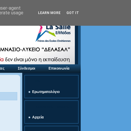
 user-agent
nerate usage
LEARN MORE
GOT IT
τες
Σύνδεσμοι
Επικοινωνία
link
Ερωτηματολόγιο
Προσφορές Εκδρομών
Αρχεία