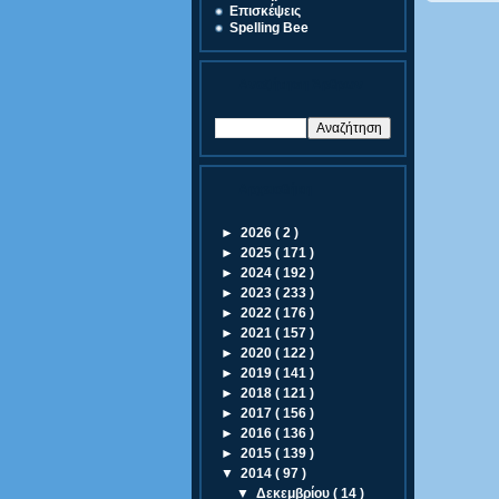
Eπισκέψεις
Spelling Bee
Αναζήτηση Άρθρων
Αρχειοθήκη
►
2026
( 2 )
►
2025
( 171 )
►
2024
( 192 )
►
2023
( 233 )
►
2022
( 176 )
►
2021
( 157 )
►
2020
( 122 )
►
2019
( 141 )
►
2018
( 121 )
►
2017
( 156 )
►
2016
( 136 )
►
2015
( 139 )
▼
2014
( 97 )
▼
Δεκεμβρίου
( 14 )