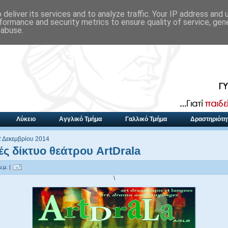
deliver its services and to analyze traffic. Your IP address and
formance and security metrics to ensure quality of service, ge
 abuse.
Λύκειο
Αγγλικό Τμήμα
Γαλλικό Τμήμα
Δραστηριότη
2 Δεκεμβρίου 2014
ές δίκτυο θεάτρου ArtDrala
.μ. |
\