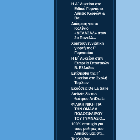
Η Α΄ Λυκείου στο
Ειδικό Γυμνάσιο-
Λύκειο Κωφών &
Βα...
Διάκριση για το
Κολέγιο
«ΔΕΛΑΣΑΛ» στον
2ο Πανελλ...
Χριστουγεννιάτικη
γιορτή της Γ'
Γυμνασίου
Η Β΄ Λυκείου στην
Εταιρεία Σπαστικών
Β. Ελλάδας
Επίσκεψη της Γ΄
λυκείου στη Σχολή
Τυφλών
Εκδόσεις De La Salle
Διεθνές δίκτυο
θεάτρου ArtDrala
ΦΙΛΙΚΗ ΝΙΚΗ ΓΙΑ
ΤΗΝ ΟΜΑΔΑ
ΠΟΔΟΣΦΑΙΡΟΥ
ΤΟΥ ΓΥΜΝΑΣΙΟ...
100% επιτυχία για
τους μαθητές του
Λυκείου μας στι...
Το Κολέγιο