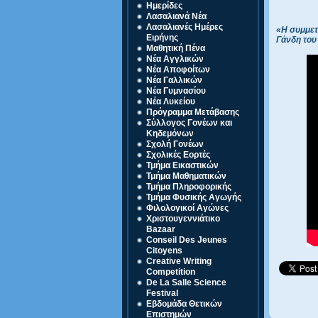
Ημερίδες
Λασαλιανά Νέα
Λασαλιανές Ημέρες
«Η συμμετ
Ειρήνης
Γάνδη του
Μαθητική Πένα
Νέα Αγγλικών
Νέα Αποφοίτων
Νέα Γαλλικών
Νέα Γυμνασίου
Νέα Λυκείου
Πρόγραμμα Μετάβασης
Σύλλογος Γονέων και
Κηδεμόνων
Σχολή Γονέων
Σχολικές Εορτές
Τμήμα Εικαστικών
Τμήμα Μαθηματικών
Τμήμα Πληροφορικής
Τμήμα Φυσικής Αγωγής
Φιλολογικοί Αγώνες
Χριστουγεννιάτικο
Bazaar
Conseil Des Jeunes
Citoyens
Creative Writing
Competition
De La Salle Science
Festival
Eβδομάδα Θετικών
Επιστημών