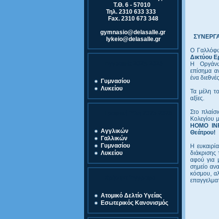
Τ.Θ. 6 - 57010
Τηλ. 2310 633 333
Fax. 2310 673 348
gymnasio@delasalle.gr
ΣΥΝΕΡΓΑ
lykeio@delasalle.gr
O Γαλλόφω
Δικτύου Ε
Εγγραφές 2025-2026
Η Οργάνω
επίσημα α
ένα διεθνέ
Γυμνασίου
Λυκείου
Τα μέλη τ
αξίες.
Στο πλαίσι
Γραφική Ύλη 2025-2026
Κολεγίου μ
HOMO INF
Αγγλικών
Θεάτρου!
Γαλλικών
Γυμνασίου
Η ευκαιρία
διάκρισης 
Λυκείου
αφού για 
σημείο ανα
κόσμου, αλ
Χρήσιμα Έγγραφα
επαγγελματ
Ατομικό Δελτίο Υγείας
Εσωτερικός Κανονισμός