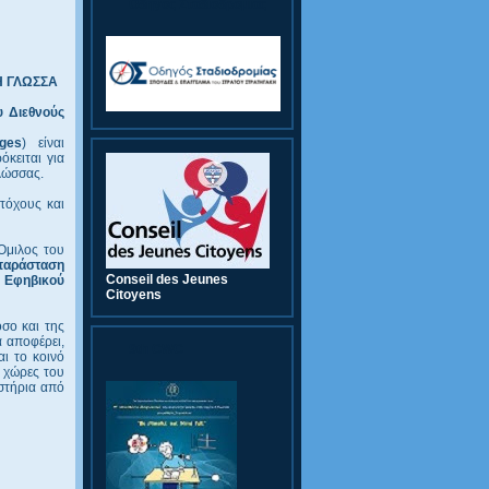
Οδηγός Σταδιοδρομίας
Η ΓΛΩΣΣΑ
υ Διεθνούς
ges
) είναι
κειται για
γλώσσας.
τόχους και
 Όμιλος του
 παράσταση
Conseil des Jeunes
 Εφηβικού
Citoyens
όσο και της
α αποφέρει,
9th CWC
ι το κοινό
ς χώρες του
αστήρια από