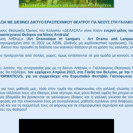
ΣΙΑ ΜΕ ΔΙΕΘΝΕΣ ΔΙΚΤΥΟ ΕΡΑΣΙΤΕΧΝΙΚΟΥ ΘΕΑΤΡΟΥ ΓΙΑ ΝΕΟΥΣ ΣΤΗ ΓΑΛΛΙΚ
νος Θεατρικός Όμιλος του Κολεγίου «ΔΕΛΑΣΑΛ» είναι πλέον
ενεργό μέλος το
ρασιτεχνικού Θεάτρου για Νέους Artdrala!
ση ArtDraLa (
Art Dramatique et Langues - Art Drama and Langua
ναγνωρισμένη από το 2002 ως AISBL (διεθνής μη κερδοσκοπική οργάνωση). Πρό
ς δίκτυο που προωθεί τη διάδοση του νεανικού θεάτρου με τη χρήση της γαλλικής 
ου προέρχονται από πολλές χώρες, όμως εντάσσονται σε μια ομάδα με κοινούς σ
ο, λοιπόν, της συνεργασίας μας με το δίκτυο Artdrala, o Γαλλόφωνος Θεατρικός
ας θα ταξιδέψει,
τον ερχόμενο Απρίλιο 2015, στη Γάνδη του Βελγίου, με την
ORMATICUS, για να συμμετάσχει στο Ευρωπαϊκό Φεστιβάλ Γαλλόφωνου
 για τους μαθητές μας, τόσο στον τομέα της επικοινωνίας στη γαλλική γλώσσα, 
των ταλέντων τους στο Θέατρο, είναι σίγουρο πως μόνο θετικά οφέλη θα μπορεί ν
μία βδομάδα θα βρίσκονται σε γαλλόφωνο έδαφος και η γαλλική γλώσσα θα είνα
φοράς για την επικοινωνία τους με συνομίληκους μαθητές σχολείων από διάφορε
λά και για τη συμμετοχή τους σε φόρουμ και σε επιμορφωτικά σεμινάρια και εργ
ίες του θεάτρου!