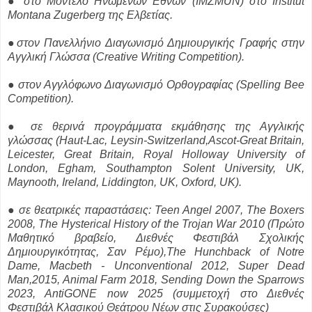
● στο Μοντέλο Ηνωμένων Εθνών (IMZMUN) στο Institut
Montana Zugerberg της Ελβετίας.
●στον Πανελλήνιο Διαγωνισμό Δημιουργικής Γραφής στην
Αγγλική Γλώσσα (Creative Writing Competition).
● στον Αγγλόφωνο Διαγωνισμό Ορθογραφίας (Spelling Bee
Competition).
● σε θερινά προγράμματα εκμάθησης της Αγγλικής
γλώσσας (Haut-Lac, Leysin-Switzerland,Ascot-Great Britain,
Leicester, Great Britain, Royal Holloway University of
London, Egham, Southampton Solent University, UK,
Maynooth, Ireland, Liddington, UK, Oxford, UK).
● σε θεατρικές παραστάσεις: Teen Angel 2007, The Boxers
2008, The Hysterical History of the Trojan War 2010 (Πρώτο
Μαθητικό βραβείο, Διεθνές Φεστιβάλ Σχολικής
Δημιουργικότητας, Σαν Ρέμο),The Hunchback of Notre
Dame, Macbeth - Unconventional 2012, Super Dead
Man,2015, Animal Farm 2018, Sending Down the Sparrows
2023, AntiGONE now 2025 (συμμετοχή στο Διεθνές
Φεστιβάλ Κλασικού Θεάτρου Νέων στις Συρακούσες)