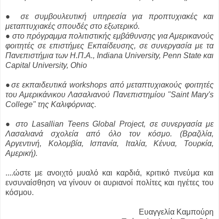
● σε συμβουλευτική υπηρεσία για προπτυχιακές και
μεταπτυχιακές σπουδές στο εξωτερικό.
● στο πρόγραμμα πολιτιστικής εμβάθυνσης για Αμερικανούς
φοιτητές σε επιστήμες Εκπαίδευσης, σε συνεργασία με τα
Πανεπιστήμια των Η.Π.Α., Indiana University, Penn State και
Capital University, Ohio
●σε εκπαιδευτικά workshops από μεταπτυχιακούς φοιτητές
του Αμερικάνικου Λασαλιανού Πανεπιστημίου "Saint Mary's
College" της Καλιφόρνιας.
● στο Lasallian Teens Global Project, σε συνεργασία με
Λασαλιανά σχολεία από όλο τον κόσμο. (Βραζιλία,
Αργεντινή, Κολομβία, Ισπανία, Ιταλία, Κένυα, Τουρκία,
Αμερική).
....ώστε με ανοιχτό μυαλό και καρδιά, κριτικό πνεύμα και
ενσυναίσθηση να γίνουν οι αυριανοί πολίτες και ηγέτες του
κόσμου.
Ευαγγελία Καμπούρη