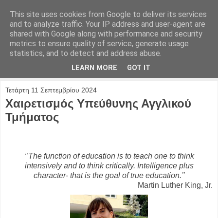
This site uses cookies from Google to deliver its services
and to analyze traffic. Your IP address and user-agent are
shared with Google along with performance and security
metrics to ensure quality of service, generate usage
statistics, and to detect and address abuse.
LEARN MORE
GOT IT
Τετάρτη 11 Σεπτεμβρίου 2024
Χαιρετισμός Υπεύθυνης Αγγλικού
Τμήματος
‘’
The function of education is to teach one to think
intensively and to think critically. Intelligence plus
character- that is the goal of true education.’’
Martin Luther King, Jr.