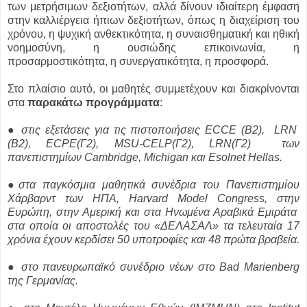
των μετρήσιμων δεξιοτήτων, αλλά δίνουν ιδιαίτερη έμφαση
στην καλλιέργεια ήπιων δεξιοτήτων, όπως η διαχείριση του
χρόνου, η ψυχική ανθεκτικότητα, η συναισθηματική και ηθική
νοημοσύνη, η ουσιώδης επικοινωνία, η
προσαρμοστικότητα, η συνεργατικότητα, η προσφορά.
Στο πλαίσιο αυτό, οι μαθητές συμμετέχουν και διακρίνονται
στα
παρακάτω προγράμματα
:
●
στις εξετάσεις για τις πιστοποιήσεις ECCE (B2), LRN
(B2), ECPE(Γ2), MSU-CELP(Γ2), LRN(Γ2) των
πανεπιστημίων Cambridge, Michigan και Esolnet Hellas.
●στα παγκόσμια μαθητικά συνέδρια του Πανεπιστημίου
Χάρβαρντ των ΗΠΑ, Harvard Model Congress, στην
Ευρώπη, στην Αμερική και στα Ηνωμένα Αραβικά Εμιράτα
στα οποία οι αποστολές του «ΔΕΛΑΣΑΛ» τα τελευταία 17
χρόνια έχουν κερδίσει 50 υποτροφίες και 48 πρώτα βραβεία.
● στο πανευρωπαϊκό συνέδριο νέων στο Bad Marienberg
της Γερμανίας.