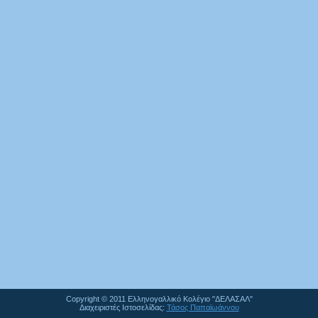
Copyright © 2011 Ελληνογαλλικό Κολέγιο "ΔΕΛΑΣΑΛ"
Διαχειριστές Ιστοσελίδας:
Τάσος Παπαϊωάννου