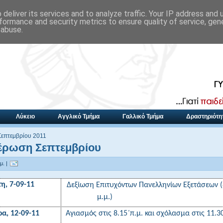
deliver its services and to analyze traffic. Your IP address and
formance and security metrics to ensure quality of service, ge
 abuse.
Λύκειο
Αγγλικό Τμήμα
Γαλλικό Τμήμα
Δραστηριότη
Σεπτεμβρίου 2011
έρωση Σεπτεμβρίου
μ. |
η, 7-09-11
Δεξίωση Επιτυχόντων Πανελληνίων Εξετάσεων
μ.μ.)
ρα, 12-09-11
Αγιασμός στις 8.15΄π.μ. και σχόλασμα στις
11.3