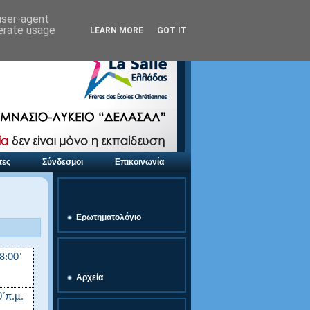
 user-agent
nerate usage
LEARN MORE
GOT IT
τες
Σύνδεσμοι
Επικοινωνία
link
Ερωτηματολόγιο
Προσφορές Εκδρομών
(8:00
΄
Αρχεία
0΄π.μ.