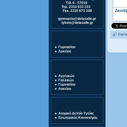
Τ.Θ. 6 - 57010
Τηλ. 2310 633 333
Δευτέ
Fax. 2310 673 348
gymnasio@delasalle.gr
lykeio@delasalle.gr
Ετικέτ
Εγγραφές 2025-2026
Γυμνασίου
Λυκείου
Γραφική Ύλη 2025-2026
Αγγλικών
Γαλλικών
Γυμνασίου
Λυκείου
Χρήσιμα Έγγραφα
Ατομικό Δελτίο Υγείας
Εσωτερικός Κανονισμός