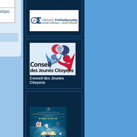
Οδηγός Σταδιοδρομίας
έατρο
Conseil des Jeunes
Citoyens
9th CWC