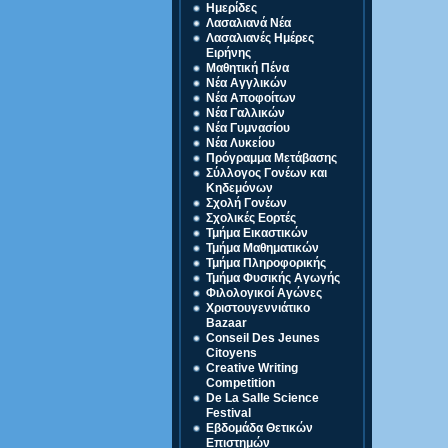
Ημερίδες
Λασαλιανά Νέα
Λασαλιανές Ημέρες
Ειρήνης
Μαθητική Πένα
Νέα Αγγλικών
Νέα Αποφοίτων
Νέα Γαλλικών
Νέα Γυμνασίου
Νέα Λυκείου
Πρόγραμμα Μετάβασης
Σύλλογος Γονέων και
Κηδεμόνων
Σχολή Γονέων
Σχολικές Εορτές
Τμήμα Εικαστικών
Τμήμα Μαθηματικών
Τμήμα Πληροφορικής
Τμήμα Φυσικής Αγωγής
Φιλολογικοί Αγώνες
Χριστουγεννιάτικο
Bazaar
Conseil Des Jeunes
Citoyens
Creative Writing
Competition
De La Salle Science
Festival
Eβδομάδα Θετικών
Επιστημών