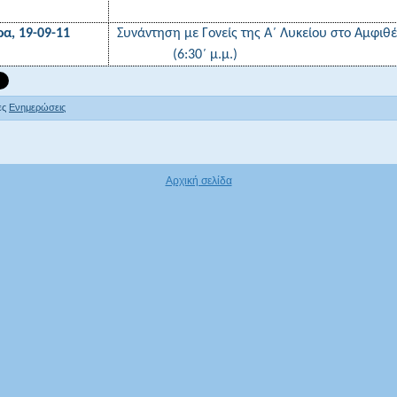
ρα, 19-09-11
Συνάντηση με Γονείς της Α
΄ Λυκείου στο Αμφιθ
(6:30
΄
μ.μ.)
ες
Ενημερώσεις
Αρχική σελίδα