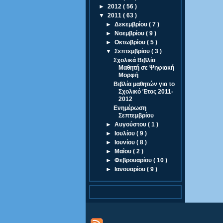
►
2012
( 56 )
▼
2011
( 63 )
►
Δεκεμβρίου
( 7 )
►
Νοεμβρίου
( 9 )
►
Οκτωβρίου
( 5 )
▼
Σεπτεμβρίου
( 3 )
Σχολικά Βιβλία
Μαθητή σε Ψηφιακή
Μορφή
Βιβλία μαθητών για το
Σχολικό Έτος 2011-
2012
Ενημέρωση
Σεπτεμβρίου
►
Αυγούστου
( 1 )
►
Ιουλίου
( 9 )
►
Ιουνίου
( 8 )
►
Μαΐου
( 2 )
►
Φεβρουαρίου
( 10 )
►
Ιανουαρίου
( 9 )